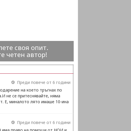
ете своя опит.
е четен автор!
Преди повече от 6 години
годарение на което тръгнах по
.И не се притеснявайте, няма
ят. Е, миналото лято имаше 10-ина
Преди повече от 6 години
й има право на помощи от НОИ и