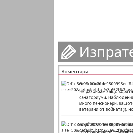
Изпрат
Коментари
Вика написа:
Не разбирам защо хората 
санаториуми. Наблюденият
много пенсионери, защото
ветерани от войната(!), н
Клуб 50+ отговаря написа
В отговор на постъпилит