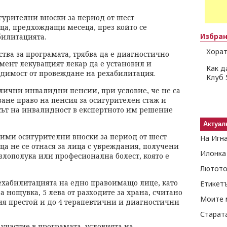
гурителни вноски за период от шест
а, предхождащи месеца, през който се
Избра
билитацията.
Хорат
ства за програмата, трябва да е диагностично
мент лекуващият лекар да е установил и
Как д
димост от провеждане на рехабилитация.
Клуб 
 лични инвалидни пенсии, при условие, че не са
ане право на пенсия за осигурителен стаж и
окът на инвалидност в експертното им решение
Актуал
ими осигурителни вноски за период от шест
На Игн
а не се отнася за лица с увреждания, получени
Илонка
 злополука или професионална болест, която е
Лютото
ехабилитацията на едно правоимащо лице, като
Етикет
 нощувка, 5 лева от разходите за храна, считано
Моите 
ия престой и до 4 терапевтични и диагностични
Старат
участие в програмата, условията на