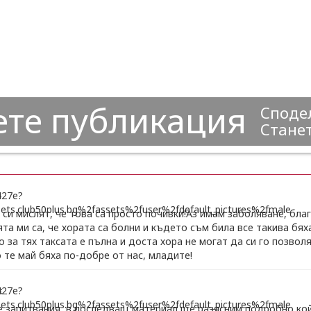
ете публикация
Сподел
Станет
си мислят, че това са просто почивки!Аз имам заболяване, бла
а ми са, че хората са болни и където съм била все такива бяха
 за тях таксата е пълна и доста хора не могат да си го позвол
о те май бяха по-добре от нас, младите!
:
е запитвания, в последващ материал ще разясним подробно ко