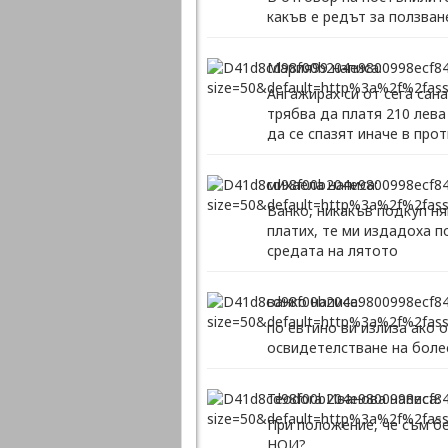
какъв е редът за ползван
Мария99 написа:
Ангажирах си от сега сан
трябва да платя 210 лева
да се спазят иначе в про
михаела написа:
Ванко, никакъв подкуп ня
платих, те ми издадоха п
средата на лятото
ванко написа:
по евтино ви излиза ако 
освидетелстване на болес
Teodora Иванова написа:
При положение, че съм бе
НОИ?