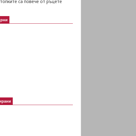
топките са повече от ръцете
ярни
ирани