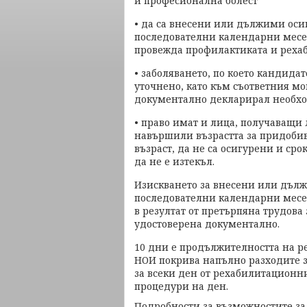
и професионална болест
• да са внесени или дължими оси
последователни календарни месец
провежда профилактиката и реха
• заболяването, по което кандидат
уточнено, като към съответния мо
документално декларирал необхо
• право имат и лица, получаващи
навършили възрастта за придобив
възраст, да не са осигурени и ср
да не е изтекъл.
Изискването за внесени или дълж
последователни календарни месец
в резултат от претърпяна трудова
удостоверена документално.
10 дни е продължителността на р
НОИ покрива напълно разходите за
за всеки ден от рехабилитационн
процедури на ден.
Подробности за възможностите за 