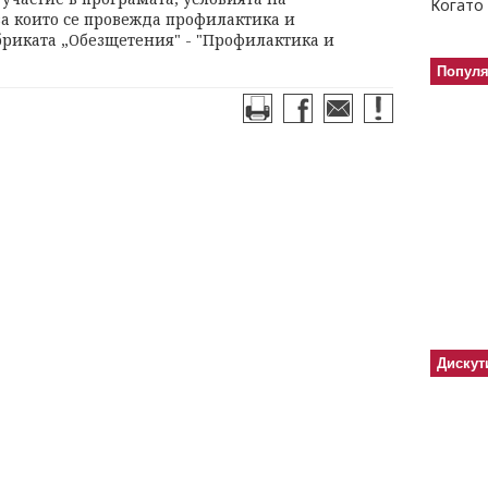
Когато 
за които се провежда профилактика и
риката „Обезщетения" - "Профилактика и
Попул
Дискут