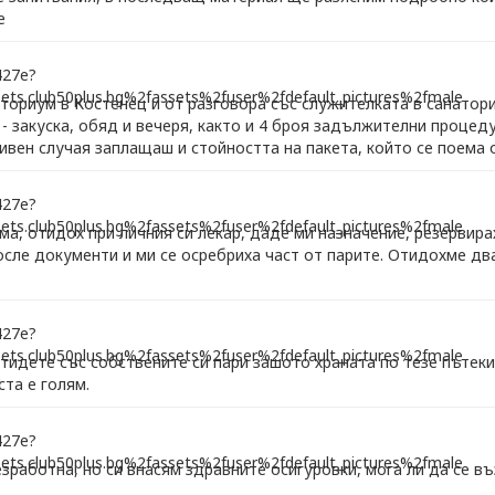
е
аториум в Костенец и от разговора със служителката в санатори
 - закуска, обяд и вечеря, както и 4 броя задължителни процед
тивен случая заплащаш и стойността на пакета, който се поема 
ма, отидох при личния си лекар, даде ми назначение, резервира
осле документи и ми се осребриха част от парите. Отидохме два
отидете със собствените си пари зашото храната по тезе пътеки
та е голям.
зработна, но си внасям здравните осигуровки, мога ли да се в