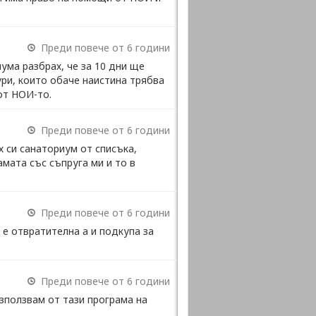
Преди повече от 6 години
ума разбрах, че за 10 дни ще
ури, които обаче наистина трябва
от НОИ-то.
Преди повече от 6 години
х си санаториум от списъка,
мата със съпруга ми и то в
Преди повече от 6 години
 е отвратителна а и подкупа за
Преди повече от 6 години
ъзползвам от тази програма на