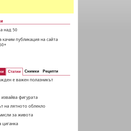
ни
а над 50
а качим публикация на сайта
50+
Снимки
Рецепти
ни
Статии
ажден е важен полазникът
 извайва фигурата
ът на лятното облекло
мисли за живота
а циганка