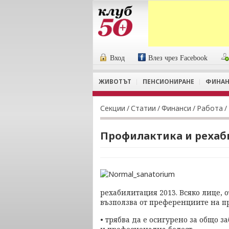
Вход
Влез чрез Facebook
ЖИВОТЪТ
ПЕНСИОНИРАНЕ
ФИНАН
Секции
/
Статии
/
Финанси
/
Работа
/
Профилактика и рехаб
рехабилитация 2013. Всяко лице, 
възползва от преференциите на п
• трябва да е осигурено за общо 