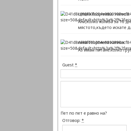
Цецка Георгиева- написа:
Ани,колко излиза за 10 д
мястото,където искате д
Анка Георгиева написа:
Аз имам питане:колко гру
Guest
*
Пет по пет е равно на?
Отговор:
*