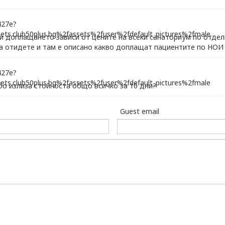
ни доплащането зависи от цените на всеки санаториум по отдел
а отидете и там е описано какво доплащат пациентите по НОИ 
бо излиза стойноста общо всичко за 10 дни?
Guest email