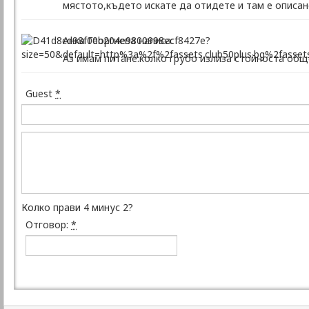
мястото,където искате да отидете и там е описа
Анка Георгиева написа:
Аз имам питане:колко грубо излиза стойноста общ
Guest
*
Колко прави 4 минус 2?
Отговор:
*