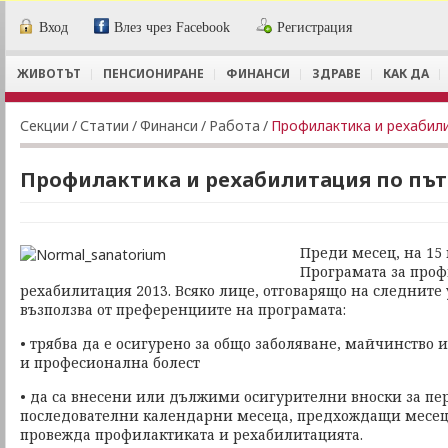
Вход
Влез чрез Facebook
Регистрация
ЖИВОТЪТ
ПЕНСИОНИРАНЕ
ФИНАНСИ
ЗДРАВЕ
КАК ДА
Секции
/
Статии
/
Финанси
/
Работа
/
Профилактика и рехабил
Профилактика и рехабилитация по път
Преди месец, на 15
Програмата за проф
рехабилитация 2013. Всяко лице, отговарящо на следните 
възползва от преференциите на програмата:
• трябва да е осигурено за общо заболяване, майчинство 
и професионална болест
• да са внесени или дължими осигурителни вноски за пе
последователни календарни месеца, предхождащи месеца
провежда профилактиката и рехабилитацията.