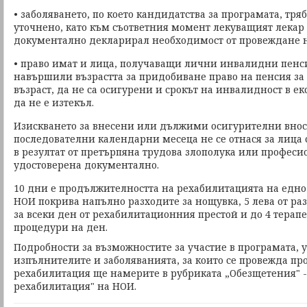
• заболяването, по което кандидатства за програмата, тря
уточнено, като към съответния момент лекуващият лекар 
документално декларирал необходимост от провеждане н
• право имат и лица, получаващи лични инвалидни пенсии
навършили възрастта за придобиване право на пенсия за
възраст, да не са осигурени и срокът на инвалидност в 
да не е изтекъл.
Изискването за внесени или дължими осигурителни вноск
последователни календарни месеца не се отнася за лица
в резултат от претърпяна трудова злополука или професио
удостоверена документално.
10 дни е продължителността на рехабилитацията на едно
НОИ покрива напълно разходите за нощувка, 5 лева от раз
за всеки ден от рехабилитационния престой и до 4 тера
процедури на ден.
Подробности за възможностите за участие в програмата, 
изпълнителите и заболяванията, за които се провежда пр
рехабилитация ще намерите в рубриката „Обезщетения" 
рехабилитация" на НОИ.