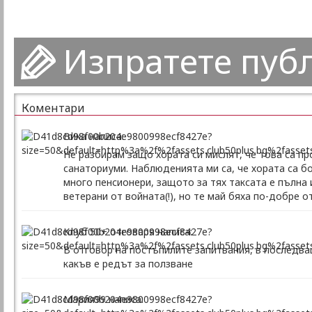
Изпратете пуб
Коментари
Вика написа:
Не разбирам защо хората си мислят, че това са п
санаториуми. Наблюденията ми са, че хората са бо
много пенсионери, защото за тях таксата е пълна 
ветерани от войната(!), но те май бяха по-добре о
Клуб 50+ отговаря написа:
В отговор на постъпилите запитвания, в последв
какъв е редът за ползване
Мария99 написа: