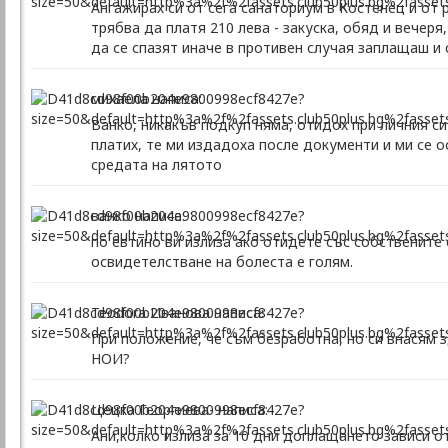
Ангажирах си от сега санаториум в Костенец и от 
трябва да платя 210 лева - закуска, обяд и вечер
да се спазят иначе в противен случая заплащаш и 
михаела написа:
Ванко, никакъв подкуп няма, отидох при личния си
платих, те ми издадоха после документи и ми се о
средата на лятото
ванко написа:
по евтино ви излиза ако отидете със собствените 
освидетелстване на болеста е голям.
Teodora Иванова написа:
При положение, че съм безработна, но си внасям з
НОИ?
Цецка Георгиева- написа:
Ани,колко излиза за 10 дни доплащането зависи от