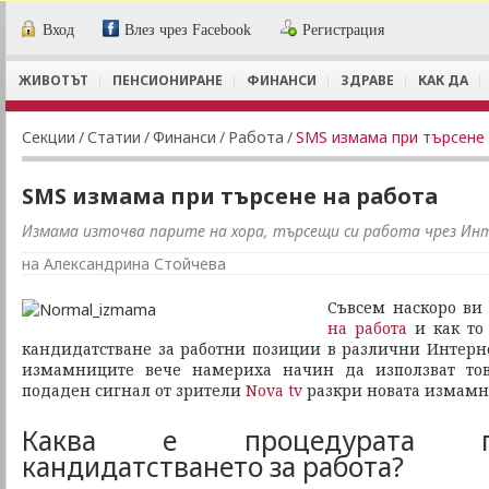
Вход
Влез чрез Facebook
Регистрация
ЖИВОТЪТ
ПЕНСИОНИРАНЕ
ФИНАНСИ
ЗДРАВЕ
КАК ДА
Секции
/
Статии
/
Финанси
/
Работа
/
SMS измама при търсене
SMS измама при търсене на работа
Измама източва парите на хора, търсещи си работа чрез Ин
на Александрина Стойчева
Съвсем наскоро ви
на работа
и как то
кандидатстване за работни позиции в различни Интерне
измамниците вече намериха начин да използват тов
подаден сигнал от зрители
Nova tv
разкри новата измамн
Каква е процедурата 
кандидатстването за работа?