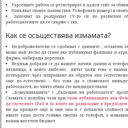
Търсещите работа се регистрират в даден сайт за обяви
Попълват своите данни (вкл. Телефонен номер) в своят
Започват да разпращат CV-то си по различни о
работодателите да се свърже с тях.
Как се осъществява измамата?
.
Недоброжелатели се сдобиват с данните , оставени от
може най-лесно да стане ако публикуват фалшива и атра
фирма, набираща персонал.
Веднъж добрали се до вашите лични данни и телефон
латиница, в който любезно питат дали това е вашия
потвърдите чрез изпращане на обратен sms (естествено
още по-естествено – без това да е споменато никъде
работодател, по чиято обява сте кандидатствали.
„Комуникацията“ с „бъдещия ви работодател“ продъ
Схемата е подобна тази при
спам-публикациите във Фейс
да спечелите iPad и за които ви разказахме в предходе
ви да пращате още и още sms-и с добавена стойност и 
имате една доста голяма сметка за телефон, а измамн
вашия месечен бюджет.