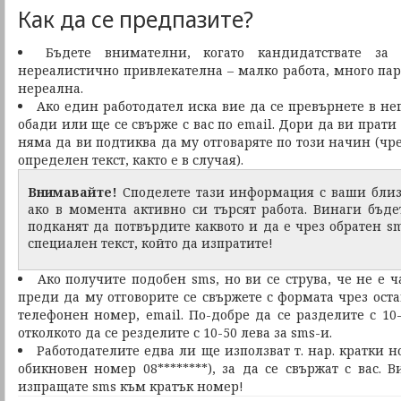
Как да се предпазите?
Бъдете внимателни, когато кандидатствате за 
нереалистично привлекателна – малко работа, много пар
нереална.
Ако един работодател иска вие да се превърнете в нег
обади или ще се свърже с вас по email. Дори да ви прати 
няма да ви подтиква да му отговаряте по този начин (чре
определен текст, както е в случая).
Внимавайте!
Споделете тази информация с ваши близ
ако в момента активно си търсят работа. Винаги бъде
подканят да потвърдите каквото и да е чрез обратен sm
специален текст, който да изпратите!
Ако получите подобен sms, но ви се струва, че не е 
преди да му отговорите се свържете с формата чрез оста
телефонен номер, email. По-добре да се разделите с 10-
отколкото да се резделите с 10-50 лева за sms-и.
Работодателите едва ли ще използват т. нар. кратки н
обикновен номер 08********), за да се свържат с вас. 
изпращате sms към кратък номер!