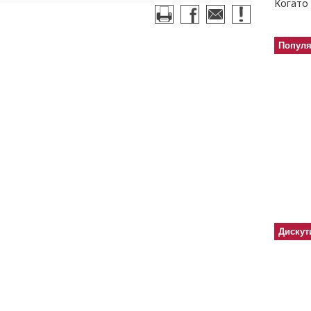
Когато 
Попул
Дискут