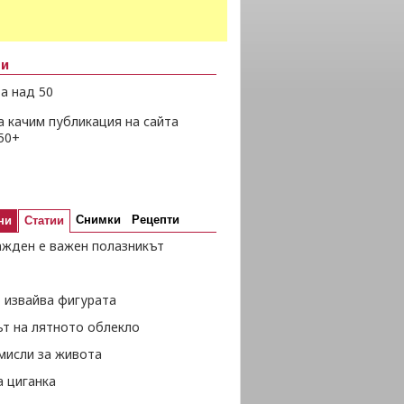
ни
а над 50
а качим публикация на сайта
50+
Снимки
Рецепти
ни
Статии
ажден е важен полазникът
 извайва фигурата
ът на лятното облекло
мисли за живота
а циганка