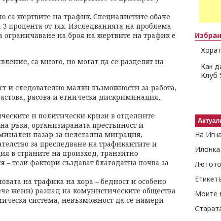
о са жертвите на трафик. Специалистите обаче
а 3 процента от тях. Изследванията на проблема
а ограничаване на броя на жертвите на трафик е
Избра
Хорат
вление, са много, но могат да се разделят на
Как д
Клуб 
ст и следователно малки възможности за работа,
растова, расова и етническа дискриминация,
ческите и политически кризи в отделните
Актуал
на ръка, организираната престъпност и
инален пазар за нелегална миграция,
На Игн
телство за преследване на трафикантите и
Илонка
ия в страните на произход, транзитно
 – тези фактори създават благодатна почва за
Лютото
Етикет
сновата на трафика на хора – бедност и особено
че жени) разпад на комунистическите общества
Моите 
мическа система, невъзможност да се намери
Старат