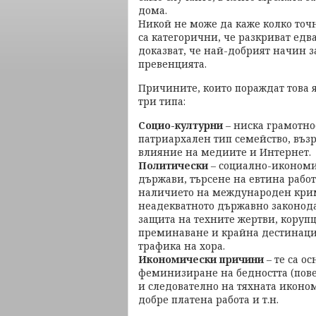
дома.
Никой не може да каже колко точн
са категорични, че разкриват едв
доказват, че най-добрият начин з
превенцията.
Причините, които пораждат това я
три типа:
Социо-културни
– ниска грамотно
патриархален тип семейство, въз
влияние на медиите и Интернет.
Политически
– социално-икономи
държави, търсене на евтина работ
наличието на международен крим
неадекватното държавно законода
защита на техните жертви, корупц
преминаване и крайна дестинация
трафика на хора.
Икономически причини
– те са о
феминизиране на бедността (пове
и следователно на тяхната иконо
добре платена работа и т.н.