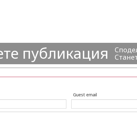
ете публикация
Сподел
Станет
Guest email