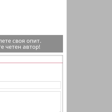
ете своя опит.
е четен автор!