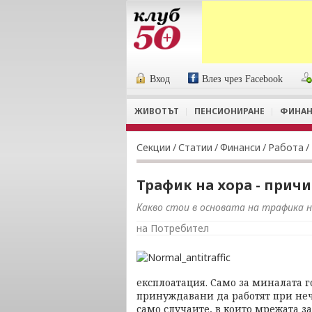
Вход
Влез чрез Facebook
ЖИВОТЪТ
ПЕНСИОНИРАНЕ
ФИНАН
Секции
/
Статии
/
Финанси
/
Работа
/
Трафик на хора - прич
Какво стои в основата на трафика н
на Потребител
експлоатация. Само за миналата 
принуждавани да работят при неч
само случаите, в които мрежата за