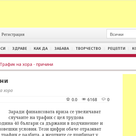
Регистрация
СИ
ЗДРАВЕ
КАК ДА
ЗАБАВА
ТВОРЧЕСТВО
РЕЦЕПТИ
К
Трафик на хора - причини
ини
а хора
0.0
6168
0
Заради финансовата криза се увеличават
случаите на трафик с цел трудова
година 40 българи са държани в подчинение и
овешки условия. Тези цифри обаче отразяват
 трафик е разбита, а жертвите се прибират у