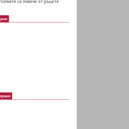
топките са повече от ръцете
ярни
ирани