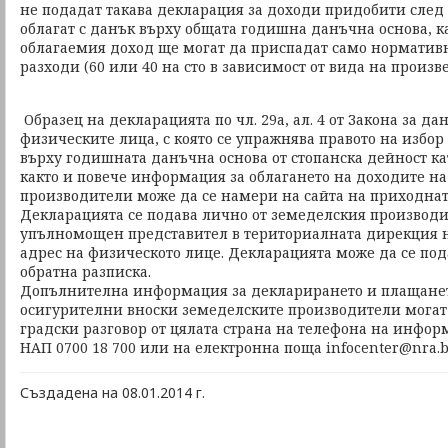
не подадат такава декларация за доходи придобити след 01.
облагат с данък върху общата годишна данъчна основа, 
облагаемия доход ще могат да приспадат само норматив
разходи (60 или 40 на сто в зависимост от вида на произ
Образец на декларацията по чл. 29а, ал. 4 от Закона за д
физическите лица, с която се упражнява правото на избор 
върху годишната данъчна основа от стопанска дейност ка
както и повече информация за облагането на доходите н
производители може да се намери на сайта на приходнат
Декларацията се подава лично от земеделския производи
упълномощен представител в териториалната дирекция н
адрес на физическото лице. Декларацията може да се пода
обратна разписка.
Допълнителна информация за декларирането и плащанет
осигурителни вноски земеделските производители могат 
градски разговор от цялата страна на телефона на инфо
НАП 0700 18 700 или на електронна поща infocenter@nra.
Създадена на 08.01.2014 г.