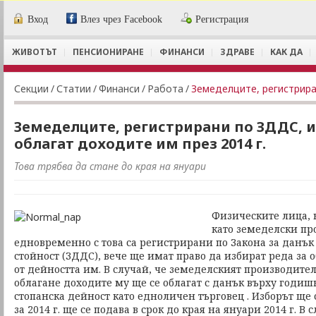
Вход
Влез чрез Facebook
Регистрация
ЖИВОТЪТ
ПЕНСИОНИРАНЕ
ФИНАНСИ
ЗДРАВЕ
КАК ДА
Секции
/
Статии
/
Финанси
/
Работа
/
Земеделците, регистрирани по ЗДДС, и
облагат доходите им през 2014 г.
Това трябва да стане до края на януари
Физическите лица, 
като земеделски пр
едновременно с това са регистрирани по Закона за данък
стойност (ЗДДС), вече ще имат право да избират реда за 
от дейността им. В случай, че земеделският производител
облагане доходите му ще се облагат с данък върху годиш
стопанска дейност като едноличен търговец . Изборът ще 
за 2014 г. ще се подава в срок до края на януари 2014 г. В