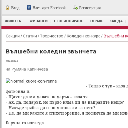
Вход
Влез чрез Facebook
Регистрация
ЖИВОТЪТ
ФИНАНСИ
ПЕНСИОНИРАНЕ
ЗДРАВЕ
КАК ДА
Секции
/
Статии
/
Творчество
/
Коледен конкурс
/
Вълшебни к
Вълшебни коледни звънчета
разказ
на Румяна Капинчева
- Топло е тук – каза
фотьойла й.
- Щяхте да ми давате подарък – каза тя.
- Ах, да, подарък, но първо няма ли да направите нещо?
- Някъде трябва да се подпиша ли за него?
- Не, да ми кажете я стихотворение, я песничка да ми изп
Боряна го изгледа.