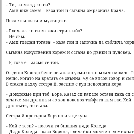
- Ти, ти млад ли си?
- Ами виж сама! – каза той и смъкна омразната брада.
После шапката и мустаците.
- Гледала ли си мъжки стриптийз?
- Не съм.
- Ами гледай тогава! – каза той и започна да съблича чер
Смъкна изкуствения корем и остана по дънки и пуловер.
- Е, това е – засмя се той.
От дядо Коледа беше останало усмихнато младо момче. 
нещо, когато на вратата се звънна. Чу се висок говор и смя
В стаята нахлу сестра й, заедно с куп непознати хора.
- Дойдохме при теб, Боре. Казах си как ще оставя кака си 
звънче ми дрънна и аз хоп поведох тайфата към вас. Хей, 
дръпната, но става.
Сестра й прегърна Боряна и я целуна.
- Кой е този? – посочи тя бившия дядо Коледа.
- Дядо Коледа – каза Боряна, гледайки момчето усмихнат