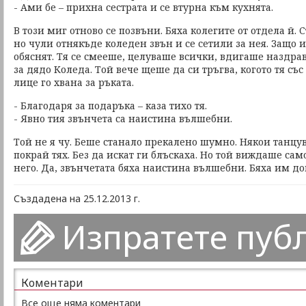
- Ами бе – прихна сестрата и се втурна към кухнята.
В този миг отново се позвъни. Бяха колегите от отдела й. 
но чули отнякъде коледен звън и се сетили за нея. Защо и
обяснят. Тя се смееше, целуваше всички, вдигаше наздрав
за дядо Коледа. Той вече щеше да си тръгва, когото тя със
лице го хвана за ръката.
- Благодаря за подаръка – каза тихо тя.
- Явно тия звънчета са наистина вълшебни.
Той не я чу. Беше станало прекалено шумно. Някои танцу
покрай тях. Без да искат ги блъскаха. Но той виждаше сам
него. Да, звънчетата бяха наистина вълшебни. Бяха им д
Създадена на 25.12.2013 г.
Изпратете пуб
Коментари
Все още няма коментари