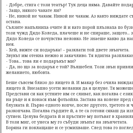
- Добре, стига с този театър! Тук деца няма. Давайте пода
- Защо, някого чакате ли?
- Не, никой не чакам. Никой не чакам. Аз както виждате с
остана.
Сълзите напълниха очите й и като порой плъзнаха по буз
този чужд Дядо Коледа, плачеше и не спираше, защото... 
Дядо Коледа се почувства неловко. Не знаеше какво да на
нея.
- Хей, вижте си подаръка! – разклати той двете звънчета.
Звукът им отекна нежно и закачливо. Тя вдигна разплакан
- Това... това ли е подаръкът ми?
- Да, но що за подарък е той? Вълшебен. Този звън привл
желанието, любовта.
Беше съвсем близо до лицето й. И макар без очила вижда
лицето й. Внезапно усети желания да я целуне. Тя можеше
Представи си как устните им се сливат, как погалва с език
на ръце и я понася към фотьойла. Застава на колене пред
блузката й. Първо едното копче, после другото, третото и 
разкопчава. Погалва гърдите й, а те са готови сякаш да и
сутиен. Целува бедрата й и пръстите му потъват в хранил
В този миг, от унеса му го събуди звънът на звънчетата.
Боряна ги поклащаше и се усмихваше. След това го погле