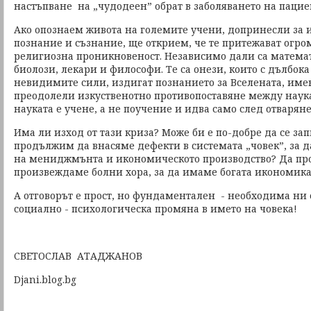
настъпване на „чудодеен” обрат в заболяването на пацие
Ако опознаем живота на големите учени, допринесли за 
познание и съзнание, ще открием, че те притежават огр
религиозна проникновеност. Независимо дали са матема
биолози, лекари и философи. Те са онези, които с дълбок
невидимите сили, издигат познанието за Вселената, име
преодолели изкуственотно противопоставяне между наука
науката е учене, а не поучение и идва само след отварян
Има ли изход от тази криза? Може би е по-добре да се за
продължим да внасяме дефекти в системата „човек”, за 
на мениджмънта и икономическото производство? Да п
произвеждаме болни хора, за да имаме богата икономика
А отговорът e прост, но фундаментален - необходима ни 
социално - психологическа промяна в името на човека!
СВЕТОСЛАВ АТАДЖАНОВ
Djani.blog.bg