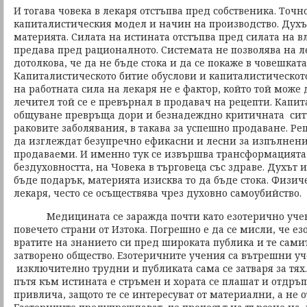
И тогава човека в лекаря отстъпва пред собственика. Точн
капиталистическия модел и начин на производство. Духъ
материята. Силата на истината отстъпва пред силата на в
предава пред рационалното. Системата не позволява на л
дотолкова, че да не бъде стока и да се покаже в човешкат
Капиталистическото битие обуслови и капиталистическот
на работната сила на лекаря не е фактор, който той може 
лечител той се е превърнал в продавач на рецепти. Капи
общуване превръща дори и безнадеждно критичната сит
раковите заболявания, в такава за успешно продаване. Ре
да изглеждат безупречно ефикасни и лесни за изпълнение,
продаваеми. И именно тук се извършва трансформацията
бездуховността, на Човека в търговеца със здраве. Духът 
бъде подарък, материята изисква то да бъде стока. Физич
лекаря, често се осъществява чрез духовно самоубийство.
Медицината се заражда почти като езотерично учени
повечето страни от Изтока. Погрешно е да се мисли, че ез
вратите на знанието си пред широката публика и те сами
затворено общество. Езотеричните учения са вътрешни уч
изключително трудни и публиката сама се затваря за тях.
пътя към истината е стръмен и хората се плашат и отдръп
привлича, защото те се интересуват от материални, а не 