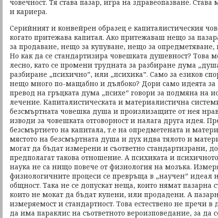
човечност. Тя става пазар, игра на здравеопазване. Става
и кариера.
Серийният и конвейрен образец е капиталистическия чове
когато притежава капитал. Ако притежаваш нещо за пазар
за продаване, нещо за купуване, нещо за опредметяване, 
Но как да се стандартизира човешката душевност? Това 
лесно, като се промени трудната за разбиране дума „душа
разбиране „психично”, или „психика”. Само за езиков спо
нещо много по-мащабно и дълбоко? Дори само идеята за
превод на гръцката дума „психе” говори за подмяна на 
лечение. Капиталистическата и материалистична системи
безсмъртната човешка душа и произлизащите от нея нра
изводи за човешката отговорност и налага друга идея. Пр
безсмъртието на капитала, т.е на опредметената и матер
мястото на безсмъртната душа и дух идва тялото и матер
могат да бъдат измерени и съответно стандартизрани, до
предполагат такова отношение. А психиката и психичнот
наука не са нищо повече от физиология на мозъка. Измер
физиологичните процеси се превръща в „научен” идеал 
общност. Така не се допускат неща, които нямат пазарна ст
които не мокат да бъдат купени, или продадени. А пазар
измеряемост и стандартност. Това естествено не пречи в 
да има параклис на съответното вероизповедание, за да с