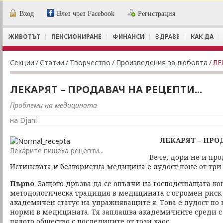
Вход
Влез чрез Facebook
Регистрация
ЖИВОТЪТ
ПЕНСИОНИРАНЕ
ФИНАНСИ
ЗДРАВЕ
КАК ДА
Секции
/
Статии
/
Творчество
/
Произведения за любовта
/
ЛЕ
ЛЕКАРЯТ – ПРОДАВАЧ НА РЕЦЕПТИ...
Проблеми на медицината
на Djani
ЛЕКАРЯТ – ПРО
Лекарите пишеха рецепти...
Вече, дори не и про
Истинската и безкористна медицина е лудост поне от три
Първо
. Защото дръзва да се опълчи на господстващата к
методологическа традиция в медицината с огромен риск 
академичен статус на упражняващите я. Това е лудост по
норми в медицината. Тя заплашва академичните среди с 
цялото общество с последиците от този хаос.