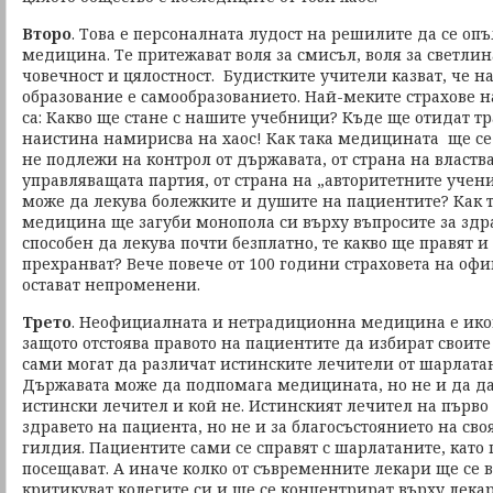
Второ
. Това е персоналната лудост на решилите да се опъ
медицина. Те притежават воля за смисъл, воля за светлин
човечност и цялостност. Будистките учители казват, че 
образование е самообразованието. Най-меките страхове 
са: Какво ще стане с нашите учебници? Къде ще отидат 
наистина намирисва на хаос! Как така медицината ще се
не подлежи на контрол от държавата, от страна на властва
управляващата партия, от страна на „авторитетните учени
може да лекува болежките и душите на пациентите? Как 
медицина ще загуби монопола си върху въпросите за здрав
способен да лекува почти безплатно, те какво ще правят и 
прехранват? Вече повече от 100 години страховета на о
остават непроменени.
Трето
. Неофициалната и нетрадиционна медицина е ико
защото отстоява правото на пациентите да избират своит
сами могат да различат истинските лечители от шарлата
Държавата може да подпомага медицината, но не и да д
истински лечител и кой не. Истинският лечител на първо 
здравето на пациента, но не и за благосъстоянието на св
гилдия. Пациентите сами се справят с шарлатаните, като 
посещават. А иначе колко от съвременните лекари ще се 
критикуват колегите си и ще се концентрират върху лека