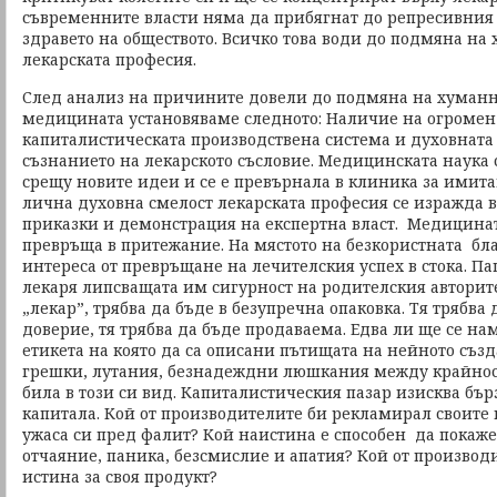
съвременните власти няма да прибягнат до репресивния 
здравето на обществото. Всичко това води до подмяна на
лекарската професия.
След анализ на причините довели до подмяна на хуманн
медицината установяваме следното: Наличие на огромен 
капиталистическата производствена система и духовната
съзнанието на лекарското съсловие. Медицинската наука с
срещу новите идеи и се е превърнала в клиника за имита
лична духовна смелост лекарската професия се изражда 
приказки и демонстрация на експертна власт. Медицинат
превръща в притежание. На мястото на безкористната бла
интереса от превръщане на лечителския успех в стока. Па
лекаря липсващата им сигурност на родителския авторитет
„лекар”, трябва да бъде в безупречна опаковка. Тя трябва
доверие, тя трябва да бъде продаваема. Едва ли ще се нам
етикета на която да са описани пътищата на нейното създ
грешки, лутания, безнадеждни люшкания между крайности
била в този си вид. Капиталистическия пазар изисква бър
капитала. Кой от производителите би рекламирал своите 
ужаса си пред фалит? Кой наистина е способен да покаже
отчаяние, паника, безсмислие и апатия? Кой от производи
истина за своя продукт?