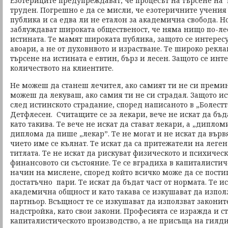
Езотериците предупреждават, че процесът на търсене на и
труден. Погрешно е да се мисли, че езотеричните учения
публика и са едва ли не еталон за академична свобода. Н
заблуждават широката общественост, че няма нищо по-ле
истината. Те мамят широката публика, защото се интересу
авоари, а не от духовнвото и израстване. Те широко рекла
търсене на истината е евтин, бърз и лесен. Защото се инт
количеството на клиентите.
Не можеш да станеш лечител, ако самият ти не си премин
можеш да лекуваш, ако самия ти не си страдал. Защото и
след истинското страдание, според написаното в „Болестт
Детфлесен. Считащите се за лекари, вече не искат да бъ
като такива. Те вече не искат да стават лекари, а „дипло
диплома да пише „лекар”. Те не могат и не искат да вървя
чието име се кълнат. Те искат да са притежатели на леген
титлата. Те не искат да рискуват физическото и психичес
финансовото си състояние. Те се вградиха в капиталисти
начин на мислене, според който всичко може да се пости
достатъчно пари. Те искат да бъдат част от нормата. Те ис
академична общност и като такава се изкушават да изпол
партньор. Всъщност те се изкушават да използват закони
надстройка, като свои закони. Професията се изражда и с
капиталистическото производство, а не присъща на гилд