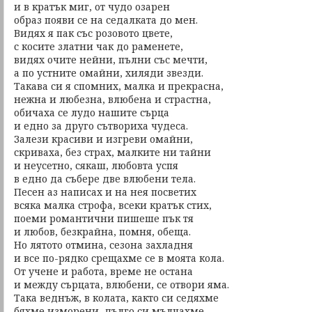
и в кратък миг, от чудо озарен
образ появи се на седалката до мен.
Видях я пак със розовото цвете,
с косите златни чак до раменете,
видях очите нейни, пълни със мечти,
а по устните омайни, хиляди звезди.
Такава си я спомних, малка и прекрасна,
нежна и любезна, влюбена и страстна,
обичаха се лудо нашите сърца
и едно за друго сътвориха чудеса.
Залези красиви и изгреви омайни,
скриваха, без страх, малките ни тайни
и неусетно, сякаш, любовта успя
в едно да събере две влюбени тела.
Песен аз написах и на нея посветих
всяка малка строфа, всеки кратък стих,
поеми романтични пишеше пък тя
и любов, безкрайна, помня, обеща.
Но лятото отмина, сезона захладня
и все по-рядко срещахме се в моята кола.
От учене и работа, време не остана
и между сърцата, влюбени, се отвори яма.
Така веднъж, в колата, както си седяхме
бяхме изморени, дълго си мълчахме