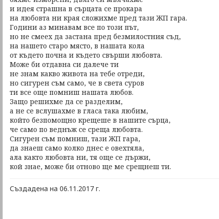
и идея страшна в сърцата се прокара
на любовта ни края сложихме пред тази ЖП гара.
Години аз минавам все по този път,
но не смеех да застана пред безмилостния съд,
на нашето старо място, в нашата кола
от където почна и където свърши любовта.
Може би отдавна си далече ти
не знам какво живота на тебе отреди,
но сигурен съм само, че в света суров
ти все още помниш нашата любов.
Защо решихме да се разделим,
а не се вслушахме в гласа така любим,
който безпомощно крещеше в нашите сърца,
че само по веднъж се среща любовта.
Сигурен съм помниш, тази ЖП гара,
да знаеш само колко днес е овехтяла,
ала както любовта ни, тя още се държи,
кой знае, може би отново ще ме срещнеш ти.
Създадена на 06.11.2017 г.