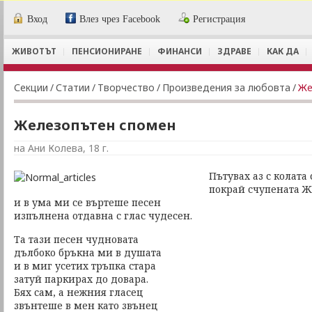
Вход
Влез чрез Facebook
Регистрация
ЖИВОТЪТ
ПЕНСИОНИРАНЕ
ФИНАНСИ
ЗДРАВЕ
КАК ДА
Секции
/
Статии
/
Творчество
/
Произведения за любовта
/
Же
Железопътен спомен
на Ани Колева, 18 г.
Пътувах аз с колата 
покрай счупената Ж
и в ума ми се въртеше песен
изпълнена отдавна с глас чудесен.
Та тази песен чудновата
дълбоко бръкна ми в душата
и в миг усетих тръпка стара
затуй паркирах до довара.
Бях сам, а нежния гласец
звънтеше в мен като звънец