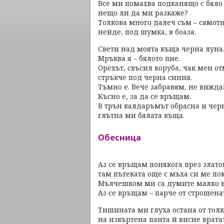
Все ми помахва подканящо с бяло
нещо ли да ми разкаже?
Толкова много далеч съм – самот
нейде, под шумка, в боаза.
Свети над моята къща черна луна
Мръква я – бялото пие.
Орехът, свъсил коруба, чак мен о
стръкче под черна синия.
Тъмно е. Вече забравям, не вижда
Късно е, за да се връщам.
В трън калдаръмът обрасна и чер
глътна ми бялата къща.
Обесница
Аз се връщам понякога през злато
там пътеката още с мъха си ме по
Мълчешком ми са думите малко 
Аз се връщам – парче от строшена
Тишината ми глуха остана от толк
на изкъртена панта й висне вратат