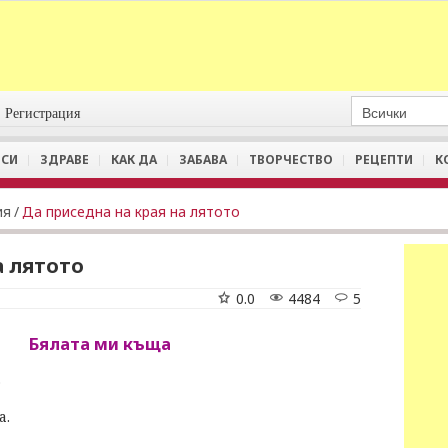
Регистрация
СИ
ЗДРАВЕ
КАК ДА
ЗАБАВА
ТВОРЧЕСТВО
РЕЦЕПТИ
К
ия
/
Да приседна на края на лятото
а лятото
0.0
4484
5
Бялата ми къща
.
а.