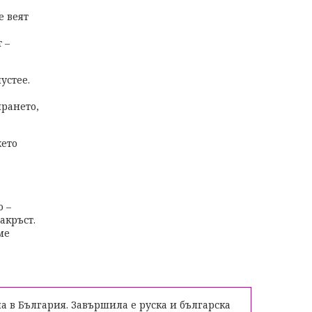
е веят
 –
устее.
прането,
жето
о –
акръст.
ме
а в България. Завършила е руска и българска