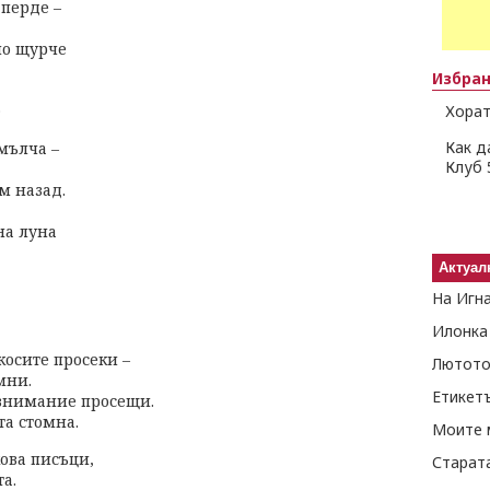
 перде –
но щурче
Избра
.
Хорат
Как д
тмълча –
Клуб 
м назад.
на луна
Актуал
На Игн
Илонка
косите просеки –
Лютото
мни.
Етикет
внимание просещи.
та стомна.
Моите 
ова писъци,
Старат
а.