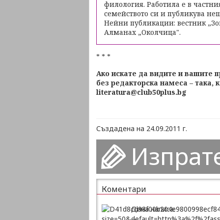
филология. Работила е в частни
семейството си и публикува нещ
Нейни публикации: вестник „Зов
Алманах „Околчица".
* * *
Ако искате да видите и вашите 
без редакторска намеса – така, к
literatura@club50plus.bg
Създадена на 24.09.2011 г.
Изпрат
Коментари
Дина написа: