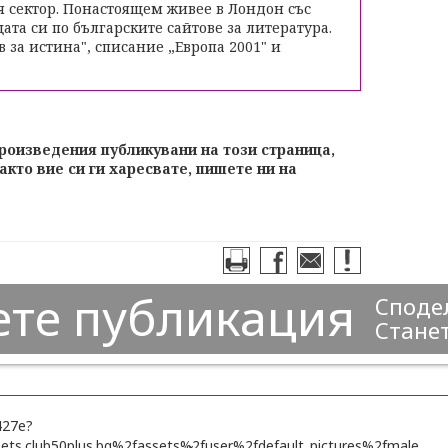
я сектор. Понастоящем живее в Лондон със
ата си по българските сайтове за литература.
 за истина", списание „Европа 2001" и
произведения публикувани на този страница,
акто вие си ги харесвате, пишете ни на
ете публикация
Сподел
Станет