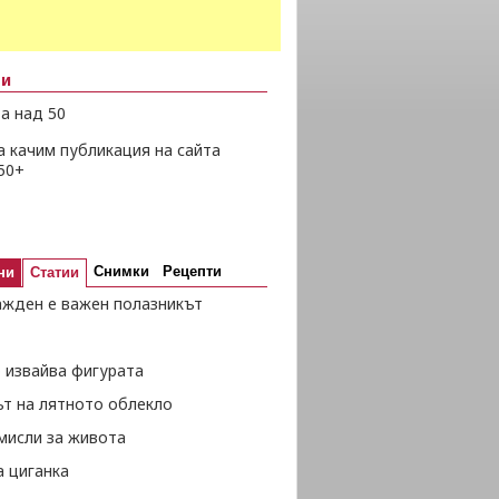
ни
а над 50
а качим публикация на сайта
50+
Снимки
Рецепти
ни
Статии
ажден е важен полазникът
 извайва фигурата
ът на лятното облекло
мисли за живота
а циганка