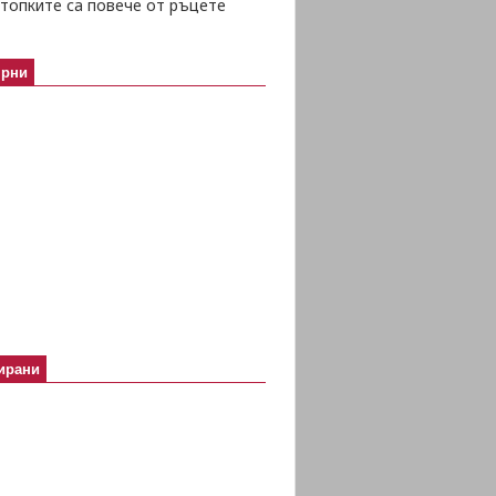
топките са повече от ръцете
ярни
ирани