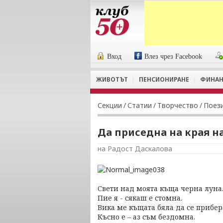
Вход
Влез чрез Facebook
ЖИВОТЪТ
ПЕНСИОНИРАНЕ
ФИНАН
Секции
/
Статии
/
Творчество
/
Поез
Да приседна на края н
на Радост Даскалова
Свети над моята къща черна луна
Пие я - сякаш е стомна.
Вика ме къщата бяла да се прибер
Късно е – аз съм бездомна.