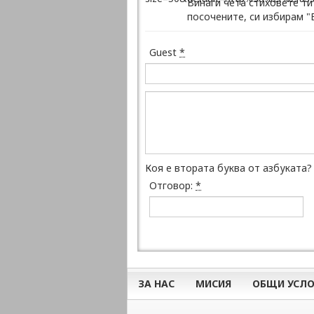
Винаги чета стиховете ти
посочените, си избирам "
Guest
*
Коя е втората буква от азбуката?
Отговор:
*
ЗА НАС
МИСИЯ
ОБЩИ УСЛО