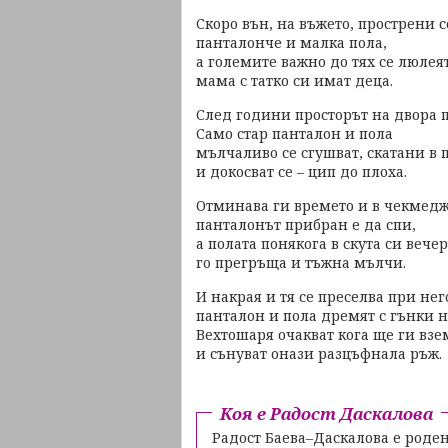
Скоро вън, на въжето, прострени с
панталонче и малка пола,
а големите важно до тях се люлеят
мама с татко си имат деца.
След години просторът на двора п
Само стар панталон и пола
мълчаливо се сгушват, скатани в 
и докосват се – цип до плоха.
Отминава ги времето и в чекмед
панталонът прибран е да спи,
а полата понякога в скута си вечер
го прегръща и тъжна мълчи.
И накрая и тя се преселва при нег
панталон и пола дремят с гънки н
Вехтошаря очакват кога ще ги взе
и сънуват онази разцъфнала ръж.
Коя е Радост Даскалова
Радост Баева–Даскалова е роден