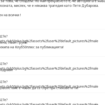
 за това, че сподели. Но най-прекрасното е, че авторката е жи
позната, мислех, че е някаква трагедия като Петя Дубарова.
н на всички !
:
лена, Иван Груев!
екипа на Клуб50плюс за публикацията!
оздрави!
оволствие е човек да се спре при стиховете ти!