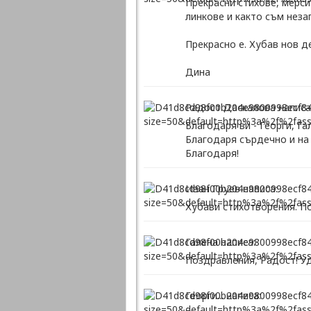
Прекрасни стихове, мерси
линкове и както съм неза
Прекрасно е. Хубав нов де
Дина
Радост Даскалова написа
Благодаря ви - Георги, Га
Благодаря сърдечно и на 
Благодаря!
Иван Груев написа:
Хубави стихотворения. П
Галена написа:
Поздравления, Радост! Уд
Георги... написа: