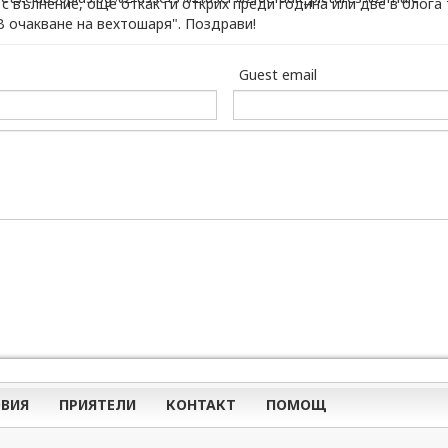
 с вълнение, още откак ги открих преди година или две в блога 
В очакване на вехтошаря". Поздрави!
Guest email
ВИЯ
ПРИЯТЕЛИ
КОНТАКТ
ПОМОЩ