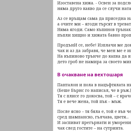
Изоставена хижа. - Освен за подс
няма друго какво да се случи ната
Аз се връщам сама да приседна на
а очите ми – ягоди търсят в треват
Няма ягоди. Само къпинов трънак
пъпли хищно и хижата бавно проп
ПродънИ се, небе! Изплачи ме док
чак и аз да забравя, че мен ме е 
На къпиново трънче до капка да в
дето гроб не намира за своето ми
В очакване на вехтошаря
Панталон и пола в нацъфтялата н
(Беше Бърнс го написал, че в ръж.
Тя с плисе го докосва, той – с крачо
Тя е вече жена, той пък – мъж.
После ясно – тя бяла е, той е във 
сред шампанско, гълчава, цветя...
И заспиват прегърнати и уморени
чак след гостите – на сутринта.