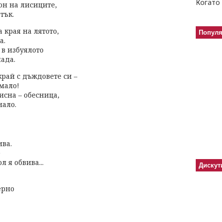
Когато 
лон на лисиците,
тък.
 края на лятото,
Попул
а.
 в избуялото
ада.
рай с дъждовете си –
имало!
исна – обесница,
нало.
ива.
)
л я обвива...
Дискут
черно