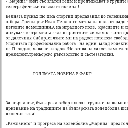
-„Марица” бият със златен гейм и продължават в групите
телеграфически голямата новина !
Веднага пуснах що има спортни предавания по телевизия
отбора!.Треньорът Иван Петков се метна на пода от радос
неговите помощници.А на игралното поле, красивите и 
ликуваха в огромната зала в приятните си жълто –сини ц
от далечния Сибир,.сълзите ми на радост потекоха свобод
Упоритата професионална работа на един млад колектив
на Пловдив, даваше плодове!Не отива на халост замислен
президент,треньорско ръководство и състезателки!.
ГОЛЯМАТА НОВИНА Е ФАКТ!
За първи път, български отбор влиза в групите на шампи
признание на традициите на българската волейболна шск
пловдивската!
„Раждането” и прогреса на волейболна „Марица” през год