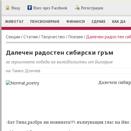
Вход
Влез чрез Facebook
Регистрация
ЖИВОТЪТ
ПЕНСИОНИРАНЕ
ФИНАНСИ
ЗДРАВЕ
КАК ДА
Секции
/
Статии
/
Творчество
/
Поезия
/
Далечен радостен си
Далечен радостен сибирски гръм
за героичната победа на волейболистки от България
на Тинко Дончев
Далечен сибирск
-Бат Тина,разбра ли новината!?!-вълнуващия глас на Иво 