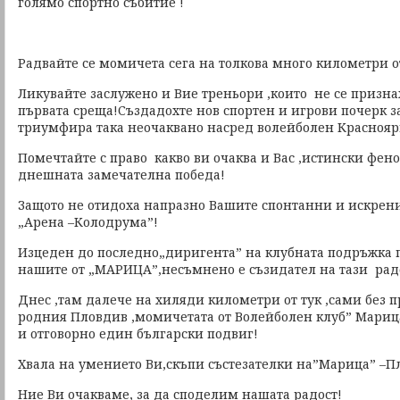
голямо спортно събитие !
Радвайте се момичета сега на толкова много километри о
Ликувайте заслужено и Вие треньори ,които не се призна
първата среща!Създадохте нов спортен и игрови почерк за
триумфира така неочаквано насред волейболен Краснояр
Помечтайте с право какво ви очаква и Вас ,истински фено
днешната замечателна победа!
Защото не отидоха напразно Вашите спонтанни и искрен
„Арена –Колодрума”!
Изцеден до последно„диригента” на клубната подръжка п
нашите от „МАРИЦА”,несъмнено е съзидател на тази рад
Днес ,там далече на хиляди километри от тук ,сами без 
родния Пловдив ,момичетата от Волейболен клуб” Мари
и отговорно един български подвиг!
Хвала на умението Ви,скъпи състезателки на”Марица” –П
Ние Ви очакваме, за да споделим нашата радост!