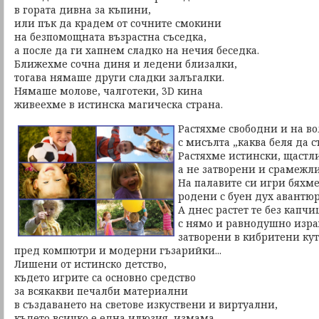
в гората дивна за къпини,
или пък да крадем от сочните смокини
на безпомощната възрастна съседка,
а после да ги хапнем сладко на нечия беседка.
Ближехме сочна диня и ледени близалки,
тогава нямаше други сладки залъгалки.
Нямаше молове, чалготеки, 3D кина
живеехме в истинска магическа страна.
Растяхме свободни и на во
с мисълта „каква беля да с
Растяхме истински, щастл
а не затворени и срамежл
На палавите си игри бяхме
родени с буен дух авантюр
А днес растет те без капч
с нямо и равнодушно изр
затворени в кибритени ку
пред компютри и модерни гъзарийки...
Лишени от истинско детство,
където игрите са основно средство
за всякакви печалби материални
в създаването на светове изкуствени и виртуални,
където всичко е една илюзия, измама