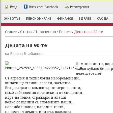
Вход
Влез чрез Facebook
Регистрация
ЖИВОТЪТ
ПЕНСИОНИРАНЕ
ФИНАНСИ
ЗДРАВЕ
КАК ДА
Секции
/
Статии
/
Творчество
/
Поезия
/
Децата на 90-те
Децата на 90-те
на Боряна Върбанова
Помниш ли ти, пора
колко хубаво бе да 
деветдесетте?
От агресия и технология необременени,
винаги щастливи, весели, засмени...
Без джаджи и компютърни игри военни,
само забавления истински и пълноценни -
игра на топка, стражари и апаши
колко безценни са спомените наши...
Волейбол навън, народна топка,
на педя от земята или пък разходка