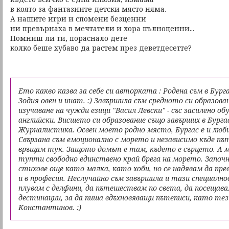
в която за фантазиите детски място няма.
А нашите игри и спомени безценни
ни превърнаха в мечтатели и хора пълноценни...
Помниш ли ти, пораснало дете
колко беше хубаво да растем през деветдесетте?
Ето какво казва за себе си авторката : Родена съм в Бург
Зодия овен и инат. :) Завършила съм средното си образова
изучаване на чужди езици "Васил Левски" - със засилено обу
английски. Висшето си образование също завърших в Бургас
Журналистика. Освен моето родно място, Бургас е и люб
Свързана съм емоционално с морето и независимо къде пъ
връщам тук. Защото домът е там, където е сърцето. А 
тупти свободно единствено край брега на морето. Започн
стихове още като малка, като хоби, но се надявам да пре
и в професия. Неслучайно съм завършила и тази специалн
плувам с делфини, да пътешествам по света, да посещава
дестинации, за да пиша вдъхновяващи пътеписи, като тез
Константинов. :)