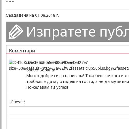
* * *
Създадена на 01.08.2018 г.
Изпратете пуб
Коментари
Цветка Златанова написа:
Браво Боряна!
Много добре си го написала! Така беше някога и д
трябваше да му отидеш на гости, а не да му звъни
Пожелавам ти успех!
Guest
*