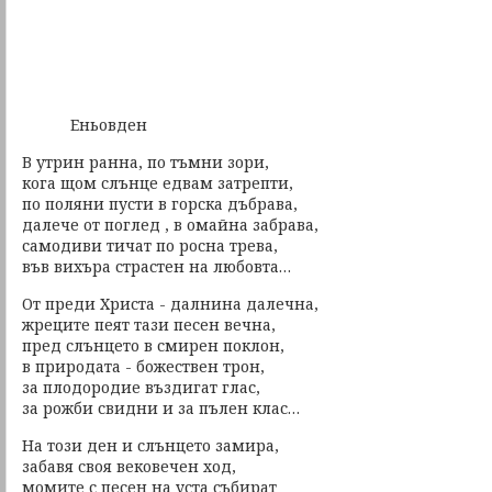
Еньовден
В утрин ранна, по тъмни зори,
кога щом слънце едвам затрепти,
по поляни пусти в горска дъбрава,
далече от поглед , в омайна забрава,
самодиви тичат по росна трева,
във вихъра страстен на любовта…
От преди Христа - далнина далечна,
жреците пеят тази песен вечна,
пред слънцето в смирен поклон,
в природата - божествен трон,
за плодородие въздигат глас,
за рожби свидни и за пълен клас…
На този ден и слънцето замира,
забавя своя вековечен ход,
момите с песен на уста събират