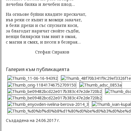
лечебна билка и лечебен плод…
На огньове буйни кладите прескачат,
във реки се къпят и момци закачат,
в бели дрехи и със спуснати коси,
за благодат наричат свойте съдби,
венци билярски там вият в омая,
с магия и смях, и песен в безкрая…
Стефан Сираков
Галерия към публикацията
Създадена на 24.06.2017 г.