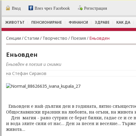
Вход
Влез чрез Facebook
Регистрация
ЖИВОТЪТ
ПЕНСИОНИРАНЕ
ФИНАНСИ
ЗДРАВЕ
КАК ДА
Секции
/
Статии
/
Творчество
/
Поезия
/
Еньовден
Еньовден
Еньовден в поезия и снимки
на Стефан Сираков
Еньовден е най-дългия ден в годината, лятно слънцестоен
Общославянски празник на любовта, на огъня, на живота 
Ден магия - рано сутрин се берат билки, гадае се и се 
и вода злите сили от нас… Ден за песен и веселие… Търже
живота…