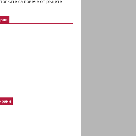
топките са повече от ръцете
ярни
ирани