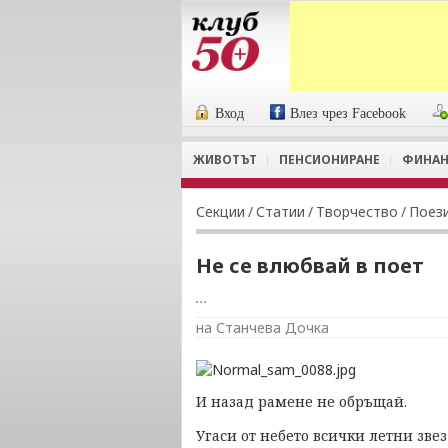
Вход
Влез чрез Facebook
ЖИВОТЪТ
ПЕНСИОНИРАНЕ
ФИНАН
Секции
/
Статии
/
Творчество
/
Поез
Не се влюбвай в поет
...
на Станчева Дочка
И назад рамене не обръщай.
Угаси от небето всички летни зве