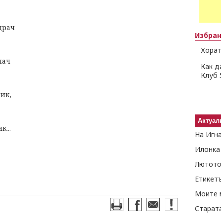
драч
Избра
Хорат
лач
Как д
Клуб 
ник,
Актуал
...-
На Игн
Илонка
Лютото
Етикет
Моите 
Старат