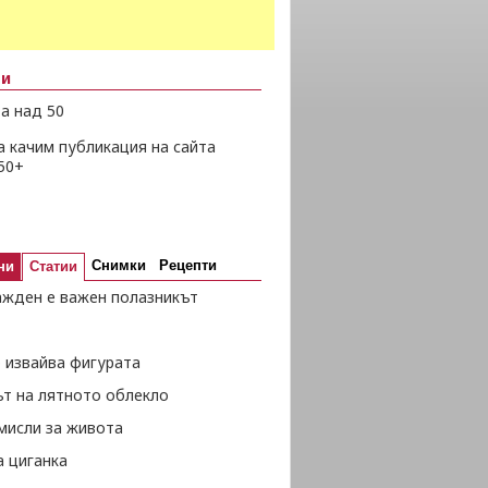
ни
а над 50
а качим публикация на сайта
50+
Снимки
Рецепти
ни
Статии
ажден е важен полазникът
 извайва фигурата
ът на лятното облекло
мисли за живота
а циганка