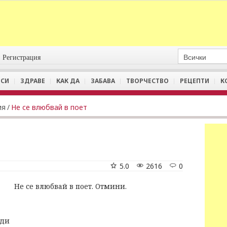
Регистрация
СИ
ЗДРАВЕ
КАК ДА
ЗАБАВА
ТВОРЧЕСТВО
РЕЦЕПТИ
К
ия
/
Не се влюбвай в поет
5.0
2616
0
Не се влюбвай в поет. Отмини.
зди