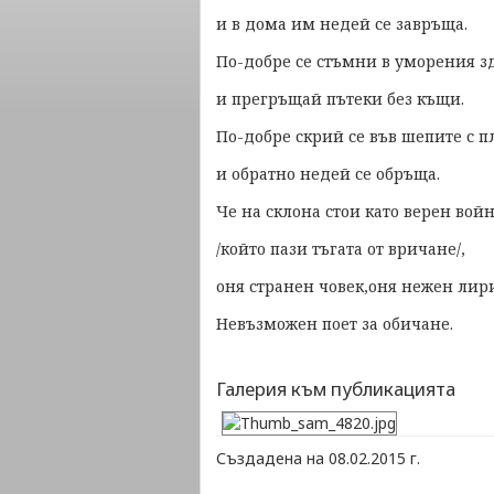
и в дома им недей се завръща.
По-добре се стъмни в уморения з
и прегръщай пътеки без къщи.
По-добре скрий се във шепите с п
и обратно недей се обръща.
Че на склона стои като верен вой
/който пази тъгата от вричане/,
оня странен човек,оня нежен лирик
Невъзможен поет за обичане.
Галерия към публикацията
Създадена на 08.02.2015 г.