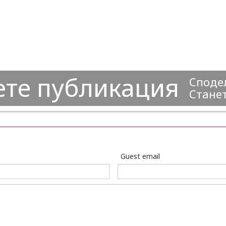
ете публикация
Сподел
Станет
Guest email