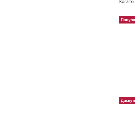
Когато 
Попул
Дискут