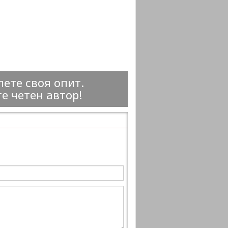
ете своя опит.
е четен автор!