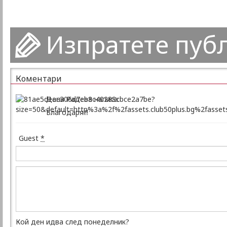
Изпратете пуб
Коментари
Дани Радева написа:
Благодаря!!!
Guest
*
Кой ден идва след понеделник?