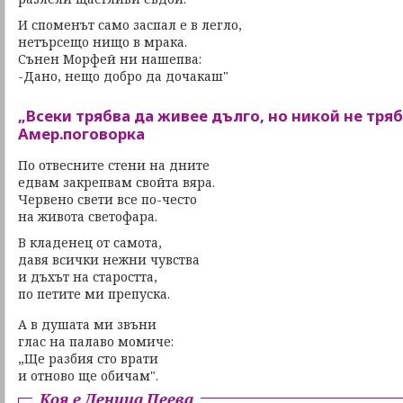
И споменът само заспал е в легло,
нетърсещо нищо в мрака.
Сънен Морфей ни нашепва:
-Дано, нещо добро да дочакаш"
„Всеки трябва да живее дълго, но никой не тряб
Амер.поговорка
По отвесните стени на дните
едвам закрепвам свойта вяра.
Червено свети все по-често
на живота светофара.
В кладенец от самота,
давя всички нежни чувства
и дъхът на старостта,
по петите ми препуска.
А в душата ми звъни
глас на палаво момиче:
„Ще разбия сто врати
и отново ще обичам".
Коя е Деница Пеева