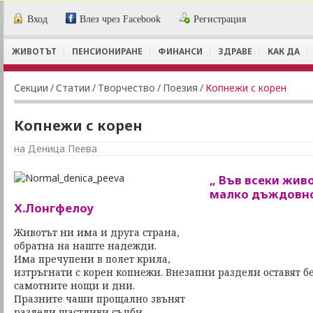
Вход
Влез чрез Facebook
Регистрация
ЖИВОТЪТ
ПЕНСИОНИРАНЕ
ФИНАНСИ
ЗДРАВЕ
КАК ДА
Секции
/
Статии
/
Творчество
/
Поезия
/
Копнежи с корен
Копнежи с корен
на Деница Пеева
„ Във всеки жив
малко дъждовно
Х.Лонгфелоу
Животът ни има и друга страна,
обратна на наште надежди.
Има пречупени в полет крила,
изтръгнати с корен копнежи. Внезапни раздели оставят б
самотните нощи и дни.
Празните чаши прощално звънят
разлели щастливи съдби.