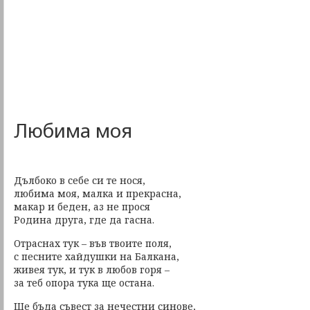
Любима моя
Дълбоко в себе си те нося,
любима моя, малка и прекрасна,
макар и беден, аз не прося
Родина друга, где да гасна.
Отраснах тук – във твоите поля,
с песните хайдушки на Балкана,
живея тук, и тук в любов горя –
за теб опора тука ще остана.
Ще бъда съвест за нечестни синове,