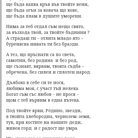
ще бъда капка кръв във твойте вени,
ще бъда огън за ковача що кове,
ще бъда плам в душите уморени.
Нима за теб отдал съм нещо свято,
за възхода твой, за твойте бъднини ?
А страдаш ти – отлита младо ято –
буренясва нивата ти без бразди.
А тез, що пръснати са по света,
самотни, без родина и без род,
ще съзнаят, вярвам, твоята съдба –
обречена, без силен и сплотен народ.
Дълбоко в себе си те нося,
любима моя, с участ тъй нелека.
Богат съм със любов – не прося –
щом с теб вървим в една пътека.
Под твойте ярки, Рóдино, звезди,
в твойта хлебородна, чернозем-земя,
тук, при костите на нашите деди,
живея горд и с радост ще умра.