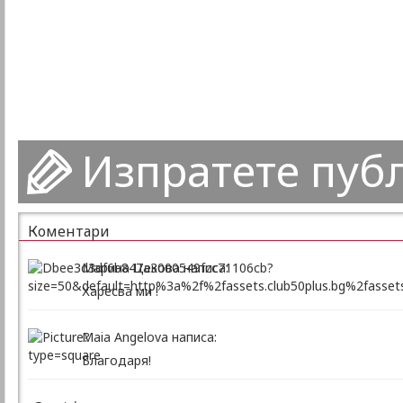
Изпратете пуб
Коментари
Марина Цекова написа:
Харесва ми !
Maia Angelova написа:
Благодаря!