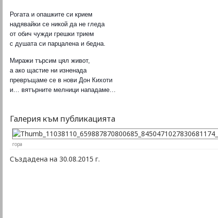
Рогата и опашките си крием
надявайки се никой да не гледа
от обич чужди грешки трием
с душата си парцалена и бедна.
Миражи търсим цял живот,
а ако щастие ни изненада
превръщаме се в нови Дон Кихоти
и… вятърните мелници нападаме…
Галерия към публикацията
гора
Създадена на 30.08.2015 г.