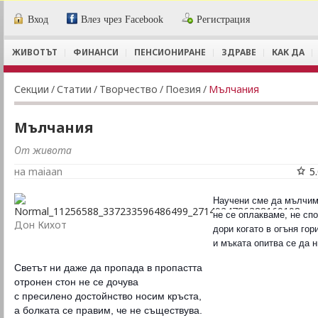
Вход
Влез чрез Facebook
Регистрация
ЖИВОТЪТ
ФИНАНСИ
ПЕНСИОНИРАНЕ
ЗДРАВЕ
КАК ДА
Секции
/
Статии
/
Творчество
/
Поезия
/
Мълчания
Мълчания
От живота
на maiaan
5
Научени сме да мълчи
не се оплакваме, не сп
Дон Кихот
дори когато в огъня гор
и мъката опитва се да н
Светът ни даже да пропада в пропастта
отронен стон не се дочува
с пресилено достойнство носим кръста,
а болката се правим, че не съществува.