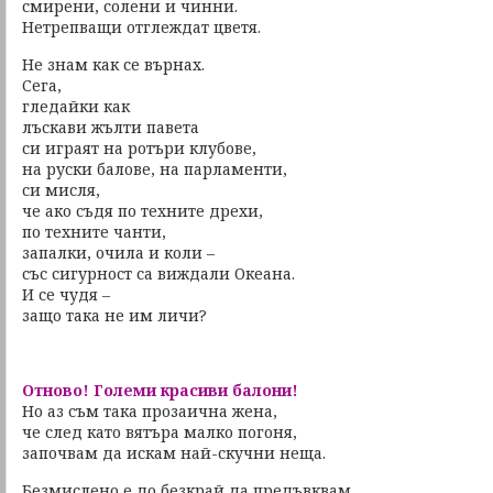
смирени, солени и чинни.
Нетрепващи отглеждат цветя.
Не знам как се върнах.
Сега,
гледайки как
лъскави жълти павета
си играят на ротъри клубове,
на руски балове, на парламенти,
си мисля,
че ако съдя по техните дрехи,
по техните чанти,
запалки, очила и коли –
със сигурност са виждали Океана.
И се чудя –
защо така не им личи?
Отново! Големи красиви балони!
Но аз съм така прозаична жена,
че след като вятъра малко погоня,
започвам да искам най-скучни неща.
Безмислено е до безкрай да предъвквам