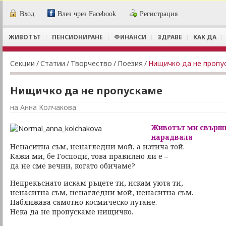
Вход
Влез чрез Facebook
Регистрация
ЖИВОТЪТ
ПЕНСИОНИРАНЕ
ФИНАНСИ
ЗДРАВЕ
КАК ДА
Секции
/
Статии
/
Творчество
/
Поезия
/
Нищичко да не пропу
Нищичко да не пропускаме
на Анна Колчакова
Животът ми свършв
нарадвала
Ненаситна съм, ненагледни мой, а изтича той.
Кажи ми, бе Господи, това правилно ли е –
да не сме вечни, когато обичаме?
Непрекъснато искам ръцете ти, искам уюта ти,
ненаситна съм, ненагледни мой, ненаситна съм.
Наближава самотно космическо лутане.
Нека да не пропускаме нищичко.