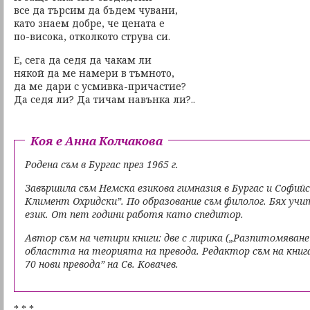
все да търсим да бъдем чувани,
като знаем добре, че цената е
по-висока, отколкото струва си.
Е, сега да седя да чакам ли
някой да ме намери в тъмното,
да ме дари с усмивка-причастие?
Да седя ли? Да тичам навънка ли?..
Коя е Анна Колчакова
Родена съм в Бургас през 1965 г.
Завършила съм Немска езикова гимназия в Бургас и Софий
Климент Охридски”. По образование съм филолог. Бях учит
език. От пет години работя като спедитор.
Автор съм на четири книги: две с лирика („Разпитомяване” 
областта на теорията на превода. Редактор съм на книг
70 нови превода” на Св. Ковачев.
* * *