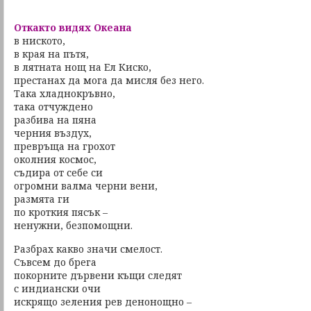
Откакто видях Океана
в ниското,
в края на пътя,
в лятната нощ на Ел Киско,
престанах да мога да мисля без него.
Така хладнокръвно,
така отчуждено
разбива на пяна
черния въздух,
превръща на грохот
околния космос,
съдира от себе си
огромни валма черни вени,
размята ги
по кроткия пясък –
ненужни, безпомощни.
Разбрах какво значи смелост.
Съвсем до брега
покорните дървени къщи следят
с индиански очи
искрящо зеления рев денонощно –