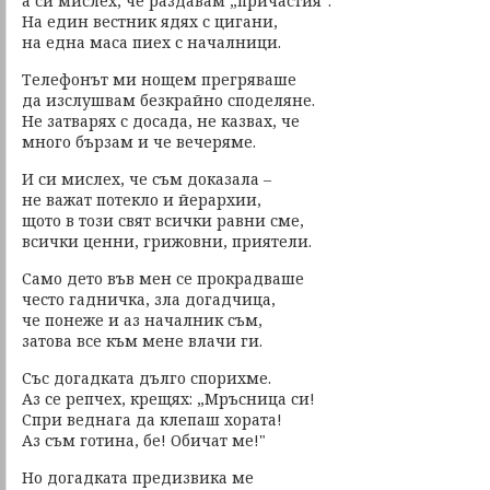
а си мислех, че раздавам „причастия".
На един вестник ядях с цигани,
на една маса пиех с началници.
Телефонът ми нощем прегряваше
да изслушвам безкрайно споделяне.
Не затварях с досада, не казвах, че
много бързам и че вечеряме.
И си мислех, че съм доказала –
не важат потекло и йерархии,
щото в този свят всички равни сме,
всички ценни, грижовни, приятели.
Само дето във мен се прокрадваше
често гадничка, зла догадчица,
че понеже и аз началник съм,
затова все към мене влачи ги.
Със догадката дълго спорихме.
Аз се репчех, крещях: „Мръсница си!
Спри веднага да клепаш хората!
Аз съм готина, бе! Обичат ме!"
Но догадката предизвика ме