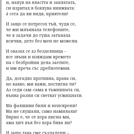
и, напук на властта и заплатата,
си изритах в боклука книжката:
á сега да ви видя, приятели!
И защо се потресох тъй, чудя се,
че ми млъкнаха телефоните,
че в задачи до гуша затънаха
всички, дето без мен не можели.
И оказах се аз безделница –
все звъня и изяждам времето
на с безбройни дела заетите,
и им преча със дребнотемия.
Да, догадко противна, права си,
но какво, ми кажи, постигна ти?
Аз седя сам-сама в тъмнината си,
вънка разни си светкат усмихнати.
Ма фалшиви били и неискрени!
Ма не слушали, само намилали!
Вярно е, че от хора писна ми,
ама хич пък без хора бива ли?
И защо така сме създадени –