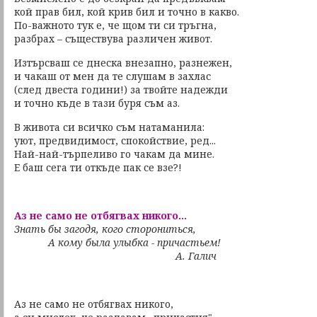
кой прав бил, кой крив бил и точно в какво.
По-важното тук е, че щом ти си тръгна,
разбрах – съществува различен живот.
Изтърсваш се днеска внезапно, разнежен,
и чакаш от мен да те слушам в захлас
(след двеста години!) за твойте надежди
и точно къде в тази буря съм аз.
В живота си всичко съм натаманила:
уют, предвидимост, спокойствие, ред...
Най-най-търпеливо го чакам да мине.
Е баш сега ти откъде пак се взе?!
Аз не само не отбягвах никого...
Знать бы загодя, кого сторониться,
А кому была улыбка - причастьем!
А. Галич
Аз не само не отбягвах никого,