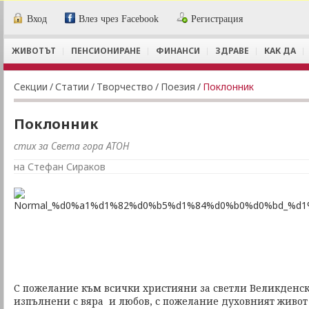
Вход
Влез чрез Facebook
Регистрация
ЖИВОТЪТ
ПЕНСИОНИРАНЕ
ФИНАНСИ
ЗДРАВЕ
КАК ДА
Секции
/
Статии
/
Творчество
/
Поезия
/
Поклонник
Поклонник
стих за Света гора АТОН
на Стефан Сираков
С пожелание към всички християни за светли Великденск
изпълнени с вяра и любов, с пожелание духовният живот