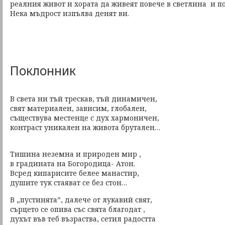
реалния живот и хората да живеят повече в светлина и п
Нека мъдрост изпълва денят ви.
Поклонник
В света ни тъй трескав, тъй динамичен,
свят материален, зависим, глобален,
съществува местенце с дух хармоничен,
контраст уникален на живота брутален…
Тишина неземна и природен мир ,
в градината на Богородица- Атон.
Всред кипарисите белее манастир,
душите тук стаяват се без стон…
В „пустинята”, далече от лукавий свят,
сърцето се опива със свята благодат ,
духът във теб възраства, сетил радостта