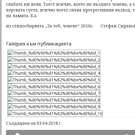
слабата ни воля. Тоест всичко, което не въздига човека, а 
хорската суета, всичко което спъва прогресивния възход, т
на ламята. Б.а.
из стихосбирката „За теб, човеко“ 2016г. Стефан Сирако
Галерия към публикацията
Създадена на 03.04.2018 г.