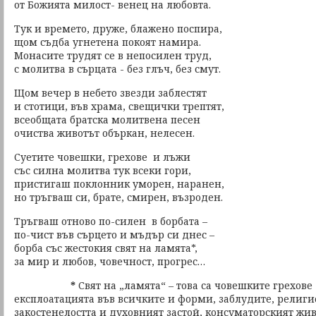
от Божията милост- венец на любовта.
Тук и времето, друже, блажено поспира,
щом съдба угнетена покоят намира.
Монасите трудят се в непосилен труд,
с молитва в сърцата - без глъч, без смут.
Щом вечер в небето звезди заблестят
и стотици, във храма, свещички трептят,
всеобщата братска молитвена песен
очиства животът объркан, нелесен.
Суетите човешки, грехове и лъжи
със силна молитва тук всеки гори,
пристигаш поклонник уморен, наранен,
но тръгваш си, брате, смирен, възроден.
Тръгваш отново по-силен в борбата –
по-чист във сърцето и мъдър си днес –
борба със жестокия свят на ламята*,
за мир и любов, човечност, прогрес…
*
Свят на „ламята“ – това са човешките грехове
експлоатацията във всичките и форми, заблудите, религ
закостенелостта и духовният застой, консуматорският жи