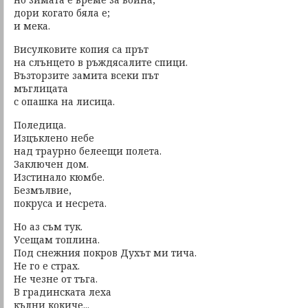
дори когато бяла е;
и мека.
Висулковите копия са прът
на слънцето в ръждясалите спици.
Възторзите замита всеки път
мъглицата
с опашка на лисица.
Поледица.
Изцъклено небе
над траурно белеещи полета.
Заключен дом.
Изстинало кюмбе.
Безмълвие,
покруса и несрета.
Но аз съм тук.
Усещам топлина.
Под снежния покров Духът ми тича.
Не го е страх.
Не чезне от тъга.
В градинската леха
кълни кокиче...