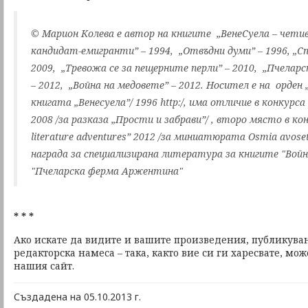
© Марион Колева е автор на книгите „ВенеСуела – чети
кандидат-емигранти” – 1994, „Отвъдни думи” – 1996, „С
2009, „Тревожа се за пещерните перли” – 2010, „Пчела
– 2012, „Война на медовете” – 2012. Носител е на орден „
книгата „Венесуела”/ 1996 http:/, има отличие в конкурс
2008 /за разказа „Прости и забрави”/ , второ място в кон
literature adventures” 2012 /за миниатюрата Osmia avose
награда за специализирана литература за книгите "Войн
"Пчеларска ферма Аржентина"
* * *
Ако искате да видите и вашите произведения, публикуван
редакторска намеса – така, както вие си ги харесвате, мо
нашия сайт.
Създадена на 05.10.2013 г.