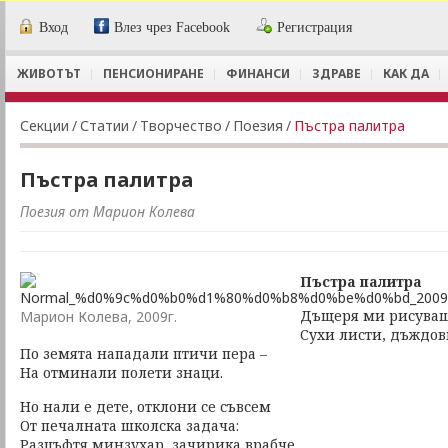
Вход
Влез чрез Facebook
Регистрация
ЖИВОТЪТ
ПЕНСИОНИРАНЕ
ФИНАНСИ
ЗДРАВЕ
КАК ДА
Секции
/
Статии
/
Творчество
/
Поезия
/
Пъстра палитра
Пъстра палитра
Поезия от Марион Колева
Пъстра палитра
Дъщеря ми рисуваше
Марион Колева, 2009г.
Сухи листи, дъждов
По земята нападали птичи пера –
На отминали полети знаци.
Но нали е дете, отклони се съвсем
От печалната школска задача:
Разцъфтя минзухар, зачирика врабче,