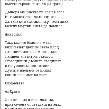
Вместо гарван от листа да грачи.
Дъщеря ми рисуваше есен в гора
И се молех това да не спира;
Да запази магичния чар – живинка
Между мъртви листа да намира.
Анагогия
Там, където бялото е мъка
вишневият цвят не става плод.
Слънцето изгрява многоръко
с хищен апетит на октопод.
Стогодишни дъбчета въздишат
в траурносаксиен тоалет.
Думите наопаки се пишат.
Ронин не е име на поет.
Спиралата
на Криси
Очи отворих в тази долина,
привлечена от светлата пътека,
но зимата е време за война,