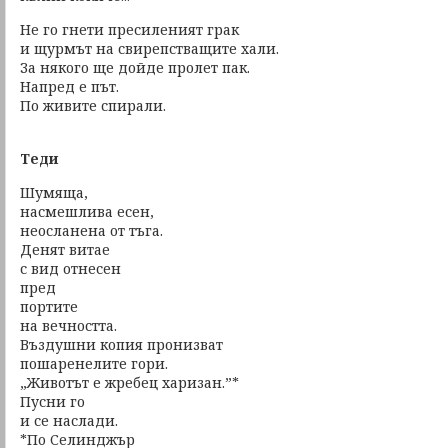
Не го гнети пресиленият грак
и щурмът на свирепстващите хали.
За някого ще дойде пролет пак.
Напред е път.
По живите спирали.
Теди
Шумяща,
насмешлива есен,
неосланена от тъга.
Денят витае
с вид отнесен
пред
портите
на вечността.
Въздушни копия пронизват
пошаренелите гори.
„Животът е жребец харизан.”*
Пусни го
и се наслади.
*По Селинджър