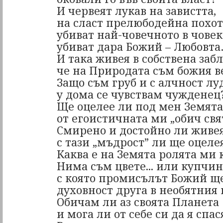
И червеят лукав на завистта,
на сласт прелюбодейна похот
убиват най-човечното в човек
убиват дара Божий – Любовт
И така живея в собствена забл
че на Природата съм божия 
Защо съм груб и с алчност лу
у дома се чувствам чужденец
Ще оцелее ли под мен Земята
от егоистичната ми „обич свя
Смирено и достойно ли живея
с тази „мъдрост” ли ще оцеле
Каква е на Земята ролята ми 
Нима съм цвете... или купчин
с която промисълът Божий щ
духовност друга в необятния
Обичам ли аз своята Планета
и мога ли от себе си да я спас