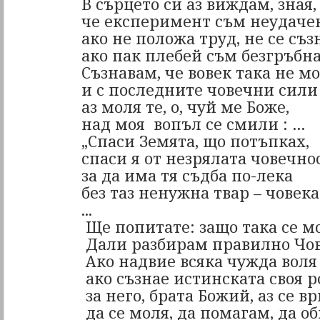
В сърцето си аз виждам, зная,
че експеримент съм неудаче
ако не положа труд, не се съз
ако пак плебей съм безгръб
Съзнавам, че вовек така не м
и с последните човечни сили
аз моля те, о, чуй ме Боже,
над моя
вопъл се смили : …
„Спаси Земята, що потъпках,
спаси я от незрялата човечнос
за да има тя съдба по-лека
без таз ненужна твар – човек
...
Ще попитате: защо така се м
Дали
разбирам правилно Чо
Ако надвие всяка чужда воля 
ако съзнае истинската своя ро
за него, брата Божий, аз се в
да се моля, да помагам, да 