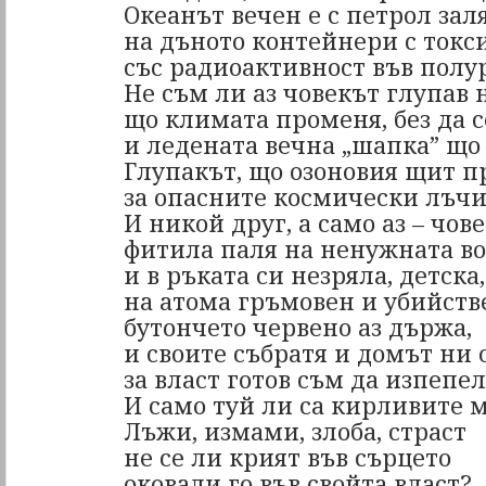
Океанът вечен е с петрол заля
на дъното контейнери с токс
със радиоактивност във пол
Не съм ли аз човекът глупав 
що климата променя, без да с
и ледената вечна „шапка” що
Глупакът, що озоновия щит п
за опасните космически лъчи
И никой друг, а само аз – чове
фитила паля на ненужната в
и в ръката си незряла, детска,
на атома гръмовен и убийств
бутончето червено аз държа,
и своите събратя и домът ни 
за власт готов съм да изпепе
И само туй ли са кирливите 
Лъжи, измами, злоба, страст
не се ли крият във сърцето
оковали го във свойта власт?