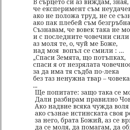
В сърцето си аз виждам, зная,
че експеримент съм неудаче
ако не положа труд, не се съз
ако пак плебей съм безгръб
Съзнавам, че вовек така не м
и с последните човечни сили
аз моля те, о, чуй ме Боже,
над моя
вопъл се смили : …
„Спаси Земята, що потъпках,
спаси я от незрялата човечнос
за да има тя съдба по-лека
без таз ненужна твар – човек
...
Ще попитате: защо така се м
Дали
разбирам правилно Чо
Ако надвие всяка чужда воля 
ако съзнае истинската своя ро
за него, брата Божий, аз се в
да се моля, да помагам, да 