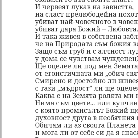
И червеят лукав на завистта,
на сласт прелюбодейна похот
убиват най-човечното в човек
убиват дара Божий – Любовт
И така живея в собствена забл
че на Природата съм божия 
Защо съм груб и с алчност лу
у дома се чувствам чужденец
Ще оцелее ли под мен Земята
от егоистичната ми „обич свя
Смирено и достойно ли живея
с тази „мъдрост” ли ще оцеле
Каква е на Земята ролята ми 
Нима съм цвете... или купчин
с която промисълът Божий щ
духовност друга в необятния
Обичам ли аз своята Планета
и мога ли от себе си да я спас