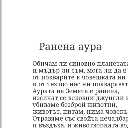
Ранена аура
Обичам ли синовно планетат
и мъдър ли съм, мога ли да я
от покварите в човешката ни
и от тез що нас ни покварява
Аурата на Земята е ранена,
изсичат се вековни джунгли и
убиваме безброй животни,
животът, питам, нима човекъ
Отравяме със свойта печалба
и въздъха, и животворната в