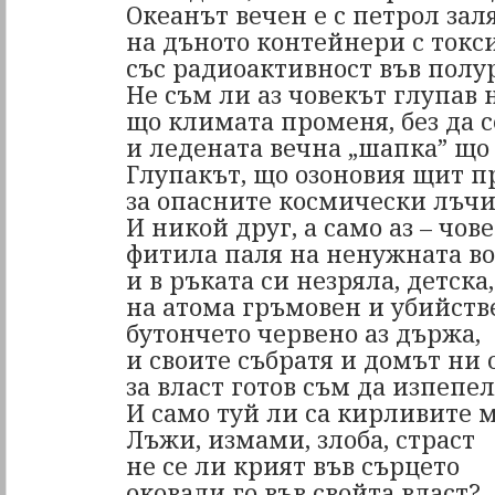
Океанът вечен е с петрол заля
на дъното контейнери с токс
със радиоактивност във пол
Не съм ли аз човекът глупав 
що климата променя, без да с
и ледената вечна „шапка” що
Глупакът, що озоновия щит п
за опасните космически лъчи
И никой друг, а само аз – чове
фитила паля на ненужната в
и в ръката си незряла, детска,
на атома гръмовен и убийств
бутончето червено аз държа,
и своите събратя и домът ни 
за власт готов съм да изпепе
И само туй ли са кирливите 
Лъжи, измами, злоба, страст
не се ли крият във сърцето
оковали го във свойта власт?