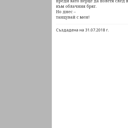
преди като перце да полетя след 
към облачния бряг.
Но днес –
танцувай с мен!
Създадена на 31.07.2018 г.