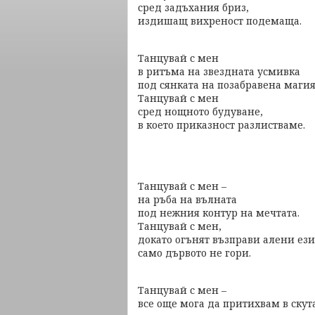
сред задъхания бриз,
издишащ вихреност подемаща.
Танцувай с мен
в ритъма на звездната усмивка
под сянката на позабравена магия
Танцувай с мен
сред нощното будуване,
в което приказност разлистваме.
Танцувай с мен –
на ръба на вълната
под нежния контур на мечтата.
Танцувай с мен,
докато огънят възправи алени ези
само дървото не гори.
Танцувай с мен –
все още мога да притихвам в скута