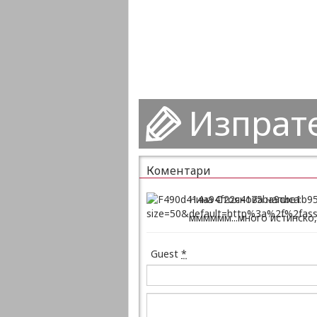
Изпрат
Коментари
Нина Стоянова написа:
мммммм...много истинско
Guest
*