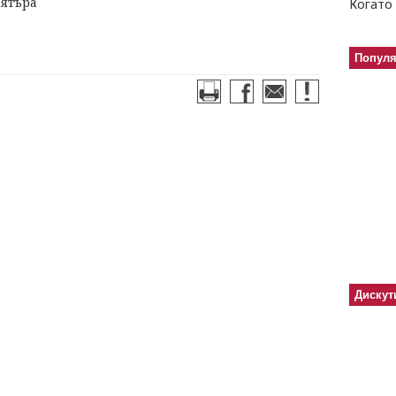
вятъра
Когато 
Попул
Дискут