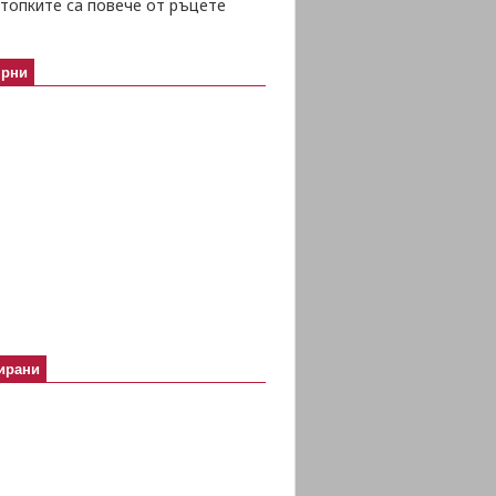
топките са повече от ръцете
ярни
ирани