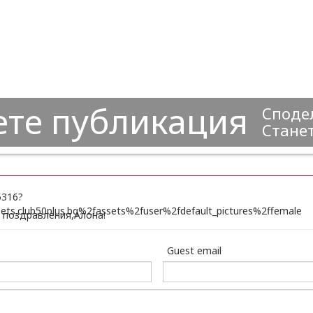
ете публикация
Сподел
Станет
, поздравления,Алона!
Guest email