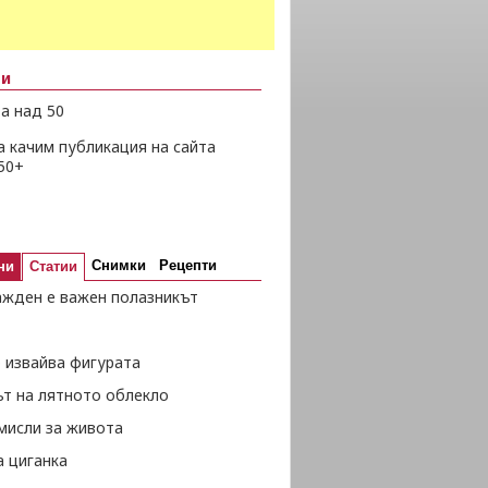
ни
а над 50
а качим публикация на сайта
50+
Снимки
Рецепти
ни
Статии
ажден е важен полазникът
 извайва фигурата
ът на лятното облекло
мисли за живота
а циганка