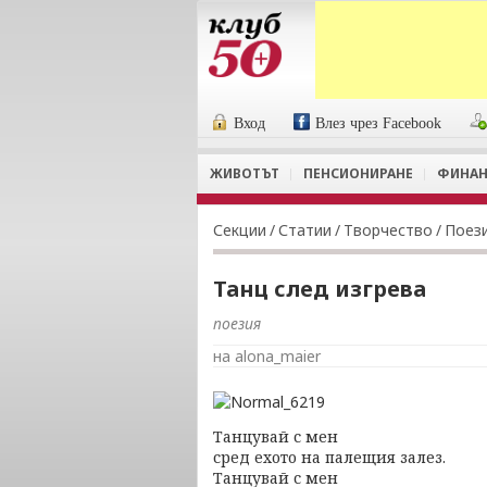
Вход
Влез чрез Facebook
ЖИВОТЪТ
ПЕНСИОНИРАНЕ
ФИНАН
Секции
/
Статии
/
Творчество
/
Поез
Танц след изгрева
поезия
на alona_maier
Танцувай с мен
сред ехото на палещия залез.
Танцувай с мен