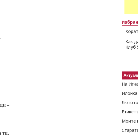
Избра
Хорат
.
Как д
Клуб 
Актуал
На Игн
Илонка
Лютото
ци –
Етикет
Моите 
Старат
 ти,