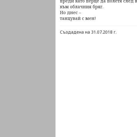
преди като перце да полетя след 
към облачния бряг.
Но днес –
танцувай с мен!
Създадена на 31.07.2018 г.