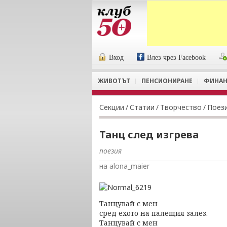
Вход
Влез чрез Facebook
ЖИВОТЪТ
ПЕНСИОНИРАНЕ
ФИНАН
Секции
/
Статии
/
Творчество
/
Поез
Танц след изгрева
поезия
на alona_maier
Танцувай с мен
сред ехото на палещия залез.
Танцувай с мен