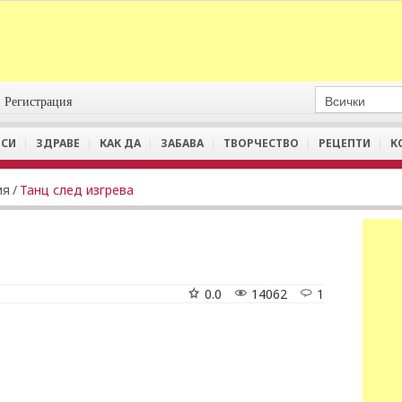
Регистрация
СИ
ЗДРАВЕ
КАК ДА
ЗАБАВА
ТВОРЧЕСТВО
РЕЦЕПТИ
К
ия
/
Танц след изгрева
0.0
14062
1