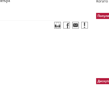
вятъра
Когато 
Попул
Дискут