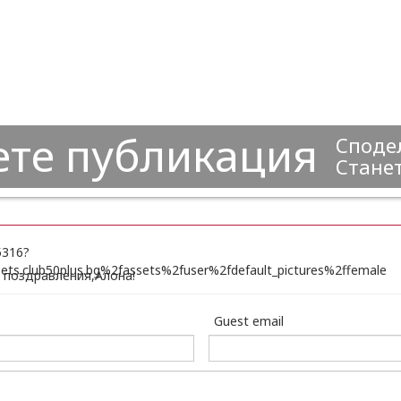
ете публикация
Сподел
Станет
, поздравления,Алона!
Guest email