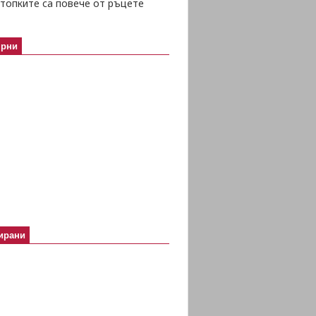
топките са повече от ръцете
ярни
ирани