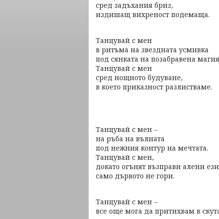
сред задъхания бриз,
издишащ вихреност подемаща.
Танцувай с мен
в ритъма на звездната усмивка
под сянката на позабравена магия
Танцувай с мен
сред нощното будуване,
в което приказност разлистваме.
Танцувай с мен –
на ръба на вълната
под нежния контур на мечтата.
Танцувай с мен,
докато огънят възправи алени ези
само дървото не гори.
Танцувай с мен –
все още мога да притихвам в скута