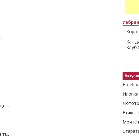
Избра
Хорат
.
Как д
Клуб 
Актуал
На Игн
Илонка
Лютото
ци –
Етикет
Моите 
Старат
 ти,