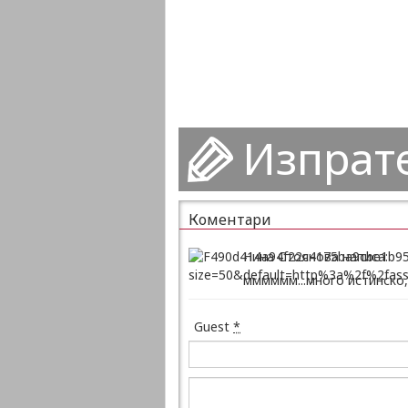
Изпрат
Коментари
Нина Стоянова написа:
мммммм...много истинско
Guest
*