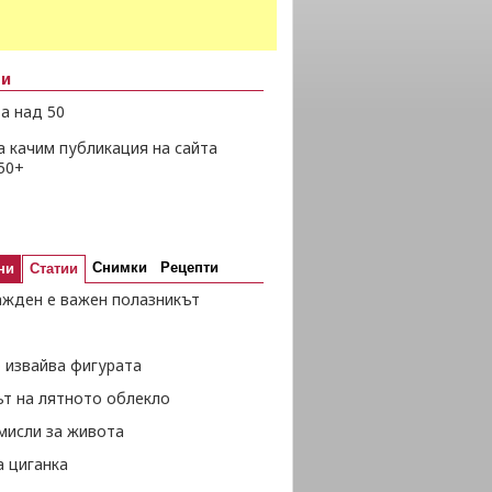
ни
а над 50
а качим публикация на сайта
50+
Снимки
Рецепти
ни
Статии
ажден е важен полазникът
 извайва фигурата
ът на лятното облекло
мисли за живота
а циганка