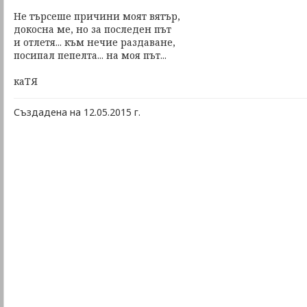
Не търсеше причини моят вятър,
докосна ме, но за последен път
и отлетя... към нечие раздаване,
посипал пепелта... на моя път...
каТЯ
Създадена на 12.05.2015 г.