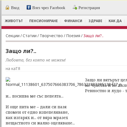
Вход
Влез чрез Facebook
Регистрация
ЖИВОТЪТ
ПЕНСИОНИРАНЕ
ФИНАНСИ
ЗДРАВЕ
КАК ДА
Секции
/
Статии
/
Творчество
/
Поезия
/
Защо ли?..
Защо ли?..
Любовта, без която не можем!
на каТЯ
Защо ли вятърът це
не чувства и не паз
Ревностно и лудо - 
и... посипва ме със пепелта...
И още пита ме – дали си пазя
спомен от едно изпепеляване,
как изгарях и... от вяра мразех
нещастното си жалко оцеляване...