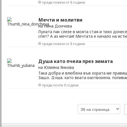
преди повече от 8 години
Бог, тъй както във приют за луди – не арест
мачка пеперуди със всеки ненаписан ред, тъй 
Мечти и молитви
на Нина Дончева
Луната пак слезе в моята стая и тихо донесе
спят? А аз мечтая! Мечтата е начало на исти
вечер южният вятър погали косите ми с нежн
преди повече от 8 години
при мен е и луната не искам да сънувам, не 
слезе в моята стая и мракът уплашен ...
Душа като пчела през зимата
на Юлияна Янкова
Така добра и влюбена във хората ме правиш
Защо, Душа, като врата разтворена, попива
незрима? И като в храм, молитвено изтръпн
преди почти 9 години
ласки зажадняла. Но днес не си ни черна, ни
отвън и теб направи бяла. Душата ми ...