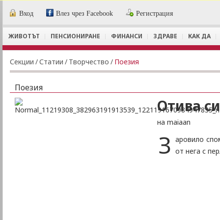
Вход
Влез чрез Facebook
Регистрация
ЖИВОТЪТ
ПЕНСИОНИРАНЕ
ФИНАНСИ
ЗДРАВЕ
КАК ДА
Секции
/
Статии
/
Творчество
/
Поезия
Поезия
Отива си
на maiaan
З
аровило спо
от нега с пе