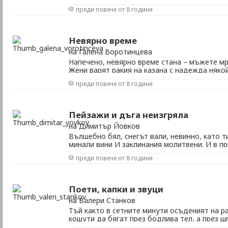
бели коне и отвеяно с вятъра, дето в небет
преди повече от 8 години
дето знам, е замесен от друго тесто. Той е
нощем безмълвно. Малко зрънце любов във 
Невярно време
на Галена Воротинцева
Напечено, невярно време стана – мъжете мр
Жени варят ракия на казана с надежда няко
сам Господ или втори ранг светия едно око 
преди повече от 8 години
църкви, синагоги и джамии, през времето, н
дойде и да седне на софрата , където всъщн
Пейзажи и дъга неизгряла
на Димитър Йовков
Вълшебно бял, снегът вали, невинно, като т
минали вини И заклинания молитвени. И в п
ражда снежнобяла истина, във храма светъ
преди повече от 8 години
ми пречистена. Снежинка с приказни крила в
връща, и гребвам с шепа от снега, че утре ням
Поети, капки и звуци
на Валери Станков
Тъй както в сетните минути осъденият на р
кошути да бягат през бодлива тел, а през 
гледа надзирател строг и няма никаква над