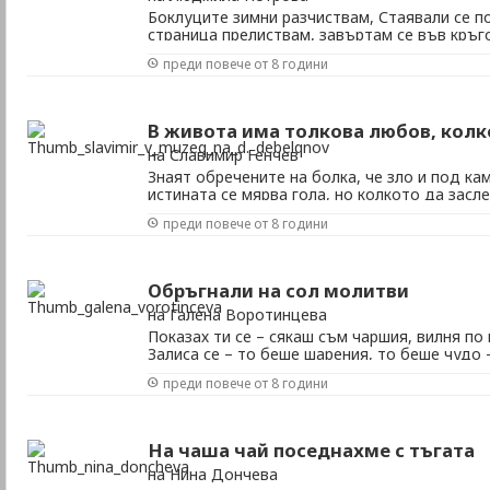
Боклуците зимни разчиствам, Стаявали се по
страница прелиствам, завъртам се във кръг
такава смет? Прилежно в торби я събирам. 
преди повече от 8 години
късмет – пролетната свежест провокирам. С
блести. Стопи тревогите познати. Луди мисли
В живота има толкова любов, колк
на Славимир Генчев
Знаят обречените на болка, че зло и под кам
истината се мярва гола, но колкото да засле
риза в съдбоносния миг? Понякога е въпрос 
преди повече от 8 години
инстинкт. В поговорките има главно утехи 
Където посрещат по дрехите, там често изпр
Обръгнали на сол молитви
на Галена Воротинцева
Показах ти се – сякаш съм чаршия, вилня по
Залиса се – то беше шарения, то беше чудо –
Разголих се до кост в невярно време, трепе
преди повече от 8 години
свраче. Ти ходеше и гледаше по мене, поспр
прекрачи. Отворих се – сергия до сергия, и све
На чаша чай поседнахме с тъгата
на Нина Дончева