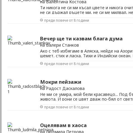
на Валентина Костова
Ти никога не си ми късал цвете и никога очи
не си държал ръцете ми, не си ме милвал, не
никога при мен не си се връщал, не си се вг
преди повече от 8 години
единствено в мечти си ме прегръщал, и сам 
звездите. Ти погледа ми никога не срещна, вк
Вечер ще ти казвам блага дума
на Валери Станков
Ако с теб избягаме в Аляска, нейде на Азори
шемет, стих и ласка, Тихи и Индийски океан.
хубавице, месечко и слънце в дълъг ден. И 
преди повече от 8 години
на Жената, тръгнала със мен. Да те любя ти
рибка, литнала над вир, Бог и дявол, мъж, ...
Мокри пейзажи
на Радост Даскалова
Не ми се умира, мой бели красавецо... Под б
живота. И рони се цвят дваж по-бял от све
от прегръдка с гарота. Не сварих подковите
преди повече от 8 години
до сребърно по калдъръма, вратата навън д
собствени грешки крака да препъна. Не ми се 
Оцелявам в хаоса
на Людмила Петрова