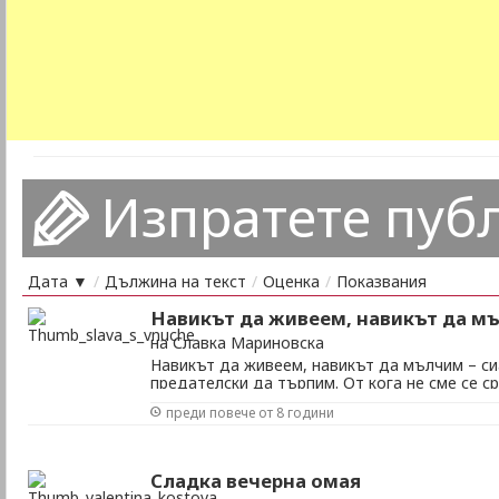
Изпратете пуб
Дата ▼
/
Дължина на текст
/
Оценка
/
Показвания
Навикът да живеем, навикът да м
на Славка Мариновска
Навикът да живеем, навикът да мълчим – с
предателски да търпим. От кога не сме се с
лета? След залезите горещи – епоха на самот
преди повече от 8 години
ежедневие, в двузначната ни игра – вместо 
ези – тура. В двойнствени аритметики, спъва 
Сладка вечерна омая