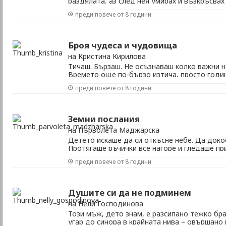
раздялата, аз след нея умирах и възкръсвах
очакване цялата... Чаках ти да пристигнеш к
преди повече от 8 години
да ме грабнеш и с мен да препускаш по нет
некръстени улици, да преливаш от страст и от
Броя чудеса и чудовища
на Кристина Кирилова
Тичаш. Бързаш. Не осъзнаваш колко важни 
Времето още по-бързо изтича, просто годин
Бързаш. Не осъзнаваш – най-важното разпил
преди повече от 8 години
– дали неуловимото, или тези пари, влудил
пак – моите вечни душмани. Които сама си отх
Земни послания
на Първолета Маджарска
Детето искаше да си откъсне небе. Да доко
Протягаше ръчички все нагоре и гледаше пр
такива умоляващи очи. Една жена – добра и
преди повече от 8 години
наблизичко минаваше, го вдигна с едрите си
разцъфна в слънчева усмивка. Откъсна си лис
Душите си да не подминем
на Нели Господинова
Този мъж, дето знам, е разсипано тежко бра
угар до синора в крайната нива – овършано 