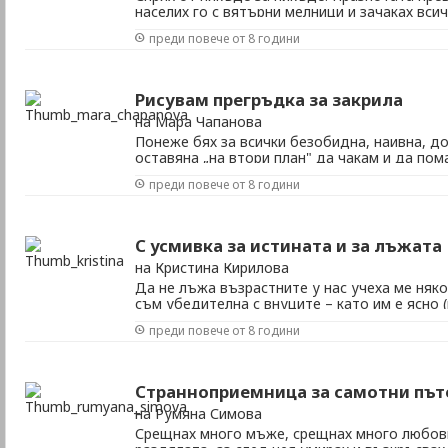
населих го с вятърни мелници и зачаках вси
Безпътицата, друг да я носи; на мен оставе
преди повече от 8 години
Целите – друг да постига; пътеки ръбати, ус
с мен да ...
Рисувам прегръдка за закрила
на Мара Чапанова
Понеже бях за всички безобидна, наивна, д
оставяна „на втори план" да чакам и
стане пръв. Амбициите мои във живо
преди повече от 8 години
помисли добри, не бяха никак модни 
„бурни, героични дни". Сега се ...
С усмивка за истината и за лъжата
на Кристина Кирилова
Да не лъжа възрастните у нас учеха ме няко
съм убедителна с внуците – като им е ясно (
съм аз. Били на лъжата къси краката. Ала я
преди повече от 8 години
който лъга по-далече му стигнаха амбициит
лъжата не е глас в пустиня – ...
Странноприемница за самотни път
на Румяна Симова
Срещнах много мъже, срещнах много любови.