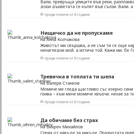
Вали, превръща улиците във реки, разплак
дори дърветата се къпят във сълзи. Вали, а 
средата на дъжда почти, застинали очи в о
преди повече от 8 години
съдби. Вали, и облакът над нас гърми, дъж
ние с теб не чуваме, уви! Защото вече сме сам
Нищичко да не пропускаме
на Анна Колчакова
Животът ми свършва, а не съм ти се още на
ненагледни мой, а изтича той. Кажи ми, бе 
е – да не сме вечни, когато обичаме? Непре
преди повече от 8 години
искам уюта ти, ненаситна съм, ненагледни м
Наближава самотно космическо лутане. Нека 
Тревичка в топлата ти шепа
на Валери Станков
Момиче ме гледа щастливо със езерно сини 
грива – към мене момиче хвърчи, нехае за т
мое небе – посочва ме то с показалец – в н
преди повече от 8 години
земята под мене ли пари – или се въззех в не
пожари – отново си чувам гласа – аз пея – за 
Да обичаме без страх
на Вихрен Михайлов
Спрях от някъде за никъде. Празнотата пре