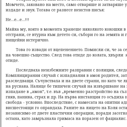
Момчето, заковано на место, само отваряше и затваряше у
издаде и звук. Тогава се разнесе неистов писък:
Не…е…е…!!!
Майка му, която в момента хранеше няколкото кокошки в
отстрани, се втурна към детето си, събори го на земята и г
пищейки истерично.
Това го извади от вцепенението. Помисли си, че за се
на човешко същество. След това отиде до колата, хвърли 
отиде.
Последваха неизбежните разправии с полиция, следст
Комплицирания случай с изпадналия в амок родител, за
разследващи. Съчувстваха и на двете страни, но като че 
на руснака. Налице бе типичен случай на извършване на
изпадане в „амок”, т.е. във „временно разстройство на с
гняв, паника, страх и др. На първа инстанция го осъдиха
свобода - условно. Впоследствие, с намесата на опитни ад
висшестоящи го оправдаха. Раните на лицето на Коля ост
независимо от двете пластични операции, поради засегн
остана, като замръзнала гримаса на поразен от фациалис.