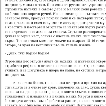
за пола, личността, характера и дори здравословното съ
индивид, минал оттам. При една от рутинните утринни р
стръмната пътечка в самото дере и малкия Коля ровеше 
по бетонното корито ручей. Изневиделица по пътеката къ
овчарско куче, профуча покрай Коля и се нахвърли върху
го за гръкляна и след секунди се дочу предсмъртното му
в храстите и настървен от кръвта се нахвърли върху разт
го на тревата и го захапа за главата. Стръвно разтворенат
цялата и горна част, обвита с плетена шапка, тип скиорск
върха. Точно в този момент, момче на възраст 15-16 год
отгоре, от края на бетонния ръб на канала извика:
- Джек, тук! Бързо! Бързо!
Огромния пес отпусна яката си захапка, и дъвчейки окърв
отработен рефлекс я отнесе на стопанина си. Отдалечиха
улицата и се шмугнаха в двора на къща, на стотина метра
инцидента.
Коля стана бавно, треперейки от страх и прилив на 
стичащата се в очите му кръв, плачейки на глас, хукна къ
живееха на две преки от двора, в който хлътна юношата с 
уплашената и изпаднала в паника майка Маруся извика съ
болницата детето. Там обработиха раните, някои от коит
главата му с бинтове, като арабски шейх. Ваксинираха го с