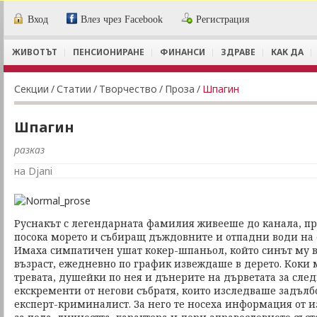
Вход
Влез чрез Facebook
Регистрация
ЖИВОТЪТ
ПЕНСИОНИРАНЕ
ФИНАНСИ
ЗДРАВЕ
КАК ДА
Секции
/
Статии
/
Творчество
/
Проза
/
Шпагин
Шпагин
разказ
на Djani
Руснакът с легендарната фамилия живееше до канала, пр
посока морето и събиращ дъждовните и отпадни води на
Имаха симпатичен ушат кокер-шпаньол, който синът му 
възраст, ежедневно по график извеждаше в дерето. Коки 
тревата, душейки по нея и дънерите на дърветата за след
екскременти от негови събратя, които изследваше задълб
експерт-криминалист. За него те носеха информация от 