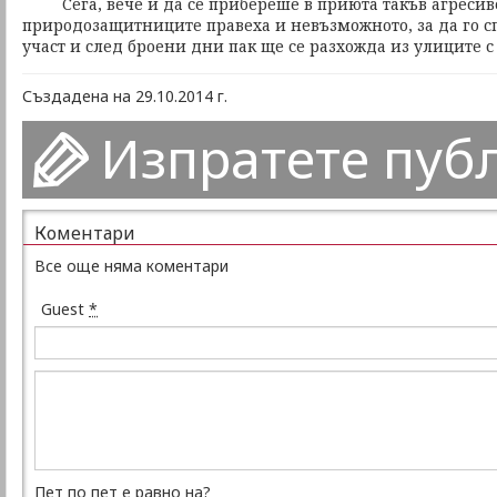
Сега, вече и да се прибереше в приюта такъв агресив
природозащитниците правеха и невъзможното, за да го сп
участ и след броени дни пак ще се разхожда из улиците с
Създадена на 29.10.2014 г.
Изпратете пуб
Коментари
Все още няма коментари
Guest
*
Пет по пет е равно на?