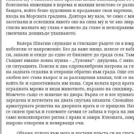
болезнена инжекция в корема и малкия неистово се разп
бащата, който беше художник и продаваше свои картини,
входа на Морската градина. Доктора му каза, че само с м
засегнали и ослепили лявото око на сина му и че ако звя
стиска малката му глава е можело да стане и непоправим
смекчила донякъде ухапването.
Валера Шпагин слушаше и стискаше ръцете си в юмрук
побелели от напрежение. Без да каже нищо, излезе от каб
си, запали и отиде до едно от близките до града села. Та
Същият имаше ловна пушка – „Туловка”- двуцевка. С няко
си ситуацията. Поиска и два едрокалибрени патрона за г
на задната седалка и отпраши обратно към града. Още отн
злобен пес става въпрос и за разгащения хлапак, той се н
който бе и едноетажната им къща. Спря колата пред врат
оградната мрежа и видя животното, вързано на синджир,
Момчето също се шляеше из двора. Върна се и взе пушкат
заредена и петлетата на двата спусъка опънати. Спокойно
арматурната решетка на дворната врата и се прицели. Нат
се силен трясък и големите сачми се забиха в торса на зв
само неколкократно ритна с крака и замря. Юношата, зам
широко отворени и невярващи очи.
Обърна дулото към него и постави пръста си на спусък