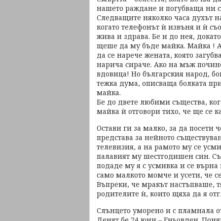
нашето раждане и погубваща ни с
Следващите няколко часа духът на
когато телефонът ѝ извъня и ѝ съ
жива и здрава. Бе и до нея, докато
щеше да му бъде майка. Майка ! А
да се нарече жената, която загубва
нарича сираче. Ако на мъж почине
вдовица! Но българския народ, бо
тежка дума, описваща болката при 
майка.
Бе до двете любими същества, кога
майка ѝ отговори тихо, че ще се к
Остави ги за малко, за да посети 
представа за нейното съществуван
телевизия, а на рамото му се ус
палавият му шестгодишен син. Съп
подаде му я с усмивка и се върна 
само малкото момче и усети, че се
Въпреки, че мракът настъпваше, т
родителите ѝ, които щяха да я отг
Слънцето уморено и с пламнала от
Денят бе 24 юни – Еньовден. Поня