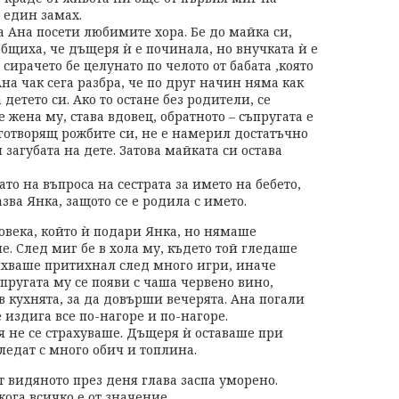
 един замах.
 Ана посети любимите хора. Бе до майка си,
общиха, че дъщеря ѝ е починала, но внучката ѝ е
 сирачето бе целунато по челото от бабата ,която
на чак сега разбра, че по друг начин няма как
 детето си. Ако то остане без родители, се
 жена му, става вдовец, обратното – съпругата е
готворящ рожбите си, не е намерил достатъчно
загубата на дете. Затова майката си остава
то на въпроса на сестрата за името на бебето,
азва Янка, защото се е родила с името.
човека, който ѝ подари Янка, но нямаше
е. След миг бе в хола му, където той гледаше
михваше притихнал след много игри, иначе
ругата му се появи с чаша червено вино,
в кухнята, за да довърши вечерята. Ана погали
 издига все по-нагоре и по-нагоре.
я не се страхуваше. Дъщеря ѝ оставаше при
ледат с много обич и топлина.
 видяното през деня глава заспа уморено.
кога всичко е от значение.