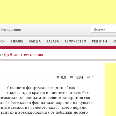
Регистрация
СИ
ЗДРАВЕ
КАК ДА
ЗАБАВА
ТВОРЧЕСТВО
РЕЦЕПТИ
К
а
/
Да бъде Твоята воля
0.0
4334
4
Слънцето флиртуваше с един облак
(навъсен, но красив и пленителен като бял
високо как горещината мореше милиардния свят
яло бе безмълвен фон на тази пародия на чувства.
ните свалки на огненото кълбо, което поради
 всичко и всеки,посмял да се доближи до него.