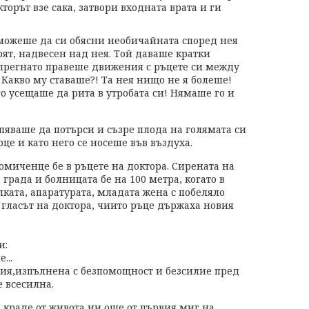
торът взе сака, затвори входната врата и ги
можеше да си обясни необичайната според нея
арят, надвесен над нея. Той даваше кратки
апрегнато правеше движения с ръцете си между
 Какво му ставаше?! Та нея нищо не я болеше!
 го усещаше да рита в утробата си! Нямаше го и
пяваше да потърси и съзре плода на голямата си
рце и като него се носеше във въздуха.
момиченце бе в ръцете на доктора. Сирената на
града и болницата бе на 100 метра, когато в
ката, апаратурата, младата жена с побеляло
 гласът на доктора, чиито ръце държаха новия
и:
...
тация,изпълнена с безпомощност и безсилие пред
е всесилна.
а краде от живота ни още от първия миг на