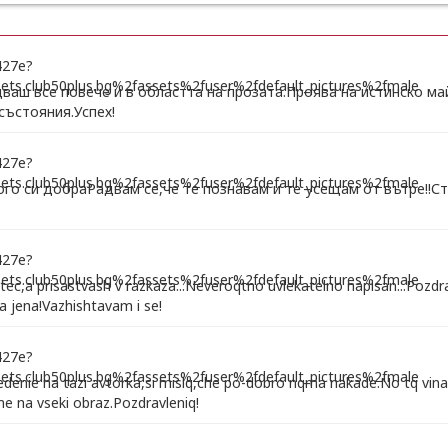
ваш все повече и в областта на прозата.Проява на истинско ма
състояния.Успех!
го си добраРадвам се,че те познавам и те усещам от вътре!!Ст
ec,a prisastvash v razkaza...Neveroqtno uvlekatelno napisan...Pozdrav
iva jena!Vazhishtavam i se!
edenie na tazi avtorka,si mislq,che po-dobro nqma nakade.No tq vina
e na vseki obraz.Pozdravleniq!