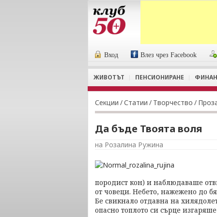
Вход
Влез чрез Facebook
ЖИВОТЪТ
ПЕНСИОНИРАНЕ
ФИНАН
Секции
/
Статии
/
Творчество
/
Проз
Да бъде Твоята воля
на Розалина Ружина
породист кон) и наблюдаваше от
от човеци. Небето, нажежено до б
Бе свикнало отдавна на хилядолет
опасно топлото си сърце изгаряше