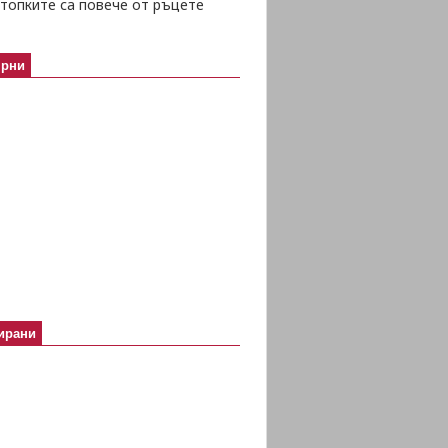
топките са повече от ръцете
ярни
ирани