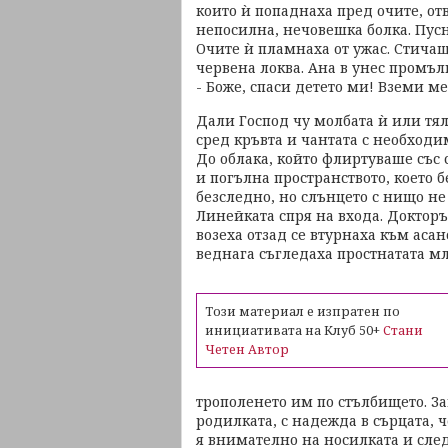
които ѝ попаднаха пред очите, от
непосилна, нечовешка болка. Пусн
Очите ѝ пламнаха от ужас. Стичащ
червена локва. Ана в унес промълв
- Боже, спаси детето ми! Вземи мен
Дали Господ чу молбата ѝ или тяло
сред кръвта и чантата с необход
До облака, който флиртуваше със с
и погълна пространството, което 
безследно, но слънцето с нищо не
Линейката спря на входа. Докторъ
возеха отзад се втурнаха към асан
веднага съгледаха простнатата мл
Този материал е изпратен по
инициативата на Клуб 50+
Стани
Четен Автор
трополенето им по стълбището. За
родилката, с надежда в сърцата, ч
я внимателно на носилката и след