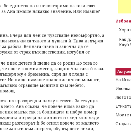
че бе единствено и неповторимо на този свят.
че за Ана имаше някакво значение. Или имаше?
Избра
Хорат
ина. Вчера цял ден се чувстваше некомфортно, а
Как д
лки измъчваха тялото и душата ѝ. Едва издържа
Клуб 
 за работа. Веднага стана и започна да се
зумял от страх пътешественик, изгубил от
 че днес детето ѝ щеше да се роди! Но това го
че още е в осмия месец, защото Ана така ѝ каза.
Актуал
 дъщеря му е бременна, спря да я гледа с
ите. Но нищо нямаше значение в този момент,
На Игн
езмълвно отравяше молитви към небето,
Илонка
 помощ.
Лютото
то на прозореца и нахлу в стаята. За секунда
Етикет
в него. Ана осъзна, че повече няма какво да
отвения малък сак за болницата и набра номер
Моите 
ежурната отсреща на линията и след като даде
сякаш разговорът ѝ бе отнел повече от малкото
Старат
но се запъти към антрето, обу първите чехли,