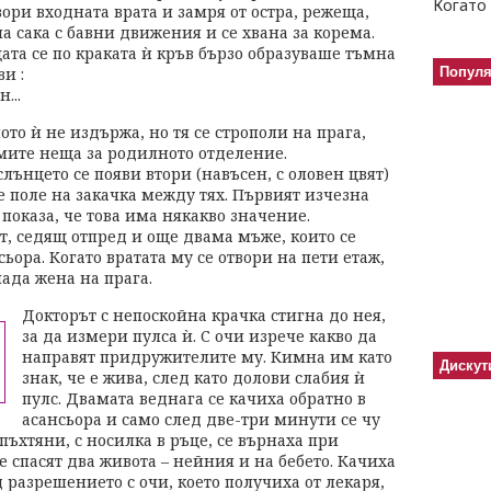
Когато 
вори входната врата и замря от остра, режеща,
а сака с бавни движения и се хвана за корема.
ата се по краката ѝ кръв бързо образуваше тъмна
и :
Попул
...
то ѝ не издържа, но тя се строполи на прага,
имите неща за родилното отделение.
лънцето се появи втори (навъсен, с оловен цвят)
бе поле на закачка между тях. Първият изчезна
 показа, че това има някакво значение.
т, седящ отпред и още двама мъже, които се
сьора. Когато вратата му се отвори на пети етаж,
ада жена на прага.
Докторът с непоскойна крачка стигна до нея,
за да измери пулса ѝ. С очи изрече какво да
направят придружителите му. Кимна им като
Дискут
знак, че е жива, след като долови слабия ѝ
пулс. Двамата веднага се качиха обратно в
асансьора и само след две-три минути се чу
пъхтяни, с носилка в ръце, се върнаха при
е спасят два живота – нейния и на бебето. Качиха
 разрешението с очи, което получиха от лекаря,