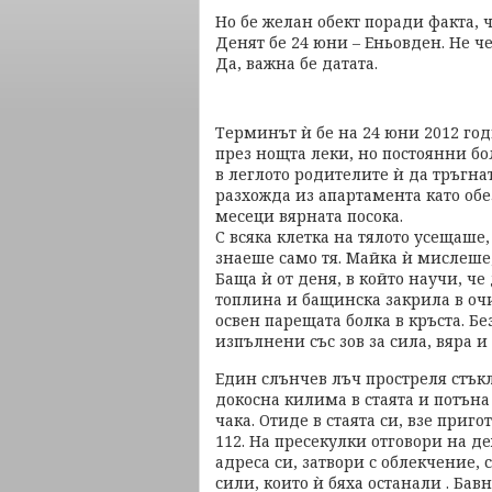
Но бе желан обект поради факта, 
Денят бе 24 юни – Еньовден. Не 
Да, важна бе датата.
Терминът ѝ бе на 24 юни 2012 год
през нощта леки, но постоянни бо
в леглото родителите ѝ да тръгнат
разхожда из апартамента като обе
месеци вярната посока.
С всяка клетка на тялото усещаше,
знаеше само тя. Майка ѝ мислеше, 
Баща ѝ от деня, в който научи, че
топлина и бащинска закрила в оч
освен парещата болка в кръста. Б
изпълнени със зов за сила, вяра и
Един слънчев лъч простреля стъкло
докосна килима в стаята и потъна 
чака. Отиде в стаята си, взе приг
112. На пресекулки отговори на д
адреса си, затвори с облекчение, 
сили, които ѝ бяха останали . Бав