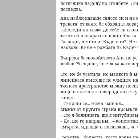
потеглиха надолу по стълбите. Док
последва.
Ана наблюдаваше тялото си и не 
тревога, от която бе обхванат лек
заповеди на мъжа до себе си и н
тялото ѝ и апаратите в линейката.
Господи, детето ѝ! Къде е то?! Не
наоколо. Къде е рожбата ѝ? Къде?!
Въпреки безпокойството Ана не ус
любов. Усещаше, че е лека като пе
Ето, не бе усетила, но малкото ѝ 
линейката кънтеше по улиците на 
тясното пространство между носил
лице и плача на новородено се чу
живот.
- Свърши се... Няма смисъл...
Мъжът от другата страна промълв
- Ето я болницата, ще я интубираме
- Да, ще го направим... – конста
смъртта, идваща и показваща, че 
Смъртта – болестта, която почва д