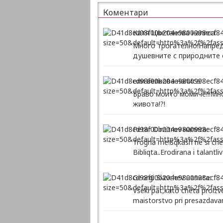
Коментари
Катя Цветанова написа:
Много трогателно!Напред
душевните с природните 
ели велкова написа:
Браво моито момиче!!!Мно
живота!?!
Petar Dimitrov написа:
Trogna me!Sqkash ne si chet
Bibliqta..Erodirana i talantl
Georgi Slavchev написа:
Vseki pat,kato cheta proizv
maistorstvo pri presazdavan