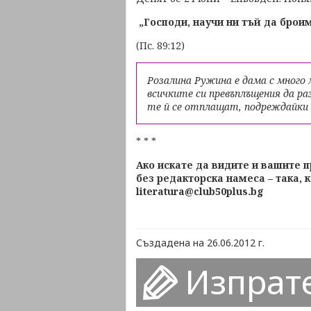
„Господи, научи ни тъй да брои
(Пс. 89:12)
Розалина Ружина е дама с много 
всичките си превъплъщения да ра
те й се отплащат, подреждайки с
* * *
Ако искате да видите и вашите 
без редакторска намеса – така, к
literatura@club50plus.bg
Създадена на 26.06.2012 г.
Изпрат