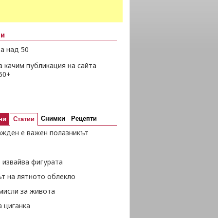
ни
а над 50
а качим публикация на сайта
50+
Снимки
Рецепти
ни
Статии
ажден е важен полазникът
 извайва фигурата
ът на лятното облекло
мисли за живота
а циганка