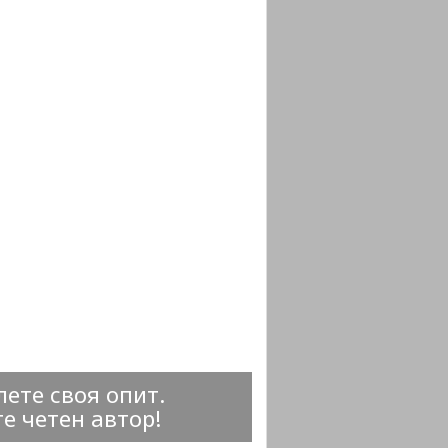
ете своя опит.
е четен автор!