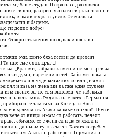
ледът му беше студен. Изправи се, раздвижи
озните си очи, разтри с дясната си ръка челото и
илник, извади водка и уиски. От малката
извади чаши и бадеми.
 Ще ти дойде добре!
койно тя.
та. Отвори стъкления похлупак и постави
 си.
 с тъжни очи, които бяха готови да пролеят
и! Та ние сме една кръв…!
 каза: „Брат ми, забрави за мен и не ме търси за
х тези думи, изречени от теб. Заби ми ножа, а
о навремето продаде магазина по най-долния
моя дял и каза на жена ми да пия една студена
и към твоите. Аз не съм виновен, че забавиха
тът в нашата мила Родина не е като в Германия,
, прибираш се там само за Коледа и Нова
тът е в краката ти. А сега за какво идваш?! Почти
пука вече от нищо! Имам си работата, печеля
драве, обичаме се с жена си и да са живи и
лиони и да имам гузна съвест. Когато погребах
нчината им. А когато работеше в Германия и