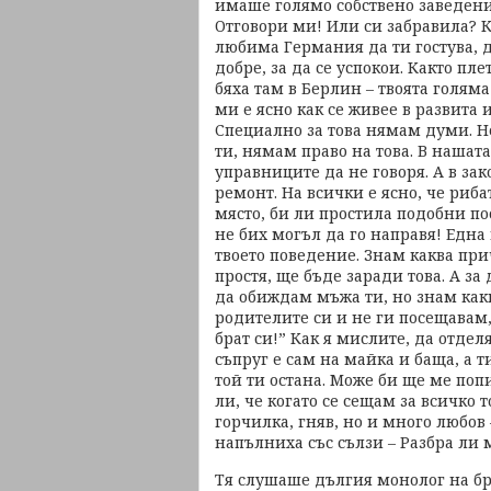
имаше голямо собствено заведен
Отговори ми! Или си забравила? К
любима Германия да ти гостува, да
добре, за да се успокои. Както п
бяха там в Берлин – твоята голям
ми е ясно как се живее в развита 
Специално за това нямам думи. Не
ти, нямам право на това. В нашат
управниците да не говоря. А в за
ремонт. На всички е ясно, че рибат
място, би ли простила подобни по
не бих могъл да го направя! Една
твоето поведение. Знам каква пр
простя, ще бъде заради това. А з
да обиждам мъжа ти, но знам какв
родителите си и не ги посещавам,
брат си!” Как я мислите, да отдел
съпруг е сам на майка и баща, а т
той ти остана. Може би ще ме по
ли, че когато се сещам за всичко т
горчилка, гняв, но и много любов 
напълниха със сълзи – Разбра ли м
Тя слушаше дългия монолог на бра