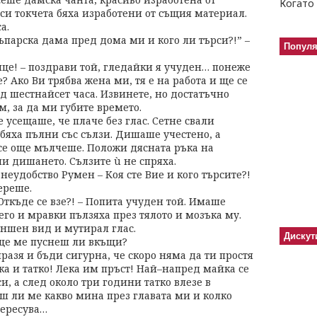
Когато 
ъси токчета бяха изработени от същия материал.
а.
къпарска дама пред дома ми и кого ли търси?!” –
Попул
ице! – поздрави той, гледайки я учуден… понеже
? Ако Ви трябва жена ми, тя е на работа и ще се
ед шестнайсет часа. Извинете, но достатъчно
, за да ми губите времето.
 усещаше, че плаче без глас. Сетне свали
бяха пълни със сълзи. Дишаше учестено, а
Все още мълчеше. Положи дясната ръка на
и дишането. Сълзите ù не спряха.
 неудобство Румен – Коя сте Вие и кого търсите?!
переше.
Откъде се взе?! – Попита учуден той. Имаше
его и мравки пълзяха през тялото и мозъка му.
ъншен вид и мутирал глас.
Дискут
 ще ме пуснеш ли вкъщи?
разя и бъди сигурна, че скоро няма да ти простя
а и татко! Лека им пръст! Най–напред майка се
си, а след около три години татко влезе в
ш ли ме какво мина през главата ми и колко
тересува…