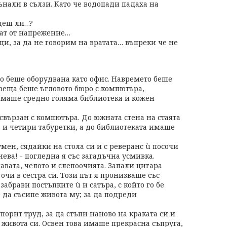
тънали в сълзи. Като че водопади падаха на
деш ли…?
нат от напрежение…
щи, за да не говорим на вратата… въпреки че не
ято беше оборудвана като офис. Навремето беше
асреща беше ъгловото бюро с компютъра,
 имаше средно голяма библиотека и кожен
 свързан с компютъра. До южната стена на стаята
 и четири табуретки, а до библиотеката имаше
умен, сядайки на стола си и с реверанс ù посочи
ева! - погледна я със загадъчна усмивка.
лавата, челото и слепоочията. Запали цигара
чи в сестра си. Този път я пронизваше със
абрави постъпките ù и сатъра, с който го бе
 да съсипе живота му; за да подреди
орит труд, за да стъпи наново на краката си и
 живота си. Освен това имаше прекрасна съпруга,