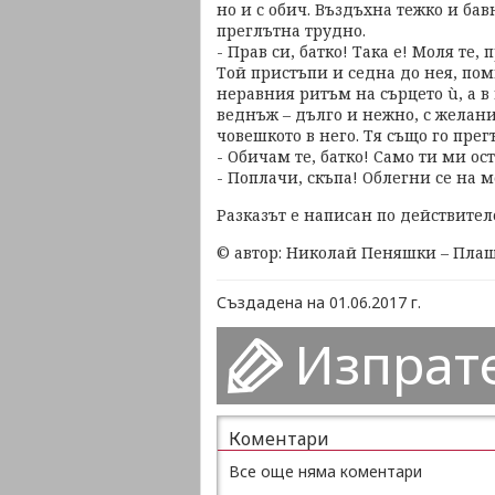
но и с обич. Въздъхна тежко и бав
преглътна трудно.
- Прав си, батко! Така е! Моля те, 
Той пристъпи и седна до нея, пом
неравния ритъм на сърцето ù, а в
веднъж – дълго и нежно, с желани
човешкото в него. Тя също го прег
- Обичам те, батко! Само ти ми ос
- Поплачи, скъпа! Облегни се на м
Разказът е написан по действител
© автор: Николай Пеняшки – Пла
Създадена на 01.06.2017 г.
Изпрат
Коментари
Все още няма коментари