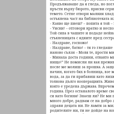
Продължаваше да я гледа, но пог
пръсти върху бюрото, присви сери
темето. Сетне отвори малкия хлад
остъклена част на библиотеката 
- Какво ще пиеш? – попита я той –
- Уиски! – отговори кратко и неспо
Той сипа в чашите и подаде нейна
стъкленицата с ядките пред сестра
- Наздраве, госпожо!
- Наздраве, батко! – тя го гледаше
наново сълзи – Моля те, прости м
- Минаха доста години, откакто ми
нищо!” Не помисли ли как преживя
после ме молиш за прошка. А защ
начин, когато бях в болница, взе 
вода, за да ги прибавиш като лихв
толкова дълго кооперацията. Живо
която е уредена държава. Впрочем
година. През останалото време све
си като богиня! Знаеш ли? Не ми 
много добре, радвам се на добро з
здрави децата ни. Не ламтя за ми
родителите ни, ти не дойде на ко