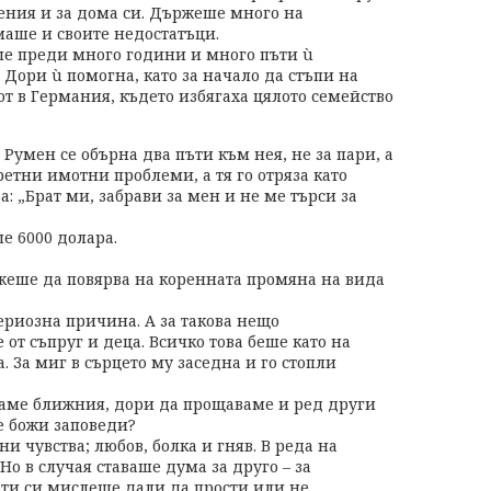
жения и за дома си. Държеше много на
маше и своите недостатъци.
аше преди много години и много пъти ù
 Дори ù помогна, като за начало да стъпи на
вот в Германия, където избягаха цялото семейство
 Румен се обърна два пъти към нея, не за пари, а
ретни имотни проблеми, а тя го отряза като
а: „Брат ми, забрави за мен и не ме търси за
е 6000 долара.
жеше да повярва на коренната промяна на вида
сериозна причина. А за такова нещо
от съпруг и деца. Всичко това беше като на
. За миг в сърцето му заседна и го стопли
чаме ближния, дори да прощаваме и ред други
те божи заповеди?
ни чувства; любов, болка и гняв. В реда на
о в случая ставаше дума за друго – за
ъти си мислеше дали да прости или не.