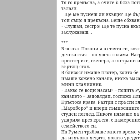
Тя го прекъсна, а очите ù бяха по
талази.
- Ще ме пуснеш ли вкъщи? Ще бъ
Той също я прекъсна. Беше обхва
- Слушай, сестро! Ще те пусна вкъ
заслужаваш…
***
Влязоха. Покани я в стаята си, ко
детска стая – но доста голяма. Н
принтерите, скенера, а отстрани
въртящ стол.
В близост имаше плотер, които бе
имаше кожено канапе, ниска маса
мини хладилник.
- Какво те води насам? – попита Р
канапето – Заповядай, госпожо Или
Кръстоса крака. Разтри с пръсти г
„Марлборо” и впери тъмносините о
студен поглед. Никога нямаше да з
ударила през кръста, с намерение
семейството си.
На Румен трябваше много време уп
да издържа децата, докато уредят