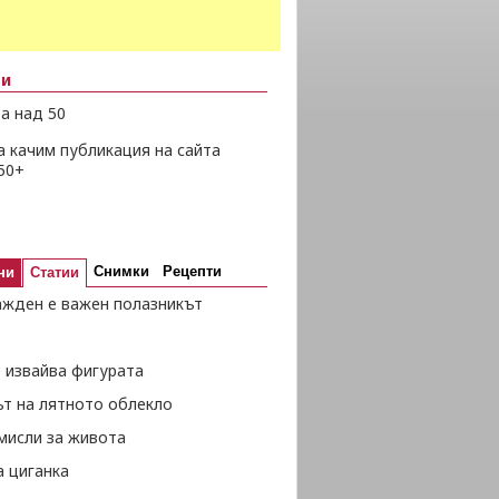
ни
а над 50
а качим публикация на сайта
50+
Снимки
Рецепти
ни
Статии
ажден е важен полазникът
 извайва фигурата
ът на лятното облекло
мисли за живота
а циганка