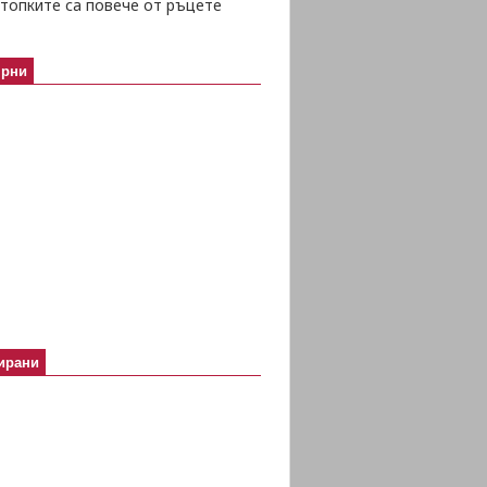
топките са повече от ръцете
ярни
ирани