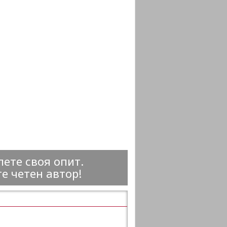
ете своя опит.
е четен автор!