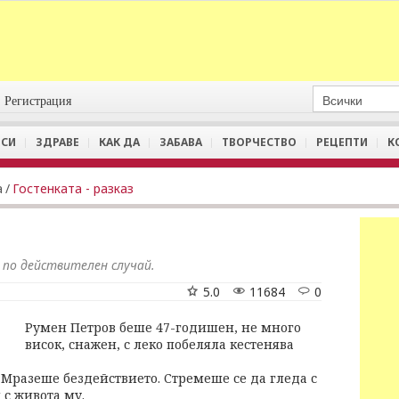
Регистрация
СИ
ЗДРАВЕ
КАК ДА
ЗАБАВА
ТВОРЧЕСТВО
РЕЦЕПТИ
К
а
/
Гостенката - разказ
 по действителен случай.
5.0
11684
0
Румен Петров беше 47-годишен, не много
висок, снажен, с леко побеляла кестенява
. Мразеше бездействието. Стремеше се да гледа с
 с живота му.