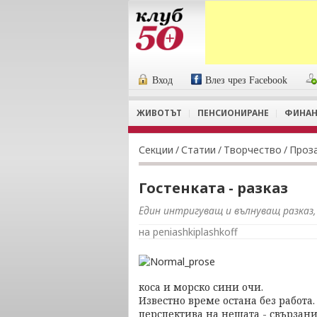
Вход
Влез чрез Facebook
ЖИВОТЪТ
ПЕНСИОНИРАНЕ
ФИНАН
Секции
/
Статии
/
Творчество
/
Проз
Гостенката - разказ
Един интригуващ и вълнуващ разказ,
на peniashkiplashkoff
коса и морско сини очи.
Известно време остана без работа
перспектива на нещата - свързани