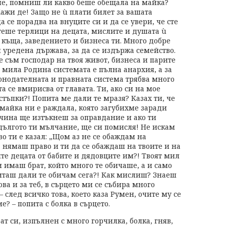
ие, помниш ли какво беше обещала на майка?
ажи де! Защо не ù плати билет за вашата
 се порадва на внуците си и да се увери, че сте
летеше терлици на децата, мислите и душата ù
а къща, заведението и бизнеса ти. Много добре
и уредена държава, за да се издържа семейство.
 съм господар на твоя живот, бизнеса и парите
а мила Родина системата е пълна анархия, а за
конодателната и правната система трябва много
а се вмирисва от главата. Ти, ако си на мое
стъпки?! Попита ме дали те мразя? Казах ти, че
 майка ни е раждала, която загубихме заради
ичина ще изтъкнеш за оправдание и ако ти
а дългото ти мълчание, ще си помисля! Не искам
о ти е казал: „Щом аз не се обаждам на
 нямаш право и ти да се обаждаш на твоите и на
яте децата от бабите и дядовците им?! Твоят мил
и имаш брат, който много те обичаше, а и само
питаш дали те обичам сега?! Как мислиш? Знаеш
ова и за теб, в сърцето ми се събира много
– след всичко това, което каза Румен, очите му се
е? – попита с болка в сърцето.
т си, изпълнен с много горчилка, болка, гняв,