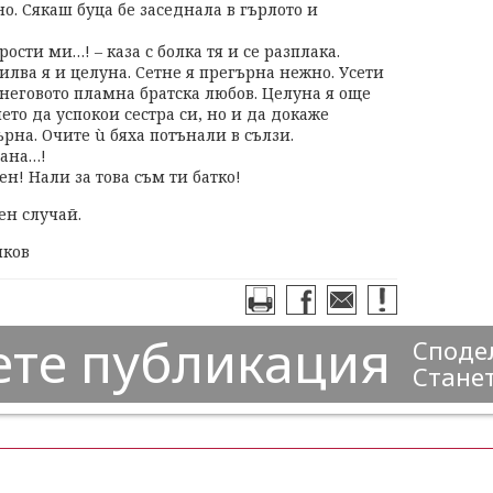
но. Сякаш буца бе заседнала в гърлото и
прости ми…! – каза с болка тя и се разплака.
илва я и целуна. Сетне я прегърна нежно. Усети
 неговото пламна братска любов. Целуна я още
ето да успокои сестра си, но и да докаже
ърна. Очите ù бяха потънали в сълзи.
тана…!
ен! Нали за това съм ти батко!
ен случай.
шков
ете публикация
Сподел
Станет