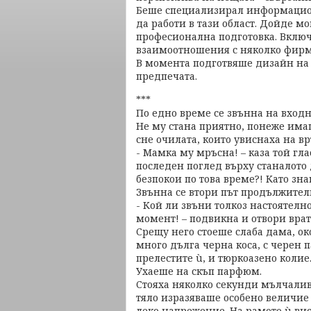
Беше специализирал информацион
да работи в тази област. Дойде м
професионална подготовка. Вклю
взаимоотношения с няколко фирми
В момента подготвяше дизайн на 
предпечата.
***
По едно време се звънна на входн
Не му стана приятно, понеже имаш
сне очилата, които увиснаха на вр
- Мамка му мръсна! – каза той гла
последен поглед върху станалото 
безпокои по това време?! Като зна
Звънна се втори път продължител
- Кой ли звъни толкоз настоятелно
момент! – подвикна и отвори врат
Срещу него стоеше слаба дама, ок
много дълга черна коса, с черен 
прелестите ù, и тюркоазено колие
Ухаеше на скъп парфюм.
Стояха няколко секунди мълчалив
тяло изразяваше особено величие
леко напрежение. На рамото ù вис