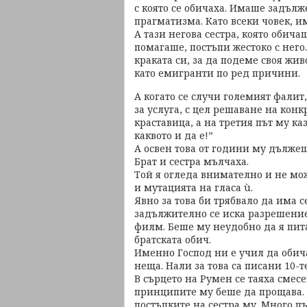
с която се обичаха. Имаше задъл
прагматизма. Като всеки човек, и
А тази негова сестра, която обич
помагаше, постъпи жестоко с него.
краката си, за да подеме своя жи
като емигранти по ред причини.
А когато се случи големият фалит,
за услуга, с цел решаване на конк
краставица, а на третия път му каз
каквото и да е!”
А освен това от години му дължеш
Брат и сестра мълчаха.
Той я огледа внимателно и не мо
и мутацията на гласа ù.
Явно за това би трябвало да има 
задължително се иска разрешение 
филм. Беше му неудобно да я пита
братската обич.
Именно Господ ни е учил да оби
неща. Нали за това са писани 10-
В сърцето на Румен се таяха смесе
принципите му беше да прощава. Н
постъпките на сестра му. Много п