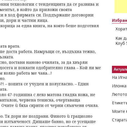
ни технологии с тенденцията да се развива и
оментът, в който да приложи своята
чи в ход фирмата си. Поддържаше договорни
, дори и частни лица.
Избра
корица за една книга, на която беше подготвил
Хорат
Как д
Клуб 
ата врата.
е доста работа. Намръщи се, въздъхна тежко,
ъзката.
сно, постави наново очилата, за да хвърли
досега и поклати одобрително глава – Кой ли ме
Актуал
м колко работа ме чака…!
На Игн
но.
?! – попита се учуден и полугласно. – Един
Илонка
ата.
Лютото
оло 47-годишна с леко матова гладка кожа, не
панталон, червена тениска, очертаваща
Етикет
. Очите ù бяха скрити от черни слънчеви очила.
Моите 
о. Тя дори не поздрави. Финото ù грациозно
Старат
 и изтънченост. Дишаше бавно, но се усещаше
еше дамска чанта, красиво изработена от