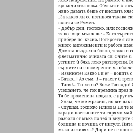
крокодилска кожа. Обувките ù с к
Явно дамата беше от висшата клас
„За какво ли се изтипоса такава с
попита се Румен.
- Добър ден, госпожо, или госпож
тя все още мълчеше – Кого търсите
прибере по–късно. Потърсете я сл
много ангажименти и работа имам
Дамата въздъхна бавно, тежко и се
флегматично очилата си. Очите ù 
устните ù бяха леко разтворени. 
гърдите си с намерение да облекч
- Извинете! Какво Ви е? – попита с
- Батко…! Аз съм…! – гласът ù тре
- Таня!… Ти ли си? Боже Господи! 
усещането, че ток премина през н
Тя бе променена изцяло, с друг в
- Знам, че ме мразиш, но все пак
- Слушай, госпожо Илиева! Не те м
заради постъпките ти спрямо майк
разболя от мъка по теб и внуците 
болница и почина от инсулт. Пита
мъка изживях…? Дори не се поин