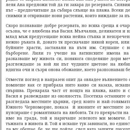
леля Ана предложи той да ги закара до резервата. Силвия
път – предпочиташе да събира слънце на плажа. Всеки д
снимки и откриваше нови растения, които виждаше за пъ
Скоро познаваше добре резервата, но всяка среща я оча
осъзна, че е влюбена във Васил. Мълчалив, деликатен и н
млад мъж предусещаше всяка нейна стъпка и неизрече
нежно ръката й, докато тя прескачаше някой корен, ил
буйните храсти, застанали на пътя им. Слушаше с 
бърборене. Лили го учеше на латинските имена на 
разказваше му живота си, понякога споделяше дори меч
разглеждаше за кой ли път чудните цветове на люби
вдигна очи и съзря онова обожание, което разпознаваш б
Отмести поглед в напразен опит да овладее вълнението с
помнеше как се прибраха нито какво си казаха, искаш
свършва. Прекараха част от нощта на плажа, както и 
Васил я развеждаше из околността. Посетиха останките о
разгледаха местните църкви, сред които и най-голямата
Южното Черноморие, показа й иконите от местните зо
пулсираше с романтиката на любовта. Тя го прекръсти на 
име на града, той я наричаше зеленото ми момиче. 
тъжната в живота й. Той я искаше тук завинаги, но единс
да му обещае, бе, че ще дойде, след като защити дисер