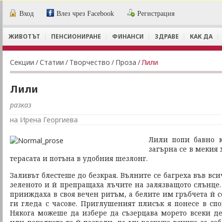
Вход
Влез чрез Facebook
Регистрация
ЖИВОТЪТ
ПЕНСИОНИРАНЕ
ФИНАНСИ
ЗДРАВЕ
КАК ДА
Секции
/
Статии
/
Творчество
/
Проза
/
Лили
Лили
разказ
на Ирена Георгиева
Лили попи бавно к
загърна се в мекия 
терасата и потъна в удобния шезлонг.
Заливът блестеше до безкрая
.
Вълните се багреха във вс
зеленото и й препращаха лъчите на залязващото слънце.
прииждаха в своя вечен ритъм, а белите им гръбчета й с
ги гледа с часове. Приглушеният плисък я понесе в спо
Някога можеше да избере да съзерцава морето всеки ден