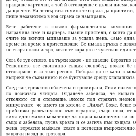
пращаше картички, а той й отговаряше с дълги писма, к
да прочете. На четвъртата година те спряха да пристигат
пише независимо в коя страна се намираше.
Вече работеше в голяма фармацевтична компания 
изградила име и кариера. Имаше приятели, с които да п
очите на всички минаваше за успяла жена. Само една
време на време я притесняваше. Бе имала връзка с двам
не съзря онази искра, която те кара да се чувстваш единст
Сега бе тук отново, да търси какво - не знаеше. Вероятно з
Решението взе спонтанно същия следобед, докато бе п
отговаряше и за този регион. Побърза да се качи в кол
въпреки че съзнанието й се бунтуваше срещу хлапашката 
След час, грижливо облечена и гримирана, Лили излезе о
по познатата улицата. Отдалече забеляза, че къщата
отколкото си я спомняше. Високо под стряхата неоно
минувачите, че името на хотела е „Лили”. Боже, беше т
приближи развълнувано към оградата, също нова, от 
видя едно малко момченце да дърпа камиончето си по п
също я забеляза, пусна връвта и се затича към къщата. О
жена, вероятно майката, която я погледна въпросително
закрачи назад по тротоара.