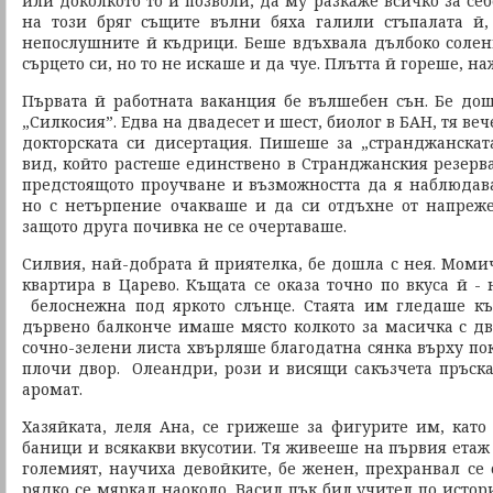
или доколкото то й позволи, да му разкаже всичко за се
на този бряг същите вълни бяха галили стъпалата й,
непослушните й къдрици. Беше вдъхвала дълбоко солени
сърцето си, но то не искаше и да чуе. Плътта й гореше, н
Първата й работната ваканция бе вълшебен сън. Бе дош
„Силкосия”. Едва на двадесет и шест, биолог в БАН, тя в
докторската си дисертация. Пишеше за „странджанскат
вид, който растеше единствено в Странджанския резерва
предстоящото проучване и възможността да я наблюдава 
но с нетърпение очакваше и да си отдъхне от напреж
защото друга почивка не се очертаваше.
Силвия, най-добрата й приятелка, бе дошла с нея. Моми
квартира в Царево. Къщата се оказа точно по вкуса й - 
белоснежна под яркото слънце. Стаята им гледаше къ
дървено балконче имаше място колкото за масичка с два
сочно-зелени листа хвърляше благодатна сянка върху по
плочи двор. Олеандри, рози и висящи сакъзчета пръска
аромат.
Хазяйката, леля Ана, се грижеше за фигурите им, кат
баници и всякакви вкусотии. Тя живееше на първия етаж 
големият, научиха девойките, бе женен, прехранвал се 
рядко се мяркал наоколо. Васил пък бил учител по исто