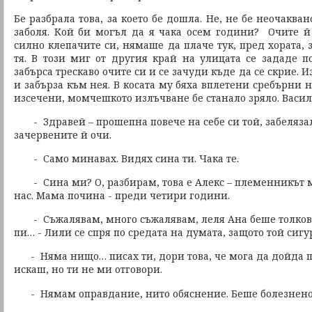
Бе разбрала това, за което бе дошла. Не, не бе неочаква
заболя. Кой би могъл да я чака осем години? Очите й 
силно клепачите си, нямаше да плаче тук, пред хората, 
тя. В този миг от другия край на улицата се зададе по
забърса трескаво очите си и се зачуди къде да се скрие. И
и забърза към нея. В косата му бяха вплетени сребърни н
изсечени, момчешкото излъчване бе станало зряло. Васил
- Здравей – прошепна повече на себе си той, забеляза
зачервените й очи.
- Само минавах. Видях сина ти. Чака те.
- Сина ми? О, разбирам, това е Алекс – племенникът м
нас. Мама почина - преди четири години.
- Съжалявам, много съжалявам, леля Ана беше толкова 
пи… - Лили се спря по средата на думата, защото той сигу
- Няма нищо… писах ти, дори това, че мога да дойда пр
искаш, но ти не ми отговори.
- Нямам оправдание, нито обяснение. Беше болезнено…