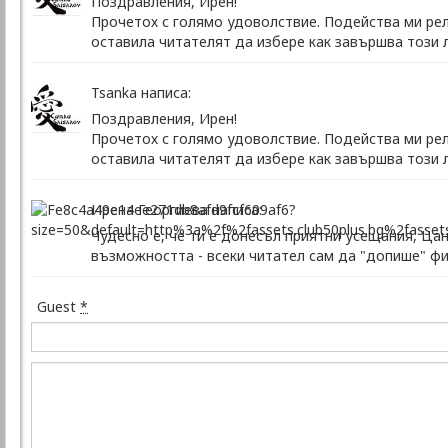
Поздравления, Ирен!
Прочетох с голямо удоволствие. Подейства ми рел
оставила читателят да избере как завършва този л
Tsanka написа:
Поздравления, Ирен!
Прочетох с голямо удоволствие. Подейства ми рел
оставила читателят да избере как завършва този л
Ирена Георгиева написа:
Чудесно е, че ти е донесъл приятни усещания, Цан
възможността - всеки читател сам да "допише" фи
Guest
*