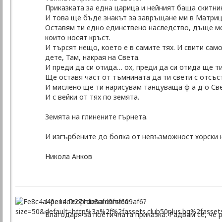
Приказката за една царица и нейният баща скитни
И това ще бъде знакът за завръщане ми в Матриц
Оставям ти едно единствено наследство, дъще моя
които носят кръст.
И търсят нещо, което е в самите тях. И свити сам
дете, Там, накрая на Света.
И преди да си отида… ох, преди да си отида ще ти
Ще оставя част от тъмнината да ти свети с отсъст
И мислено ще ти нарисувам танцуваща ф а д о Све
И с вейки от тях по земята.
Земята на глинените гърнета.
И изгърбените до болка от невъзможност хорски 
Никола Анков
Ирена Георгиева написа:
Благодаря за поетичната приказка. Радвам се, че 