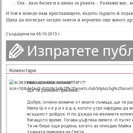
- Ела - каза Васил и я хвана за ръката. – Разкажи ми... 
И той я поведе към пристанището, където сърцето й отдав
Щяха да погледат заедно залеза и вероятно още много д
Създадена на 06.10.2015 г.
Изпратете пуб
Коментари
Никола Анков написа:
Ще ти разкажа приказка...
Добре, огнено момиче от моите сънища, ще ти разк
Мила Ш е х е р и з а д а, когато утре наредиш да
всъщност дойдох. И по дъжда на желаните копнеж
бягащото време. Тогава цъфтяха липите. И пътят 
Ти не беше още родена, когато аз оплодих Майка ти
тъжната приказка на Света.