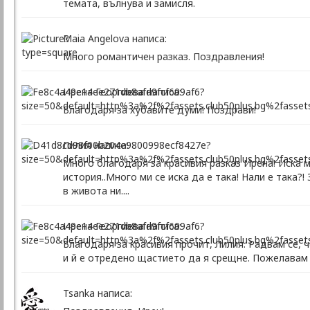
темата, вълнува и замисля.
Maia Angelova написа:
Много романтичен разказ. Поздравления!
Ирена Георгиева написа:
Благодаря за хубавите думи! Поздрави!
Лилия написа:
Много благодаря за красивия разказ Ирена! Иска 
история..Много ми се иска да е така! Нали е така?
в живота ни....
Ирена Георгиева написа:
Благодаря за красивия прочит, Лилия. Радвам се, 
и й е отредено щастието да я срещне. Пожелавам
Tsanka написа: