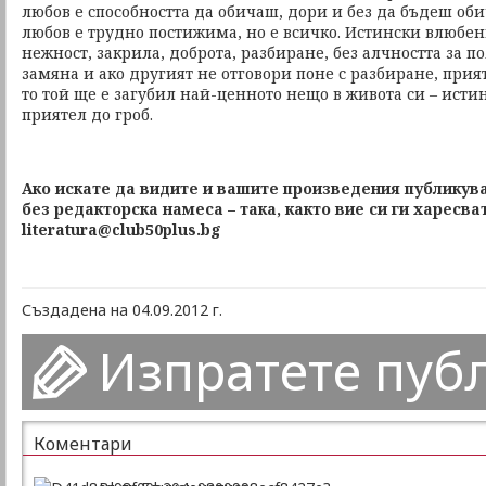
любов е способността да обичаш, дори и без да бъдеш оби
любов е трудно постижима, но е всичко. Истински влюбен
нежност, закрила, доброта, разбиране, без алчността за п
замяна и ако другият не отговори поне с разбиране, прия
то той ще е загубил най-ценното нещо в живота си – ист
приятел до гроб.
Ако искате да видите и вашите произведения публикува
без редакторска намеса – така, както вие си ги харесва
literatura@club50plus.bg
Създадена на 04.09.2012 г.
Изпратете пуб
Коментари