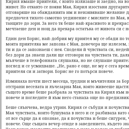
Кирил имаше приятели, с които излизаше и заедно, на во
живот. Но откакто се появи Мая, Кирил изостави другарите
отговаряше на обажданията им и неизявяваше желание да
предпочел тихото самотно уединение с мислите по Мая, 
танците до зори. За него тя беше най-красивото и прекрас
мечтаеше ден и нощ да прекара остатъка от живота си с н
Един ден Борис, най-добрия му приятел му се обади по т
моята приятелка ме запозна с Мая, довечера ще излезем,
ти и да се запознаеш с нея. Сподели й чувствата си, неде
без дори да знаеш дали ще отговори на чувствата ти, дал
мълчеше в телефонната слушалка, но не слушаше приятел
поглед и се усмихваше. „Не, рано е още, не му е сега време
приятеля си и затвори. Борис не го потърси повече.
Изминаха почти шест месеца, трудни и мъчителни за Бор
отстрани веселата и лъчезарна Мая, която живееше щастли
същото време беше разбрала за чувствата на Кирил към н
повече и погледите й към него станаха още по-предизви
Беше слънчева, ведра утрин. Кирил се събуди и почувства,
Мая чувствата, които бушуваха в него и се разбиваха кат
от все сърце да я опознае, да я почувства и беше сигурен,
повече. Още същата вечер отиде в заведението, където зн