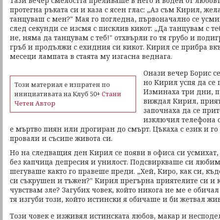
Тази вечер смелостта преливаше в него и воден от любовт
протегна ръката си и каза с ясен глас: „Аз съм Кирил, же
танцуваш с мен?" Мая го погледна, първоначално се усми
след секунди се изсмя с писклив кикот: „Да танцувам с теб
не, няма да танцувам с теб!" отхвърли го тя грубо и поди
гръб и продължи с ехидния си кикот. Кирил се прибра вкъ
месеци лампата в стаята му изгасна веднага.
Онази вечер Борис се
но Кирил успя да се
Този материал е изпратен по
Изминаха три дни, п
инициативата на Клуб 50+
Стани
виждал Кирил, прият
Четен Автор
започнаха да се прит
изключил телефона с
е мъртво пиян или дрогиран до смърт. Цъкаха с език и го
провали и съсипе живота си.
Но на следващия ден Кирил се появи в офиса си усмихат,
без капчица депресия и унилост. Подсвиркваше си любим
шегуваше както го правеше преди. „Хей, Киро, как си, къ
си съкрушен и тъжен?" Кирил прегърна приятелите си и к
чувствам зле? Загубих човек, който никога не ме е обичал
тя изгуби този, който истински я обичаше и би жетвал живо
Този човек е изживял истинската любов, макар и несподе