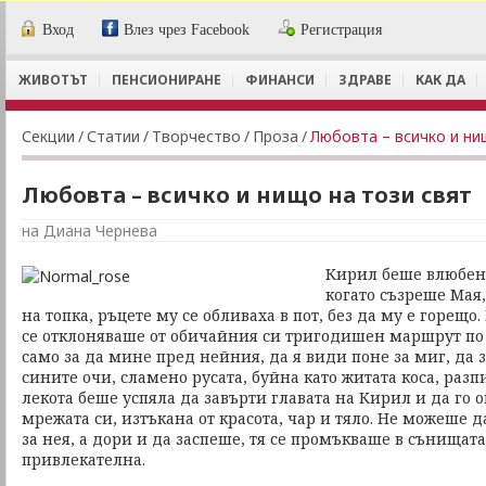
Вход
Влез чрез Facebook
Регистрация
ЖИВОТЪТ
ПЕНСИОНИРАНЕ
ФИНАНСИ
ЗДРАВЕ
КАК ДА
Секции
/
Статии
/
Творчество
/
Проза
/
Любовта – всичко и ни
Любовта – всичко и нищо на този свят
на Диана Чернева
Кирил беше влюбен.
когато съзреше Мая
на топка, ръцете му се обливаха в пот, без да му е горещо.
се отклоняваше от обичайния си тригодишен маршрут по п
само за да мине пред нейния, да я види поне за миг, да 
сините очи, сламено русата, буйна като житата коса, разп
лекота беше успяла да завърти главата на Кирил и да го о
мрежата си, изтъкана от красота, чар и тяло. Не можеше 
за нея, а дори и да заспеше, тя се промъкваше в сънищат
привлекателна.