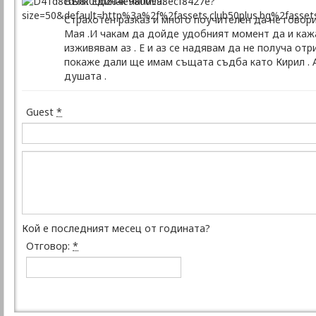
Вълк Единак написа:
Страхотен разказ и много поучителен да не говори
Мая .И чакам да дойде удобният момент да и кажа
изживявам аз . Е и аз се надявам да не получа от
покаже дали ще имам същата съдба като Кирил . А
душата .
Guest
*
Кой е последният месец от годината?
Отговор:
*