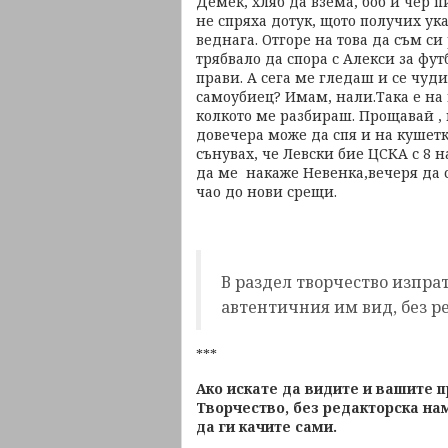
Демек, хляб да взема, боб и чер 
не спряха дотук, щото получих ук
веднага. Отгоре на това да съм си
трябвало да спора с Алекси за фут
прави. А сега ме гледаш и се чуд
самоубиец? Имам, нали.Така е на 
колкото ме разбираш. Прощавай , 
довечера може да спя и на кушетк
сънувах, че Левски бие ЦСКА с 8 н
да ме накаже Невенка,вечеря да с
чао до нови срещи.
В раздел творчество изпра
автентичния им вид, без р
***
Ако искате да видите и вашите 
Творчество, без редакторска нам
да ги качите сами.