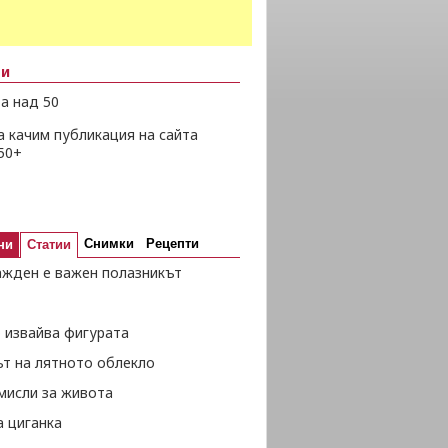
ни
а над 50
а качим публикация на сайта
50+
Снимки
Рецепти
ни
Статии
ажден е важен полазникът
 извайва фигурата
ът на лятното облекло
мисли за живота
а циганка