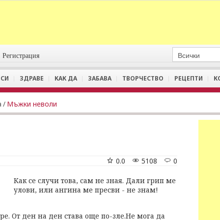
Регистрация
СИ
ЗДРАВЕ
КАК ДА
ЗАБАВА
ТВОРЧЕСТВО
РЕЦЕПТИ
К
а
/
Мъжки неволи
0.0
5108
0
Как се случи това, сам не зная. Дали грип ме
улови, или ангина ме пресви - не знам!
е. От ден на ден става още по-зле.Не мога да