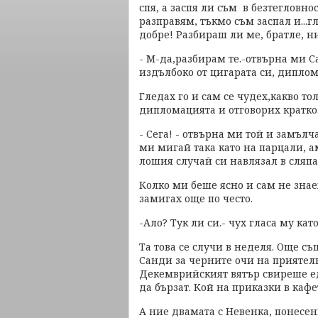
спя, а заспя ли съм в безтегловнос
разправям, тъкмо съм заспал и...
добре! Разбираш ли ме, братле, н
- М-да,разбирам те.-отвърна ми С
издълбоко от цигарата си, диплом
Гледах го и сам се чудех,какво то
дипломацията и отговорих кратко. 
- Сега! - отвърна ми той и замълч
ми мигай така като на парцали, а
лошия случай си навлязал в сляпат
Колко ми беше ясно и сам не знае
замигах още по често.
-Ало? Тук ли си.- чух гласа му кат
Та това се случи в неделя. Още 
Санди за черните очи на приятелка
Декемврийският вятър свиреше е
да бързат. Кой на приказки в кафе
А ние двамата с Невенка, понесен