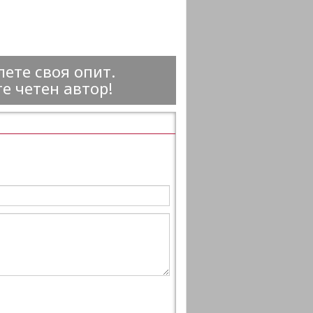
ете своя опит.
е четен автор!