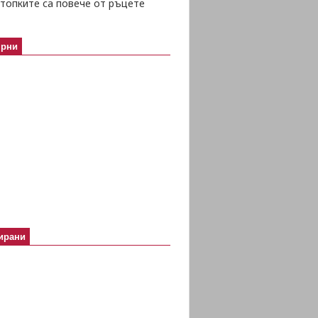
топките са повече от ръцете
ярни
ирани