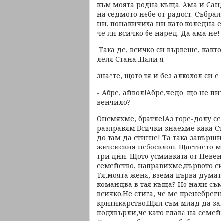
към моята родна къща. Ама и Сан
на седмото небе от радост. Събра
ни, понакичиха ни като коледна ел
че ли всичко бе наред. Да ама не
Така де, всичко си вървеше, какт
леля Стана..Нали я
знаете, щото тя и без алкохол си 
- Абре, айвол!Абре,чедо, що не пи
венчило?
Онемяхме, братле!Аз горе-долу се
разправям.Всички знаехме кака С
до там да стигне! Та така завърши
житейския небосклон. Щастието ми
три дни. Щото усмивката от Невен
семейство, направихме,първото с
Тя,моята жена, взема първа думат
командва в тая къща? Но нали съм.
всичко.Не стига, че ме пренебрег
критикарство.Щял съм млад да за
подхвърли,че като глава на семей