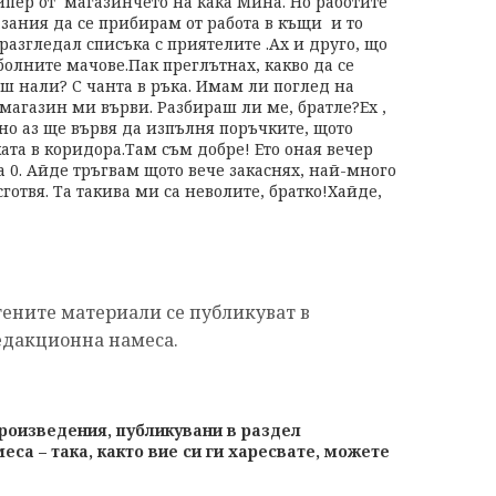
пипер от магазинчето на кака Мина. Но работите
азания да се прибирам от работа в къщи и то
 разгледал списъка с приятелите .Ах и друго, що
болните мачове.Пак преглътнах, какво да се
иш нали? С чанта в ръка. Имам ли поглед на
магазин ми върви. Разбираш ли ме, братле?Ех ,
но аз ще вървя да изпълня поръчките, щото
ата в коридора.Там съм добре! Ето оная вечер
а 0. Айде тръгвам щото вече закаснях, най-много
готвя. Та такива ми са неволите, братко!Хайде,
тените материали се публикуват в
едакционна намеса.
произведения, публикувани в раздел
еса – така, както вие си ги харесвате, можете