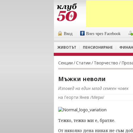
Вход
Влез чрез Facebook
ЖИВОТЪТ
ПЕНСИОНИРАНЕ
ФИНАН
Секции
/
Статии
/
Творчество
/
Проз
Мъжки неволи
Изповед на един млад семеен човек
на Георти Янев /Мери/
Тежко, тежко ми е, братле.
От няколко дена никак не съм добр