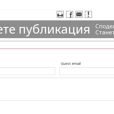
ете публикация
Сподел
Станет
Guest email