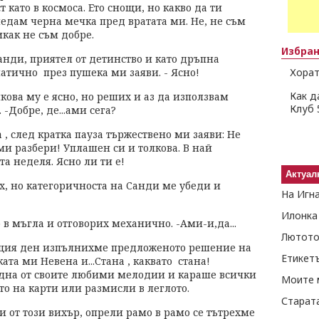
т като в космоса. Ето снощи, но какво да ти
гледам черна мечка пред вратата ми. Не, не съм
икак не съм добре.
Избра
анди, приятел от детинство и като дръпна
атично през пушека ми заяви. - Ясно!
Хорат
Как д
лкова му е ясно, но реших и аз да използвам
Клуб 
-Добре, де...ами сега?
а , след кратка пауза тържествено ми заяви: Не
ми разбери! Уплашен си и толкова. В най
а неделя. Ясно ли ти е!
Актуал
х, но категоричноста на Санди ме убеди и
На Игн
Илонка
о в мъгла и отговорих механично. -Ами-и,да...
Лютото
същия ден изпълнихме предложеното решение на
Етикет
та ми Невена и...Стана , каквато стана!
дна от своите любими мелодии и караше всички
Моите 
то на карти или размисли в леглото.
Старат
и от този вихър, опрели рамо в рамо се тътрехме