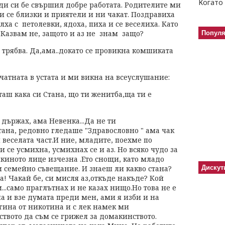
Когато 
ди си бе свършил добре работата. Родителите ми
ли се близки и приятели и ни чакат. Поздравиха
ха с петолевки, ядоха, пиха и се веселиха. Като
! Казвам не, защото и аз не знам защо?
Попул
о трябва. Да,ама..докато се провикна комшиката
е чатната в устата и ми викна на всеуслушание:
таш кака си Стана, що ти женитба,ща ти е
 държах, ама Невенка...Да не ти
тана, редовно гледаше "Здравословно " ама чак
 веселата част.И ние, младите, поехме по
 се усмихна, усмихнах се и аз. Но всяко чудо за
киното лице изчезна .Ето снощи, като младо
и семейно съвещание. И знаеш ли какво стана?
Дискут
а! Чакай бе, си мисля аз,откъде накъде? Кой
..само праглътнах и не казах нищо.Но това не е
на и взе думата преди мен, ами я изби и на
гина от никотина и с лек намек ми
ството да съм се грижел за домакинството.