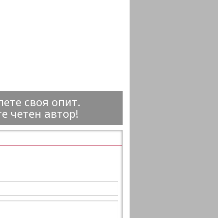
ете своя опит.
е четен автор!