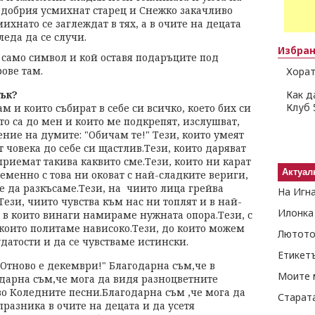
добрия усмихнат старец и Снежко закачливо
хнато се заглеждат в тях, а в очите на децата
леда да се случи.
Избра
само символ и кой оставя подаръците под
ове там.
Хорат
рък?
Как д
Клуб 
ам и които събират в себе си всичко, което бих си
то са до мен и които ме подкрепят, изслушват,
ение на думите: "Обичам те!" Тези, които умеят
т човека до себе си щастлив.Тези, които даряват
 приемат такива каквито сме.Тези, които ни карат
Актуал
еменно с това ни оковат с най-сладките вериги,
 да разкъсаме.Тези, на чиито лица грейва
На Игн
Тези, чиито чувства към нас ни топлят и в най-
Илонка
 в които винаги намираме нужната опора.Тези, с
 които политаме нависоко.Тези, до които можем
Лютото
удатости и да се чувстваме истински.
Етикет
"Отново е декември!" Благодарна съм,че в
Моите 
одарна съм,че мога да видя разноцветните
во Коледните песни.Благодарна съм ,че мога да
Старат
разника в очите на децата и да усетя