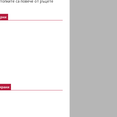
топките са повече от ръцете
ярни
ирани