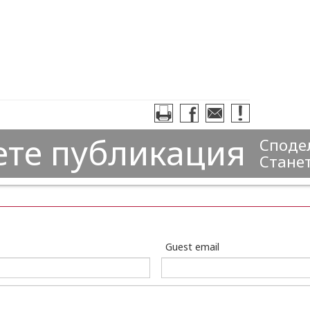
ете публикация
Сподел
Станет
Guest email