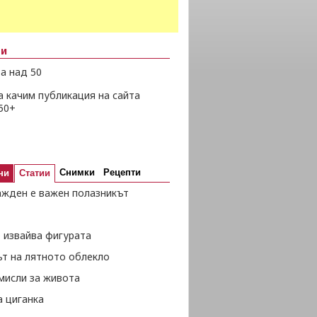
ни
а над 50
а качим публикация на сайта
50+
Снимки
Рецепти
ни
Статии
ажден е важен полазникът
 извайва фигурата
ът на лятното облекло
мисли за живота
а циганка