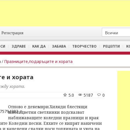
Регистрация
СИ
ЗДРАВЕ
КАК ДА
ЗАБАВА
ТВОРЧЕСТВО
РЕЦЕПТИ
К
а
/
Празниците,подаръците и хората
е и хората
ежду хората.
5.0
5187
0
Отново е декември.Хиляди блестящи
многоцветни светлинки подсказват
наближаващите коледни празници и края
ните Коледни песни. Елхите се кипрят накичени
ла и канелени сладки носи топлината и уюта на