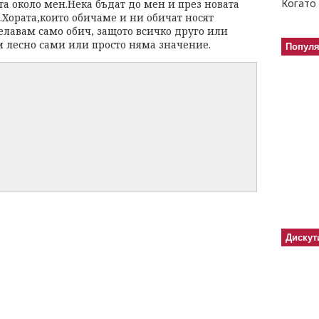
Когато 
а около мен.Нека бъдат до мен и през новата
Хората,които обичаме и ни обичат носят
елавам само обич, защото всичко друго или
 лесно сами или просто няма значение.
Попул
Дискут