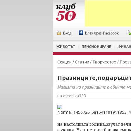
Вход
Влез чрез Facebook
ЖИВОТЪТ
ПЕНСИОНИРАНЕ
ФИНАН
Секции
/
Статии
/
Творчество
/
Проз
Празниците,подаръцит
Магията на празниците е обичта м
на evredika333
на настоящата година.Звучат веч
с украса. Уханието на борова смо