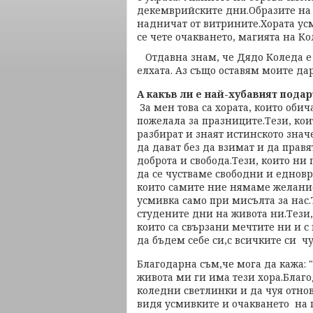
декемврийските дни.Образите на 
надничат от витрините.Хората усми
се чете очакването, магията на Ко
Отдавна знам, че Дядо Коледа е 
елхата. Аз също оставям моите дар
А какъв ли е най-хубавият пода
За мен това са хората, които обич
пожелала за празниците.Тези, кои
разбират и знаят истинското знач
да дават без да взимат и да правя
доброта и свобода.Тези, които ни
да се чустваме свободни и едновр
които самите ние нямаме желание
усмивка само при мисълта за нас.
студените дни на живота ни.Тези,
които са свързани мечтите ни и с
да бъдем себе си,с всичките си ч
Благодарна съм,че мога да кажа: 
живота ми ги има тези хора.Благ
коледни светлинки и да чуя отно
видя усмивките и очакването на п