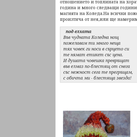
отношението и топлината на хорат
година и много следващи години.
магията на Коледа.На всички пож
произтича от нея,или ще намерим
под елхата
Във чудната Коледна нощ
пожелавам ти много неща
тях човек ги носи в сърцето си
те нямат етикет със цена.
И душата човешка превръщат
във елмаз по-блестящ от снега
със нежност сега те прегръщам,
с обичта ми - блестяща звезда!