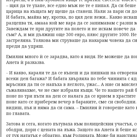
– щял да те ухапе, все едно мъж не те е пипал. Да си беш
царица на къщата му щеше да станеш. Нали за пари си 
И бабата, майка му, кротка, по цял ден лежи... Какво иска
разцепва тя, амааа кой ме кара да се занимавам с разни 
Завеждам те при другите на полето и не искам повече да 
съм? А, и ми дължиш още 300 евро, плюс другите 1000. Не
застреляна. Толкова ми струваше да накарам човека да с
преди да удряш.
Емилия много ѝ се зарадва, като я видя. Не можеше да по
Анета ѝ разказва.
- И какво, карали те да се къпеш и да пишкаш на отворен
всеки ден багажа? И бабата хвърляла по тебе чинията с яд
мръсник да ти се напъха в леглото, ужас... А ние си мисле
съжалявахме, че не сме избрали къщи. Че то нашето рай бе
поне по три пъти на ден се налага да се крием в храстите
поне като се приберем вечер в бараките, сме си свободни.
видиш, пък и няма да си сама. – Емилия ѝ говореше като 
по главата.
Затова и сега, когато пътуваха към полицейския участък, 
ободри, дори с цената на лъжа. Защото на Анета ѝ беше я
от тук нататък е обратно, към Родината. Може би наистин