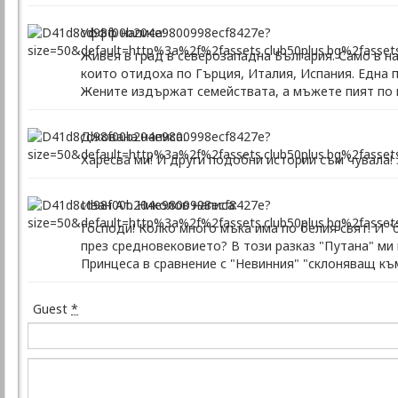
Уффф написа:
Живея в град в северозападна България. Само в на
които отидоха по Гърция, Италия, Испания. Една п
Жените издържат семействата, а мъжете пият по ма
Джована написа:
Харесва ми! И други подобни истории съм чувала!
Иван Ат. Николов написа:
Господи! Колко много мъка има по белия свят! И "
през средновековието? В този разказ "Путана" ми
Принцеса в сравнение с "Невинния" "склоняващ към
Guest
*