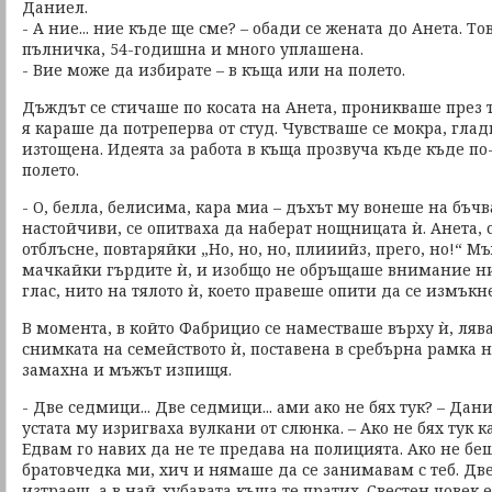
Даниел.
- А ние... ние къде ще сме? – обади се жената до Анета. Т
пълничка, 54-годишна и много уплашена.
- Вие може да избирате – в къща или на полето.
Дъждът се стичаше по косата на Анета, проникваше през 
я караше да потреперва от студ. Чувстваше се мокра, гла
изтощена. Идеята за работа в къща прозвуча къде къде по
полето.
- О, белла, белисима, кара миа – дъхът му вонеше на бъчва
настойчиви, се опитваха да наберат нощницата ѝ. Анета, с
отблъсне, повтаряйки „Но, но, но, плииийз, прего, но!“ М
мачкайки гърдите ѝ, и изобщо не обръщаше внимание н
глас, нито на тялото ѝ, което правеше опити да се измъкне
В момента, в който Фабрицио се наместваше върху ѝ, ляв
снимката на семейството ѝ, поставена в сребърна рамка н
замахна и мъжът изпищя.
- Две седмици... Две седмици... ами ако не бях тук? – Дан
устата му изригваха вулкани от слюнка. – Ако не бях тук
Едвам го навих да не те предава на полицията. Ако не бе
братовчедка ми, хич и нямаше да се занимавам с теб. Д
изтраеш, а в най-хубавата къща те пратих. Свестен човек