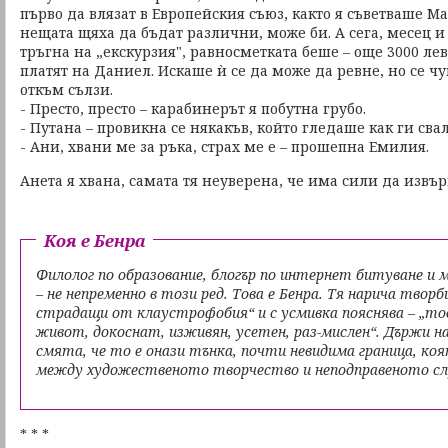
първо да влязат в Европейския съюз, както я съветваше Ма
нещата щяха да бъдат различни, може би. А сега, месец и
тръгна на „екскурзия", равносметката беше – още 3000 лев
платят на Даниел. Искаше ѝ се да може да ревне, но се ч
откъм сълзи.
- Престо, престо – карабинерът я побутна грубо.
- Путана – провикна се някакъв, който гледаше как ги сва
- Ани, хвани ме за ръка, страх ме е – прошепна Емилия.
Анета я хвана, самата тя неуверена, че има сили да извър
Коя е Бенра
Филолог по образование, блогър по интернет битуване и
– не непременно в този ред. Това е Бенра. Тя нарича творб
страдащи от клаустрофобия“ и с усмивка пояснява – „тов
живот, докоснат, изживян, усетен, раз-мислен“. Държи 
смята, че то е онази тънка, почти невидима граница, коя
между художественото творчество и неподправеното сл
* * *