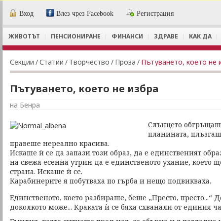
Вход
Влез чрез Facebook
Регистрация
ЖИВОТЪТ
ПЕНСИОНИРАНЕ
ФИНАНСИ
ЗДРАВЕ
КАК ДА
Секции
/
Статии
/
Творчество
/
Проза
/
Пътуването, което не 
Пътуването, което не избра
на Бенра
Слънцето обгръщаш
планината, плъзгаше
правеше нереално красива.
Искаше ѝ се да запази този образ, да е единственият обра
на свежа есенна утрин да е единственото ухание, което щ
страна. Искаше ѝ се.
Карабинерите я побутваха по гърба и нещо подвикваха.
Единственото, което разбираше, беше „Престо, престо...“ Д
доколкото може... Краката ѝ се бяха схванали от единия ча