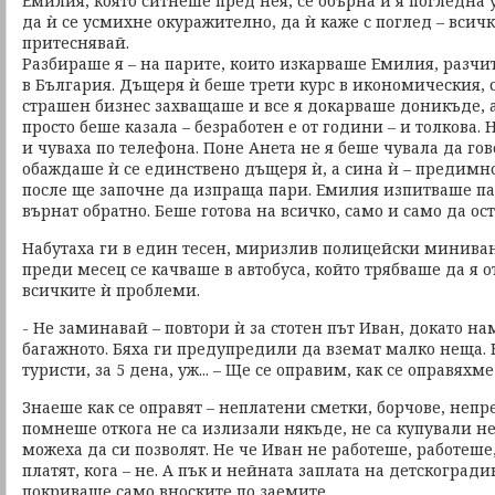
Емилия, която ситнеше пред нея, се обърна и я погледна 
да ѝ се усмихне окуражително, да ѝ каже с поглед – всичк
притеснявай.
Разбираше я – на парите, които изкарваше Емилия, разчи
в България. Дъщеря ѝ беше трети курс в икономическия, 
страшен бизнес захващаше и все я докарваше доникъде, а
просто беше казала – безработен е от години – и толкова. 
и чуваха по телефона. Поне Анета не я беше чувала да гов
обаждаше ѝ се единствено дъщеря ѝ, а сина ѝ – предимно 
после ще започне да изпраща пари. Емилия изпитваше па
върнат обратно. Беше готова на всичко, само и само да ост
Набутаха ги в един тесен, миризлив полицейски миниван
преди месец се качваше в автобуса, който трябваше да я 
всичките ѝ проблеми.
- Не заминавай – повтори ѝ за стотен път Иван, докато на
багажното. Бяха ги предупредили да вземат малко неща. 
туристи, за 5 дена, уж... – Ще се оправим, как се оправяхм
Знаеше как се оправят – неплатени сметки, борчове, неп
помнеше откога не са излизали някъде, не са купували н
можеха да си позволят. Не че Иван не работеше, работеше, 
платят, кога – не. А пък и нейната заплата на детскоград
покриваше само вноските по заемите.