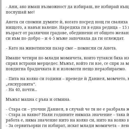
- Ани, ако имаш възможност да избираш, не избирай къщ
послушай ме!
Анета си спомни думите ѝ, когато посред нощ ги свалиха о
нищото, а навън валеше. Наредиха ги в една редица – 15
възраст от различни градове, обединени от общото жела
си към по-добро – и 4-5 мъже започнаха да ги оглеждат.
- Като на животински пазар сме – помисли си Анета.
Имаше четири по-млади момичета, които тутакси бяха и
спрял встрани мерцедес. Мъжът, който ги взе, се спря за 
повдигна брадичката ѝ и изломоти нещо неразбираемо.
- Пита на колко си години – преведе ѝ Даниел, момчето,
„екскурзията“.
- На 40, почти...
Мъжът махна с ръка и отмина.
- Стара си – уточни Даниел, в случай че тя не е разбрала 
- Стара за какво? Нали годините нямаха значение – така ѝ
работа е, няма значение нито на колко си, нито на колко
- За сервитьорки ги избират, искат млади момичета – ле