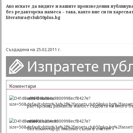
Ако искате да видите и вашите произведения публикува
без редакторска намеса – така, както вие си ги харесва
literatura@club50plus.bg
Създадена на 25.02.2011 г.
Изпратете пуб
Коментари
anni-d написа:
разтърсващ разказ!Зь жалост съдбата на много бъ
иванка написа:
без коментар:((с няколко сълзи в очите!!!