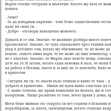
Марти стоеше отстрани и мълчеше. Когато му каза,че ма
попита:
- Защо?
- За да изкарвам парички – това беше единственият отго
даде на сина си.
- Добре – отговори лаконично момчето.
Душата ѝ се сви. Знаеше, че малкият разбира много повече
предполагат. Знаеше, че чува скандалите през тънкия п
укор в детските очи, когато му обясняваше, че не може д
кецове, защото няма пари, че не може да има компютър,
не е платено. Знаеше, че Марти знае повече неща, отколко
дете на 10. И затова, когато една колежка ѝ каза, че неи
на работа в Италия, Анета и за миг не се поколеба. Било н
я притесни.
- Сигурна ли си, че знаеш къде отиваш и какво те чака – я
добрата ѝ приятелка. – Имаш ли идея какво означава да 
- Е, какво толкова, ще правя компания на жената, ще ѝ го
пазарувам... Нищо различно от това, което правя у дома, п
Меги беше живяла със съпруга си пет години в Испания и 
неразбираем, за Анета, скептицизъм, когато станеше въпр