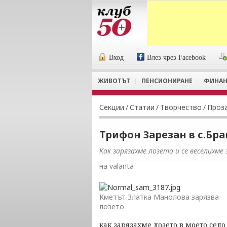
Вход
Влез чрез Facebook
ЖИВОТЪТ
ПЕНСИОНИРАНЕ
ФИНАН
Секции
/
Статии
/
Творчество
/
Проз
Трифон Зарезан в с.Бр
Как зарязахме лозето и се веселихме
на valanta
Кметът Златка Манолова зарязва
лозето
как зарязахме лозето в моето село