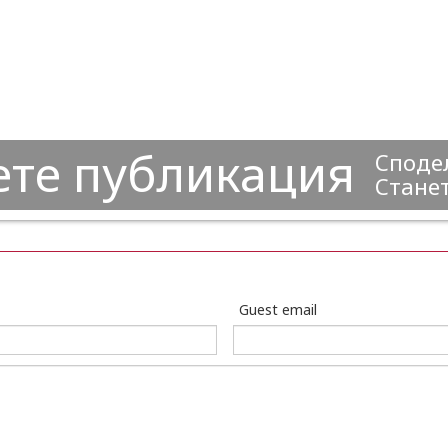
ете публикация
Сподел
Станет
Guest email