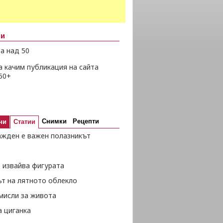
ни
а над 50
а качим публикация на сайта
50+
Снимки
Рецепти
ни
Статии
ажден е важен полазникът
 извайва фигурата
ът на лятното облекло
мисли за живота
а циганка