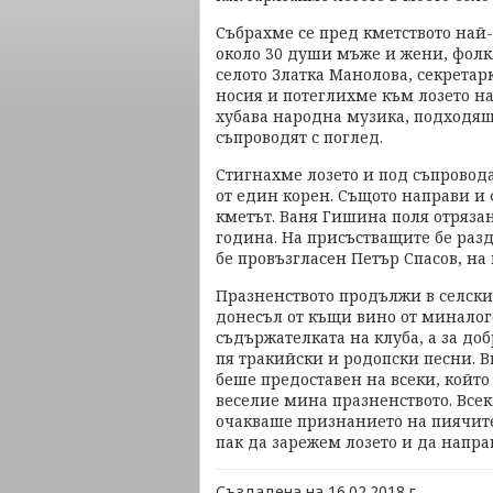
Събрахме се пред кметството най
около 30 души мъже и жени, фолк
селото Златка Манолова, секрета
носия и потеглихме към лозето на
хубава народна музика, подходяща
съпроводят с поглед.
Стигнахме лозето и под съпровод
от един корен. Същото направи и
кметът. Ваня Гишина поля отрязани
година. На присъстващите бе разда
бе провъзгласен Петър Спасов, на 
Празненството продължи в селски
донесъл от къщи вино от миналог
съдържателката на клуба, а за до
пя тракийски и родопски песни. В
беше предоставен на всеки, който 
веселие мина празненството. Всек
очакваше признанието на пиячите
пак да зарежем лозето и да напра
Създадена на 16.02.2018 г.