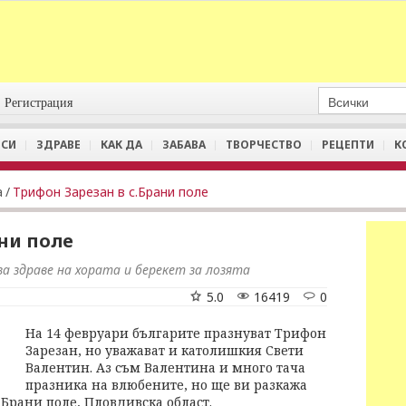
Регистрация
СИ
ЗДРАВЕ
КАК ДА
ЗАБАВА
ТВОРЧЕСТВО
РЕЦЕПТИ
К
а
/
Трифон Зарезан в с.Брани поле
ани поле
 за здраве на хората и берекет за лозята
5.0
16419
0
На 14 февруари българите празнуват Трифон
Зарезан, но уважават и католишкия Свети
Валентин. Аз съм Валентина и много тача
празника на влюбените, но ще ви разкажа
 Брани поле, Пловдивска област.