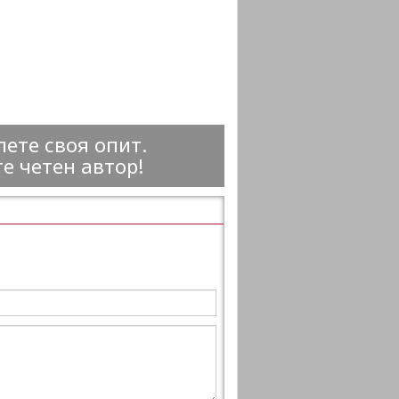
ете своя опит.
е четен автор!