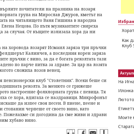
-върлите почитатели на празника на лозаря
лорната група на Мирослав Джуров, кметът на
рката на читалището Ваня Гишина в народна
Избра
 Елена Нецова. По пътя музикантите свиреха
Хорат
 за случая. От къщите излизаха хора да ни
Как д
Клуб 
а на хоровода лозарят Исмаил заряза три пръчки
 фелдшерът Калинчев, а последния корен заряза
те пръчки с вино, за да е богата реколтата тази
дено по парче питка за здраве. За цар на лозята
когото сложиха лозов венец.
Актуал
я пенсионерски клуб "Столетник". Всеки беше си
На Игн
одишната реколта. За менюто се грижеше
Илонка
брото настроение фолклорната група с певица. Тя
иха се хора, вдигаха се наздравици. Микрофонът
Лютото
искаше да изпее своя песен. В пиене, пеене и
Етикет
и стопанин черпеше от своето вино, като
. Пожелахме си догодина да сме живи и здрави
Моите 
вим хубаво вино.
Старат