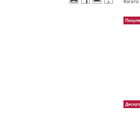
Когато 
Попул
Дискут