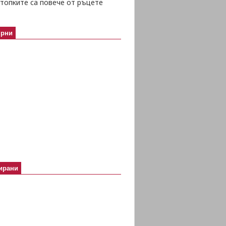
топките са повече от ръцете
ярни
ирани