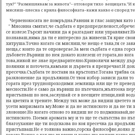
тук?" "Размишлявам за живота"– отговори тихо вещицата."И 
мислиш–плесна с крила философката–кажи какво е според те
Червенокосата не помръдна.Равния и глас зашумя като п
" Мнозина смятат,че съдбата е предопределеност,обречен
се излезе.Търсят начини да я разгадаят или управляват.
познаваш,няма да ти е интересно да живееш.Тя крие свои
хитруша.Точно когато си мислиш,че нещо е така,тя се зака
неща,с които да те опровергае.За мен съдбата е една гор
дъбовете.Вървиш по нея докато излезеш от гората,но кога 
това,никой не знае предварително.Криволичи между дър
полянки и поточета,камъни и дървета я препречват.И до
пресечка.Съдбата те поставя на кръстопът.Тогава трябва 
разклонение да продължиш.От твоя избор зависи дали то 
гората през труднопроходими землища или ще те превед
месности.Не е само да вървиш по пътечката,жълтоока пер
пристъпваш по нея,заслушай се в пеещите птици,пий вода
на цветята и тревите. Между тях може да видиш цветето н
усети миризмата му.Може и да не истинското и да не ти х
зловоние.Но когато отново го видиш не го подминавай,не 
истинското. Поеми аромата му и то ще те съпътства по пъ
благоухание ще ти подсказва по коя пресечка да продължи
пристъпваш.Не е толкова важно,горска философке,колко 
гората.Важно е,как ще вървиш и какво ще видиш,какво ще