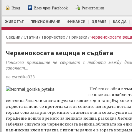
Вход
Влез чрез Facebook
Регистрация
ЖИВОТЪТ
ПЕНСИОНИРАНЕ
ФИНАНСИ
ЗДРАВЕ
КАК ДА
Секции
/
Статии
/
Творчество
/
Приказки
/
Червенокосата вещ
Червенокосата вещица и съдбата
Понякога приказките не свършват с любовта между двам
започват...
на evredika333
Небето се обви в тъ
се появиха и заблест
светлина.Закачливо затанцуваха своя звезден танц.Върховет
дървета сънено се протегнаха и от сенките им гората потън
горска сова завъртя огромните си жълти очи и се заслуша в 
гора.Беше дошло времето за нейната нощна разходка.Летей
забеляза силуета на червенокосата вещица,облегната на едн
най-ниския клон и тракна с клюн:"Мрачно е в гората нощем,