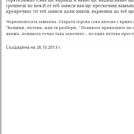
срешнеш по нея.И от теб зависи как ще прескочиш камъни
препречват. От теб зависи дали някой, вървейки до теб ще
Червенокосата замълча...
Старата горска сова плесна с криле 
"Вещици...пътеки...иди ги разбери..."
Понякога приказките не 
двама...понякога точно така започват... по една пътека през го
Създадена на 26.10.2013 г.