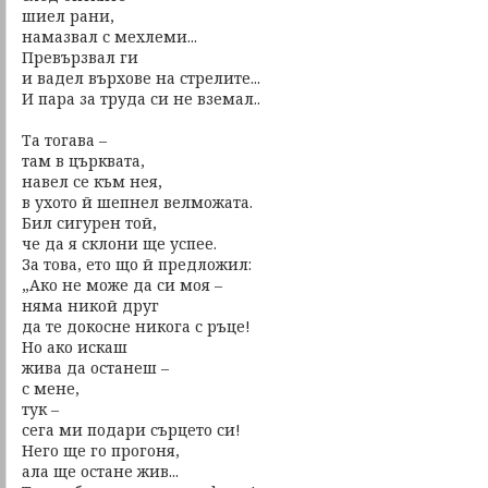
шиел рани,
намазвал с мехлеми...
Превързвал ги
и вадел върхове на стрелите...
И пара за труда си не вземал..
Та тогава –
там в църквата,
навел се към нея,
в ухото й шепнел велможата.
Бил сигурен той,
че да я склони ще успее.
За това, ето що й предложил:
„Ако не може да си моя –
няма никой друг
да те докосне никога с ръце!
Но ако искаш
жива да останеш –
с мене,
тук –
сега ми подари сърцето си!
Него ще го прогоня,
ала ще остане жив...