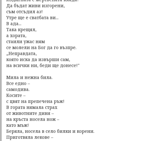
Да бъдат живи изгорени,
съм отсъдил аз!
Утре ще е сватбата ви...
В ада...
Така крещял,
а хората,
стаили ужас ням
се молели на Бог да го възпре.
„Неправдата,
която иска да извърши сам,
на всички ни, беди ще донесе!"
Мила и нежна била.
Все едно –
самодива.
Косите –
с цвят на препечена ръж!
В гората нямала страх
от животните диви –
на кръста носела нож –
като мъж!
Беряла, носела в село билки и корени.
Приготвяла лекове –