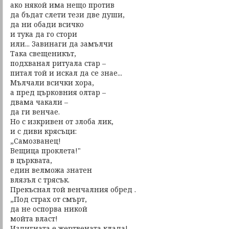
ако някой има нещо против
да бъдат слети тези две души,
да ни обади всичко
и тука да го стори
или... Завинаги да замълчи
Така свещеникът,
подхванал ритуала стар –
питал той и искал да се знае...
Мълчали всички хора,
а пред църковния олтар –
двама чакали –
да ги венчае.
Но с изкривен от злоба лик,
и с диви крясъци:
„Самозванец!
Вещица проклета!"
в църквата,
един велможа знатен
влязъл с трясък.
Прекъснал той венчалния обред .
„Под страх от смърт,
да не оспорва никой
мойта власт!
Издигната е жертвената клада!