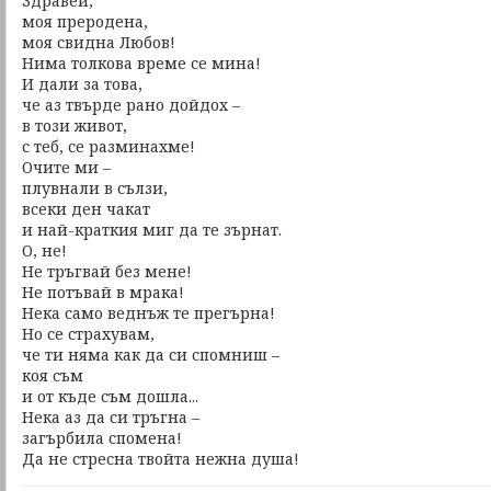
Здравей,
моя преродена,
моя свидна Любов!
Нима толкова време се мина!
И дали за това,
че аз твърде рано дойдох –
в този живот,
с теб, се разминахме!
Очите ми –
плувнали в сълзи,
всеки ден чакат
и най-краткия миг да те зърнат.
О, не!
Не тръгвай без мене!
Не потъвай в мрака!
Нека само веднъж те прегърна!
Но се страхувам,
че ти няма как да си спомниш –
коя съм
и от къде съм дошла...
Нека аз да си тръгна –
загърбила спомена!
Да не стресна твойта нежна душа!