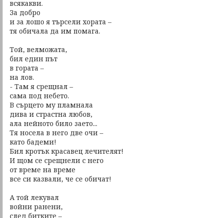
всякакви.
За добро
и за лошо я търсели хората –
тя обичала да им помага.
Той, велможата,
бил един път
в гората –
на лов.
- Там я срещнал –
сама под небето.
В сърцето му пламнала
дива и страстна любов,
ала нейното било заето...
Тя носела в него две очи –
като бадеми!
Бил кротък красавец лечителят!
И щом се срещнели с него
от време на време
все си казвали, че се обичат!
А той лекувал
войни ранени,
след битките –