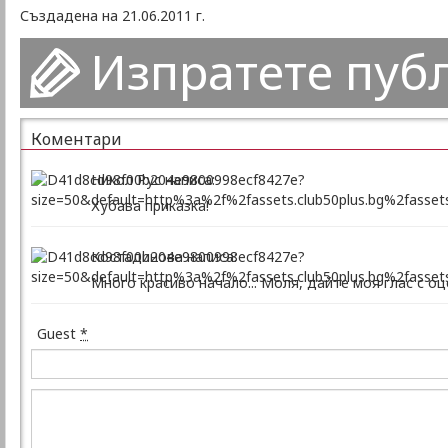
Създадена на 21.06.2011 г.
Изпратете пуб
Коментари
Никол Рус написа:
Хубава приказка!
Костадинова написа:
Много красиво начало... Моля, дайте моя глас с о
Guest
*