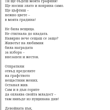
Ти ще бъдеш моята графиня!
Ще носиш злато и коприна само.
Ще цъфтиш –
нежно цвете –
в моята градина!
Не била вещица.
Не стигнала до кладата.
Навярно вече сещаш се защо?
Животът на любимия
била наградата
за избора –
внезапен и жесток.
Отпратили
отвъд пределите
на графството
нещастния жених.
Останал жив.
Сам и в дън горите
да оплаква свойта младост –
там някъде из пущинака див!
Девойката пък,