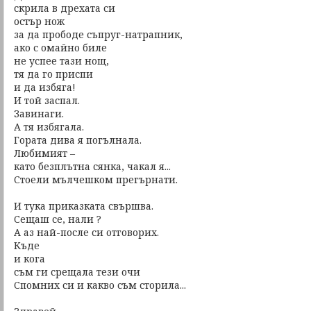
скрила в дрехата си
остър нож
за да прободе съпруг-натрапник,
ако с омайно биле
не успее тази нощ,
тя да го приспи
и да избяга!
И той заспал.
Завинаги.
А тя избягала.
Гората дива я погълнала.
Любимият –
като безплътна сянка, чакал я...
Стоели мълчешком прегърнати.
И тука приказката свършва.
Сещаш се, нали ?
А аз най-после си отговорих.
Къде
и кога
съм ги срещала тези очи
Спомних си и какво съм сторила...