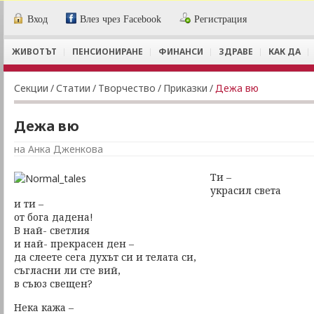
Вход
Влез чрез Facebook
Регистрация
ЖИВОТЪТ
ПЕНСИОНИРАНЕ
ФИНАНСИ
ЗДРАВЕ
КАК ДА
Секции
/
Статии
/
Творчество
/
Приказки
/
Дежа вю
Дежа вю
на Анка Дженкова
Ти –
украсил света
и ти –
от бога дадена!
В най- светлия
и най- прекрасен ден –
да слеете сега духът си и телата си,
съгласни ли сте вий,
в съюз свещен?
Нека кажа –