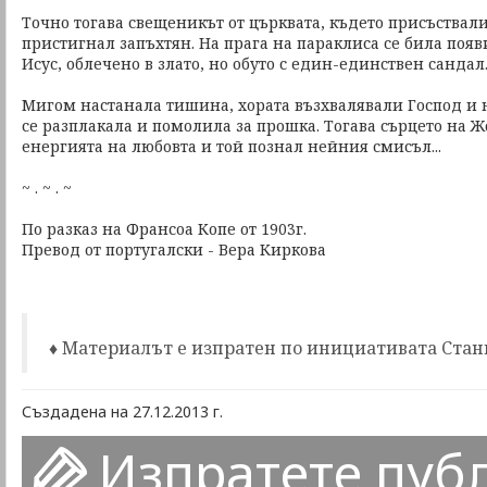
Точно тогава свещеникът от църквата, където присъствали
пристигнал запъхтян. На прага на параклиса се била появ
Исус, облечено в злато, но обуто с един-единствен сандал
Мигом настанала тишина, хората възхвалявали Господ и н
се разплакала и помолила за прошка. Тогава сърцето на Ж
енергията на любовта и той познал нейния смисъл...
~ . ~ . ~
По разказ на Франсоа Копе от 1903г.
Превод от португалски - Вера Киркова
♦ Материалът е изпратен по инициативата Стан
Създадена на 27.12.2013 г.
Изпратете пуб