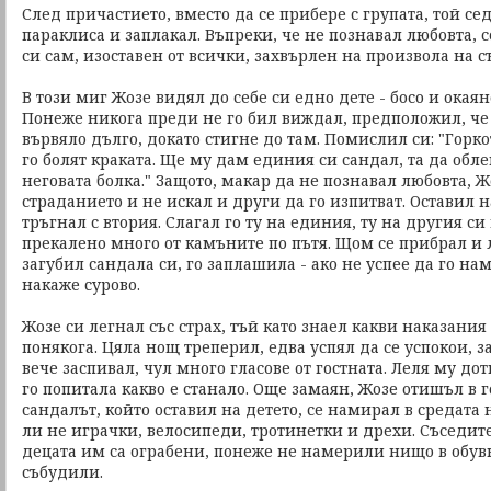
След причастието, вместо да се прибере с групата, той се
параклиса и заплакал. Въпреки, че не познавал любовта, с
си сам, изоставен от всички, захвърлен на произвола на с
В този миг Жозе видял до себе си едно дете - босо и окаян
Понеже никога преди не го бил виждал, предположил, че
вървяло дълго, докато стигне до там. Помислил си: "Горк
го болят краката. Ще му дам единия си сандал, та да обл
неговата болка." Защото, макар да не познавал любовта, 
страданието и не искал и други да го изпитват. Оставил 
тръгнал с втория. Слагал го ту на единия, ту на другия си 
прекалено много от камъните по пътя. Щом се прибрал и 
загубил сандала си, го заплашила - ако не успее да го на
накаже сурово.
Жозе си легнал със страх, тъй като знаел какви наказания
понякога. Цяла нощ треперил, едва успял да се успокои, за
вече заспивал, чул много гласове от гостната. Леля му дот
го попитала какво е станало. Още замаян, Жозе отишъл в г
сандалът, който оставил на детето, се намирал в средата н
ли не играчки, велосипеди, тротинетки и дрехи. Съседит
децата им са ограбени, понеже не намерили нищо в обувки
събудили.