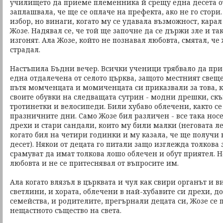
училището да приеме племенника й срещу една десета от
заплашвала, че ще се оплаче на префекта, ако не го стор
избор, но винаги, когато му се удавала възможност, кара
Жозе. Надявал се, че той ще започне да се държи зле и та
изгонят. Ала Жозе, който не познавал любовта, смятал, че 
страдал.
Настъпила Бъдни вечер. Всички ученици трябвало да прис
една отдалечена от селото църква, защото местният свеще
пътя момченцата и момиченцата си приказвали за това, 
своите обувки на следващата сутрин - модни дрешки, ск
тротинетки и велосипеди. Били хубаво облечени, както се
празничните дни. Само Жозе бил различен - все така нос
дрехи и стари сандали, които му били малки (неговата л
когато бил на четири годинки и му казала, че ще получи н
десет). Някои от децата го питали защо изглежда толкова з
срамуват да имат толкова лошо облечен и обут приятел. Н
любовта и не се притеснявал от въпросите им.
Ала когато влязъл в църквата и чул как свири органът и 
светлини, и хората, облечени в най-хубавите си дрехи, д
семейства, и родителите, прегърнали децата си, Жозе се 
нещастното същество на света.