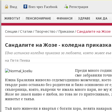
Вход
Влез чрез Facebook
Регистрация
ЖИВОТЪТ
ПЕНСИОНИРАНЕ
ФИНАНСИ
ЗДРАВЕ
КАК ДА
Секции
/
Статии
/
Творчество
/
Приказки
/
Сандалите на Жозе 
Сандалите на Жозе - коледна приказка
Една истинска коледна приказка за любовта, която живее във 
на Петя Пеева
Преди много години
сме забравили точно
Южна Бразилия живеело седемгодишно момченце, което с
твърде рано останало без родители и било осиновено от е
скъперница, която, въпреки че имала много пари, не му 
Жозе не знаел какво е любов, но това не го притеснявало, 
животът е такъв.
Тъй като живеели в квартал с богати хора, лелята накара