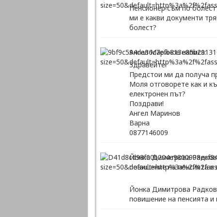
Пенсионер съм по болест
ми е какви документи тря
болест?
Ангел Маринов написа:
Здравейте!
Предстои ми да получа пр
Моля отговорете как и къ
електронен път?
Поздрави!
Ангел Маринов
Варна
0877146009
Йонка Димитрова Радкова
повишение на пенсията и 
Йонка Димитрова Радкова
повишение на пенсията и