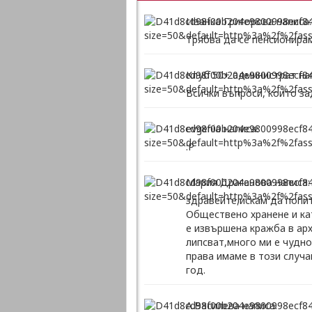
Иванка Григорова написа:
Трябва да се пенсионира
Клуб 50+ администрат на
Всички въпроси, които за
evgenia написа:
:P
Мария Драганова написа:
здравейте,искам да попит
Обществено хранене и ка
е извършена кражба в ар
липсват,много ми е чудно
права имаме в този случа
год.
А.Василева написа: