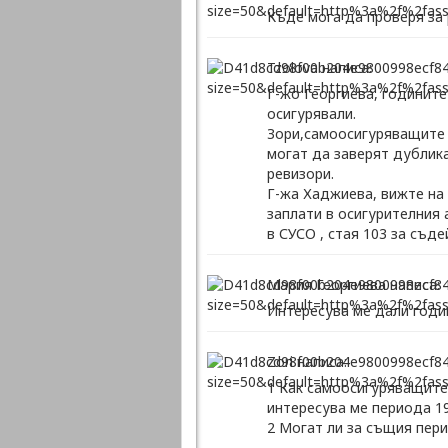
Къде мога да проверя за 
Tzolova написа:
Г-жо Георгиева, годините
осигурявали.
Зори,самоосигуряващите 
могат да заверят дублик
ревизори.
Г-жа Хаджиева, вижте на
заплати в осигурителния
в СУСО , стая 103 за съд
Мария Георгиева написа:
Интересува ме дали годин
Zori написа:
1 Как самоосигуряващите 
интересува ме периода 1
2 Могат ли за същия пери