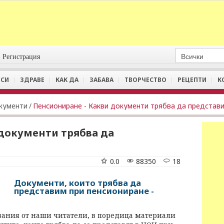
Регистрация
СИ
ЗДРАВЕ
КАК ДА
ЗАБАВА
ТВОРЧЕСТВО
РЕЦЕПТИ
К
кументи
/
Пенсиониране - Какви документи трябва да представ
документи трябва да
0.0
88350
18
Документи, които трябва да
представим при пенсиониране -
вания от наши читатели, в поредица материали