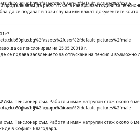
 и продължавам да работя . Сега навършвам години за пенсион
бва да се подават в този случаи или важат документите които
аво да се пенсионирам на 25.05.20018 г.
де се подава заявлението за отпускане на пенсия и възможно 
 съм. Пенсионер съм. Работя и имам натрупан стаж около 6 ме
къде в София? Благодаря. написа:
 съм. Пенсионер съм. Работя и имам натрупан стаж около 6 ме
 къде в София? Благодаря.