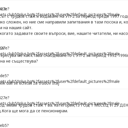
иса:
т с трудов стаж и издаване на УП-2 за период преди 1997 год
о сложен, но ние сме направили запитвания в тази посока и, к
 на нашия сайт.
когато задавате своите въпроси, вие, нашите читатели, ни нас
а:
ресува ме как става снабдяването с УП-2 за период 1992-1996г
вна не съществува?
elk dali se schitat za trudov staj
год. имам трудов стаж 1 ва. категория;13 ГОД 1 МЕСЕЦ И 29 ДЕН
д.Кога ще мога да се пенсионирам.