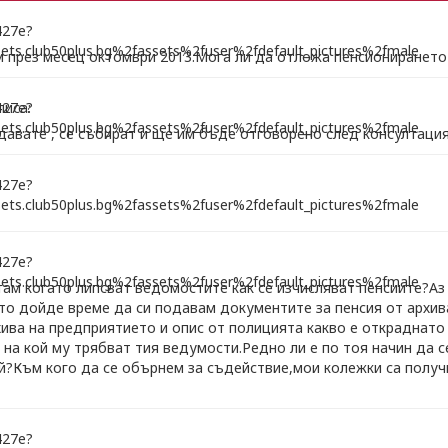
м през месец октомври 2013.Мога ли да отложа пенсионирането
писа:
давате , се събират и ще им бъде отговорено след консултация
ам когато липсват ведомостите как се изчисляват пенсиите?Аз
то дойде време да си подавам документите за пенсия от архив
хива на предприятието и опис от полицията какво е откраднато
 на кой му трябват тия ведумости.Редно ли е по тоя начин да 
й?Към кого да се обърнем за съдействие,мои колежки са получи