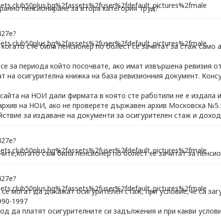
ранно пенсиониране за втора категория труд?
 когато сте била пенсионер по болест се зачитат за стаж само а
се за периода който посочвате, ако имат извършена ревизия о
ат на осигурителна книжка на база ревизионния документ. Конс
 сайта на НОИ дали фирмата в която сте работили не е издала
 архив на НОИ, ако не проверете държавен архив Московска №5
ействие за издаване на документи за осигурителен стаж и дохо
ите,когато съм била пенсионер по болест се зачитат за пенси
се могат да докажат осигурителен стаж, при условие,че са за
990-1997
од да платят осигурителните си задължения и при какви услов