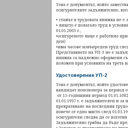
Това е документът, който замества
осигурителите задължително, кога
• стажът в трудовата книжка не е 
• лицето е полагало труд в услови
01.01.2003 г.,
•осигуреното лице е работило при
ден)
•има часове извънреден труд след 
Представянето на УП-3 не е задъл
книжка са надлежно оформени съг
положен при условията на трета к
Удостоверение УП-2
Това е документът, който удостов
кандидат пенсионера за период о
от 15-годишния период 01.01.1082 
01.01.1997 г. е задължителен и за н
прекратяване на последния трудов
повече от едно място след 01.01.19
осигурители следва да се изготви 
Задължително трябва да бъде пре
• Заповед за прекратяване на труд