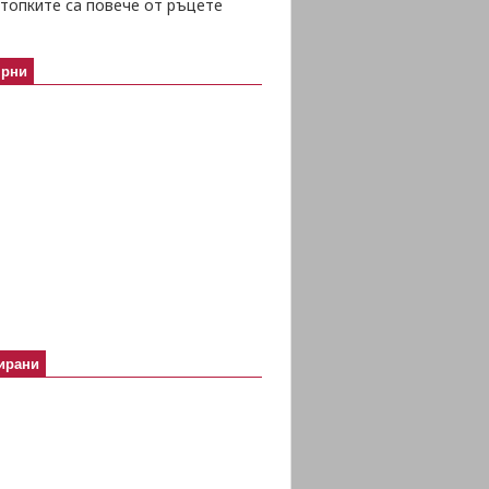
топките са повече от ръцете
ярни
ирани