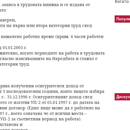
Когато 
 записа в трудовата книжка и се издава от
то:
Попул
заверен,
ята на първа или втора категория труд след
 намалено работно време (прим. 4 часов работен
01.01.2005 г.
жително, когато периодите на работа в трудовата
ласно изискванията на Наредбата и стажът е
атегория труд.
ерява получения осигурителен доход от
т 3 последователни години, които лицето избира
г.- 31.12.1996 г. Осигурителният доход след
Дискут
его се изготвя УП-2 от 01.01.1997 г. до датата на
ия договор. (Едно лице може да е работило на
97 г., което означава че от всички места –
УП-2 за съответния период на работа).
дставена и
овия договор.