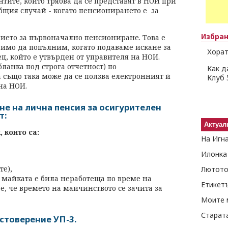
ите, които трябва да се представят в НОИ при
бщия случай - когато пенсионирането е за
Избра
нието за първоначално пенсиониране. Това е
одимо да попълним, когато подаваме искане за
Хорат
ец, който е утвърден от управителя на НОИ.
бланка под строга отчетност) по
Как д
също така може да се ползва електронният й
Клуб 
на НОИ.
не на лична пенсия за осигурителен
т:
Актуал
 които са:
На Игн
Илонка
те),
Лютото
ко майката е била неработеща по време на
Етикет
ае, че времето на майчинството се зачита за
Моите 
Старат
стоверение УП-3.