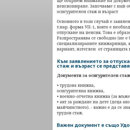
ще обърнем внимание на документ
пенсиониране. Започваме с най-о
осигурителен стаж и възраст
Основното в този случай е заявле
т.нар. форма УП-1, която е необх
отпускане на пенсия. Това е образ
Разпространява се свободно (не е 
специализираните книжарници, а 
вариант, изтеглен от страницата 
Към заявлението за отпуска
стаж и възраст се представя
Документи за осигурителен стаж,
• трудова книжка,
осигурителна книжка,
• военно-отчетна книжка (за мъже
• акт за раждане на дете (деца а
майчинството). - важно е да се зн
трудов стаж.
Важен документ е също Удо