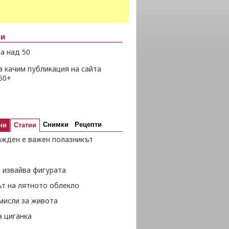
ни
а над 50
а качим публикация на сайта
50+
Снимки
Рецепти
ни
Статии
ажден е важен полазникът
 извайва фигурата
ът на лятното облекло
мисли за живота
а циганка