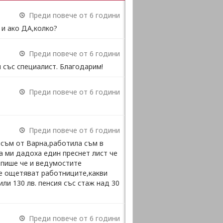
Преди повече от 6 години
 и ако ДА,колко?
Преди повече от 6 години
 със специалист. Благодарим!
Преди повече от 6 години
Преди повече от 6 години
 съм от Варна,работила съм в
а ми дадоха един преснет лист че
 пише че и ведумостите
се ощетяват работниците,какви
ли 130 лв. пенсия със стаж над 30
Преди повече от 6 години