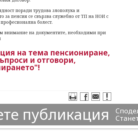
идност поради трудова злополука и
о за пенсия се свързва служебно от ТП на НОИ с
 професионална болест.
м внимание на документите, необходими при
я
ция на тема пенсиониране,
ъпроси и отговори,
нирането"!
ете публикация
Сподел
Станет