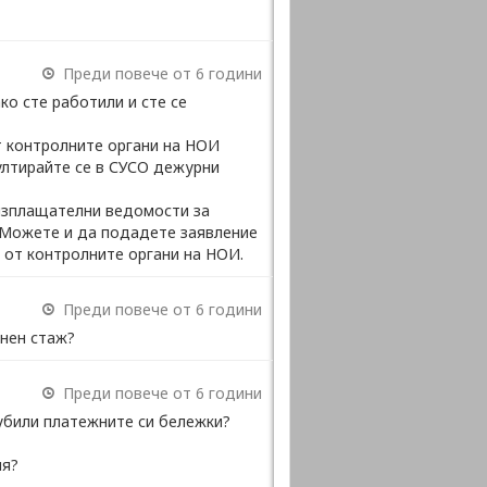
Преди повече от 6 години
ко сте работили и сте се
т контролните органи на НОИ
ултирайте се в СУСО дежурни
 изплащателни ведомости за
.Можете и да подадете заявление
д от контролните органи на НОИ.
Преди повече от 6 години
онен стаж?
Преди повече от 6 години
губили платежните си бележки?
ия?