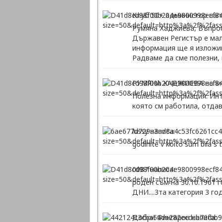
Клуб 50+ администор нап
Румяна Хаджиева, Въпросъ
Държавен Регистър е малк
информация ще я изложим
Радваме да сме полезни, 
РУМЯНА ХАДЖИЕВА напис
Полезна информация. Инте
която см работила, отда
lussy написа:
godinite v koito sum bila s t
0087 написа:
роден съм на 30.10.1961 
ДНИ....3та категория 3 го
Добри Фингаров написа: