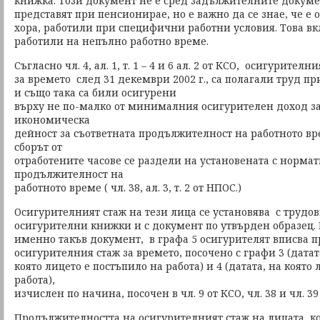
книжка. Този документ не е сред задължителните докумен
представят при пенсионирае, но е важно да се знае, че е 
хора, работили при специфични работни условия. Това вк
работили на непълно работно време.
Съгласно чл. 4, ал. 1, т. 1 – 4 и 6 ал. 2 от КСО, осигурителн
за времето след 31 декември 2002 г., са полагали труд п
и също така са били осигурени
върху не по-малко от минималния осигурителен доход за
икономическа
дейност за съответната продължителност на работното вре
сборът от
отработените часове се раздели на установената с нормат
продължителност на
работното време ( чл. 38, ал. 3, т. 2 от НПОС.)
Осигурителният стаж на тези лица се установява с трудов
осигурителни книжки и с документ по утвърден образец. В
именно такъв документ, в графа 5 осигурителят вписва 
осигурителния стаж за времето, посочено с графи 3 (датат
която лицето е постъпило на работа) и 4 (датата, на която
работа),
изчислен по начина, посочен в чл. 9 от КСО, чл. 38 и чл. 3
Продължителността на осигурителният стаж на лицата, к