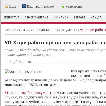
Вход
Влез чрез Facebook
Регистрация
ЖИВОТЪТ
ПЕНСИОНИРАНЕ
ФИНАНСИ
ЗДРАВЕ
КАК ДА
Секции
/
Статии
/
Пенсиониране
/
Документи
/
УП-3 при работ
УП-3 при работещи на непълно работн
Какво трябва да съдържа удостоверението за пенсиониране У
ненормирано работно време
на Клуб 50 Плюс
Във връзка с читате
съм на непълно раб
работодателят трябва ли да ми издаде УП 3?", след напр
допитване до НОИ, отговаряме:
УП-3 е по-особен документ
, има за цел да удостовери тру
случай, че служителят си е загубил трудовата книжка, кат
послужи като дублиращ документ пред НОИ в случай на п