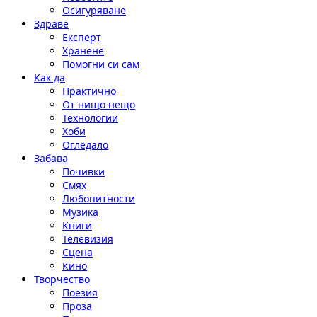
Осигуряване
Здраве
Експерт
Хранене
Помогни си сам
Как да
Практично
От нищо нещо
Технологии
Хоби
Огледало
Забава
Почивки
Смях
Любопитности
Музика
Книги
Телевизия
Сцена
Кино
Творчество
Поезия
Проза