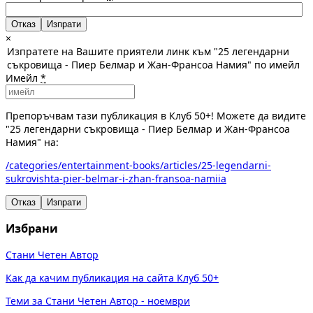
Отказ
×
Изпратете на Вашите приятели линк към "25 легендарни
съкровища - Пиер Белмар и Жан-Франсоа Намия" по имейл
Имейл
*
Препоръчвам тази публикация в Клуб 50+! Можете да видите
"25 легендарни съкровища - Пиер Белмар и Жан-Франсоа
Намия" на:
/categories/entertainment-books/articles/25-legendarni-
sukrovishta-pier-belmar-i-zhan-fransoa-namiia
Отказ
Изпрати
Избрани
Стани Четен Автор
Как да качим публикация на сайта Клуб 50+
Теми за Стани Четен Автор - ноември