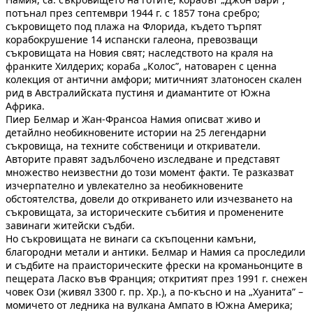
потънал през септември 1944 г. с 1857 тона сребро;
съкровището под плажа на Флорида, където търпят
корабокрушение 14 испански галеона, превозващи
съкровищата на Новия свят; наследството на краля на
франките Хилдерих; кораба „Колос”, натоварен с ценна
колекция от антични амфори; митичният златоносен скален
рид в Австралийската пустиня и диамантите от Южна
Африка.
Пиер Белмар и Жан-Франсоа Намия описват живо и
детайлно необикновените истории на 25 легендарни
съкровища, на техните собственици и откриватели.
Авторите правят задълбочено изследване и представят
множество неизвестни до този момент факти. Те разказват
изчерпателно и увлекателно за необикновените
обстоятелства, довели до откриването или изчезването на
съкровищата, за историческите събития и променените
завинаги житейски съдби.
Но съкровищата не винаги са скъпоценни камъни,
благородни метали и антики. Белмар и Намия са проследили
и съдбите на праисторическите фрески на кроманьонците в
пещерата Ласко във Франция; откритият през 1991 г. снежен
човек Ози (живял 3300 г. пр. Хр.), а по-късно и на „Хуанита” –
момичето от ледника на вулкана Ампато в Южна Америка;