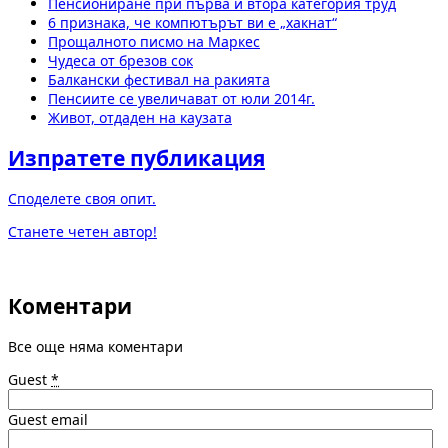
Пенсиониране при първа и втора категория труд
6 признака, че компютърът ви е „хакнат“
Прощалното писмо на Маркес
Чудеса от брезов сок
Балкански фестивал на ракията
Пенсиите се увеличават от юли 2014г.
Живот, отдаден на каузата
Изпратете публикация
Споделете своя опит.
Станете четен автор!
Коментари
Все още няма коментари
Guest
*
Guest email