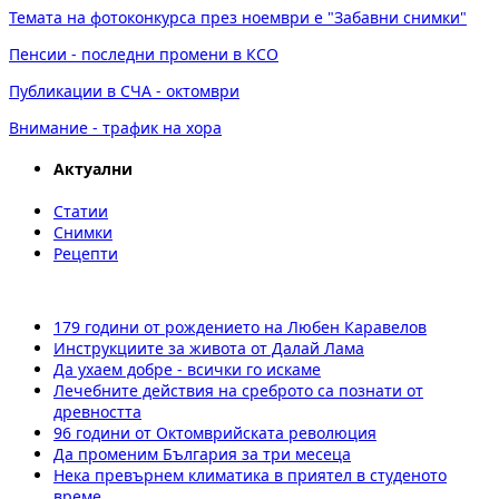
Темата на фотоконкурса през ноември е "Забавни снимки"
Пенсии - последни промени в КСО
Публикации в СЧА - октомври
Внимание - трафик на хора
Актуални
Статии
Снимки
Рецепти
179 години от рождението на Любен Каравелов
Инструкциите за живота от Далай Лама
Да ухаем добре - всички го искаме
Лечебните действия на среброто са познати от
древността
96 години от Октомврийската революция
Да променим България за три месеца
Нека превърнем климатика в приятел в студеното
време