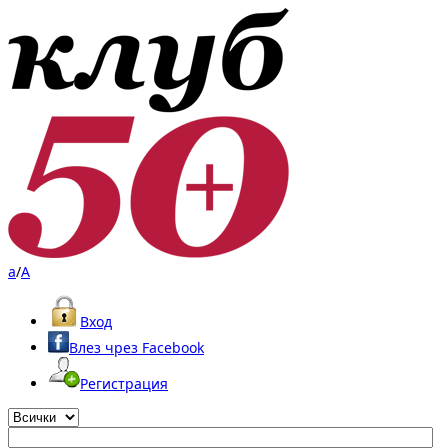
a
/
A
Вход
Влез чрез Facebook
Регистрация