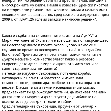
невероятни, но реални събития и престъпления, описани в
многобройните му книги. Намия е известен френски писател
на исторически романи. Жан-Франсоа Намия и Белмар имат
няколко книги в съавторство, сред които е и издадената през
2009 г. от „ЕРА“ „26 големи загадки най-после решени“.
Каква е съдбата на скъпоценните камъни на Луи ХVІ и
Мария-Антоанета? Скрита ли е все още част от съкровището
на белогвардейците в горите около Бургас? Какво се е
случило по време на последния полет на Антоан дьо Сент
Екзюпери? Пренасял ли е потопеният галион на капитан
Дуарте несметно количество злато? Какво е розовото
съкровище? Къде се намира къщата, от чиито стени се
сипят старинни златни монети?
Легенди за изгубени съкровища, потънали кораби,
натоварени с несметни богатства и изчезнали
скъпоценности, провокират любопитството на хората от
векове. Тласкат ги към тежки изследователски мисии,
предизвикват ги да обхождат пустини, да изкачват планини,
да кръстосват морета и да се спускат до дълбините на
океаните, за да разкрият техните тайни.
Сред легендарните съкровища, проучени от Белмар и
Намия, са: съкровището на готите; корабът „Джон Бари”,