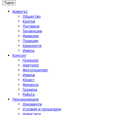
Животът
Общество
Кратки
Пътуване
Тенденции
Фамилия
Позиции
Хоризонти
Имена
Консулт
Психолог
Диетолог
Фитотерапевт
Имидж
Юрист
Финанси
Градина
Работа
Пенсиониране
Документи
Условия и процедури
Новостите