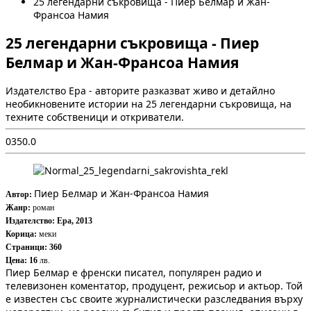
25 легендарни съкровища - Пиер Белмар и Жан-
Франсоа Намия
25 легендарни съкровища - Пиер
Белмар и Жан-Франсоа Намия
Издателство Ера - авторите разказват живо и детайлно
необикновените истории на 25 легендарни съкровища, на
техните собственици и откриватели.
0
35
0.0
Пиер Белмар и Жан-Франсоа Намия
Автор:
Жанр:
роман
Издателство: Ера, 2013
Корица:
меки
Страници: 360
Цена: 16
лв.
Пиер Белмар е френски писател, популярен радио и
телевизонен коментатор, продуцент, режисьор и актьор. Той
е известен със своите журналистически разследвания върху