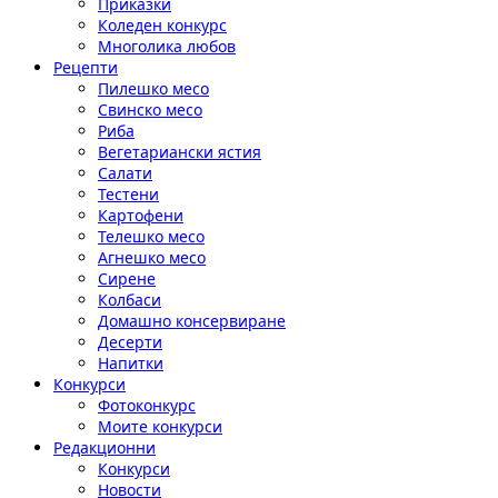
Приказки
Коледен конкурс
Многолика любов
Рецепти
Пилешко месо
Свинско месо
Риба
Вегетариански ястия
Салати
Тестени
Картофени
Телешко месо
Агнешко месо
Сирене
Колбаси
Домашно консервиране
Десерти
Напитки
Конкурси
Фотоконкурс
Моите конкурси
Редакционни
Конкурси
Новости