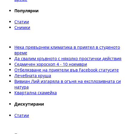
Популярни
Статии
Снимки
Нека превърнем климатика в приятел в студеното
време
Да свалим кръвното с няколко простички действия
Седмичен хороскоп 4 - 10 ноември
Отбелязване на приятели във Facebоok статусите
Лечебната круша
Вивиан Лий изгаряла в огъня на експлозивната си
натура
Квартална скамейка
Дискутирани
Статии