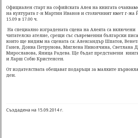
Официален старт на софийската Алея на книгата очаквам
на културата г-н Мартин Иванов и столичният кмет г-жа
15.09 в 17.00 ч.
На специално изградената сцена на Алеята са включени
читателско ателие, срещи със съвременни български писа
които ще видим на сцената са: Александър Шпатов, Вене
Ганев, Донка Петрунова, Миглена Николчина, Светлана 
Мирославова, Яница Радева. Ще бъдат представени кни
и Ларш Собю Кристенсен.
От издателствата обещават подаръци за малките първокл
ден.
Създадена на 15.09.2014 г.