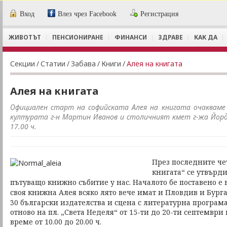
Вход
Влез чрез Facebook
Регистрация
ЖИВОТЪТ
ПЕНСИОНИРАНЕ
ФИНАНСИ
ЗДРАВЕ
КАК ДА
Секции
/
Статии
/
Забава
/
Книги
/
Алея на книгата
Алея на книгата
Официален старт на софийската Алея на книгата очаквам
културата г-н Мартин Иванов и столичният кмет г-жа Йорд
17.00 ч.
През последните че
книгата“ се утвърд
пътуващо книжно събитие у нас. Началото бе поставено е въ
своя книжна Алея всяко лято вече имат и Пловдив и Бурга
30 български издателства и сцена с литературна програм
отново на пл. „Света Неделя“ от 15-ти до 20-ти септември
време от 10.00 до 20.00 ч.