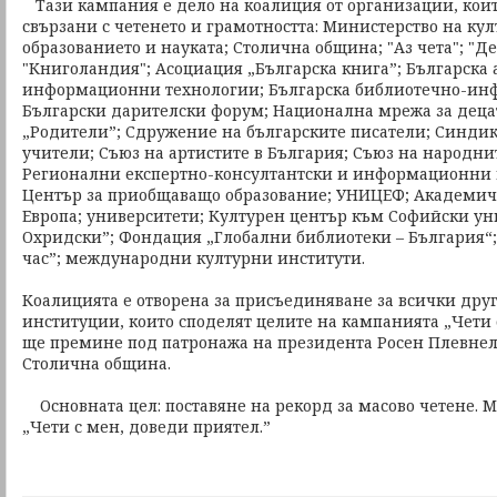
Тази кампания е дело на коалиция от организации, кои
свързани с четенето и грамотността: Министерство на ку
образованието и науката; Столична община; "Аз чета"; "Де
"Книголандия"; Асоциация „Българска книга”; Българска 
информационни технологии; Българска библиотечно-ин
Български дарителски форум; Национална мрежа за дец
„Родители”; Сдружение на българските писатели; Синдик
учители; Съюз на артистите в България; Съюз на народни
Регионални експертно-консултантски и информационни 
Център за приобщаващо образование; УНИЦЕФ; Академич
Европа; университети; Културен център към Софийски ун
Охридски”; Фондация „Глобални библиотеки – България“
час”; международни културни институти.
Коалицията е отворена за присъединяване за всички дру
институции, които споделят целите на кампанията „Чети 
ще премине под патронажа на президента Росен Плевнели
Столична община.
Основната цел: поставяне на рекорд за масово четене. М
„Чети с мен, доведи приятел.”