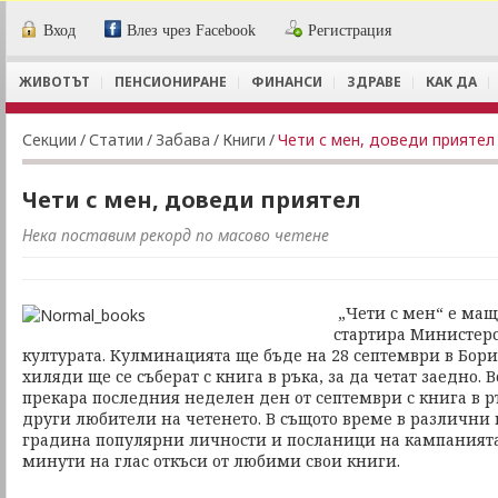
Вход
Влез чрез Facebook
Регистрация
ЖИВОТЪТ
ПЕНСИОНИРАНЕ
ФИНАНСИ
ЗДРАВЕ
КАК ДА
Секции
/
Статии
/
Забава
/
Книги
/
Чети с мен, доведи приятел
Чети с мен, доведи приятел
Нека поставим рекорд по масово четене
„Чети с мен“ е мащ
стартира Министерс
културата. Кулминацията ще бъде на 28 септември в Бори
хиляди ще се съберат с книга в ръка, за да четат заедно.
прекара последния неделен ден от септември с книга в ръ
други любители на четенето. В същото време в различни 
градина популярни личности и посланици на кампанията
минути на глас откъси от любими свои книги.