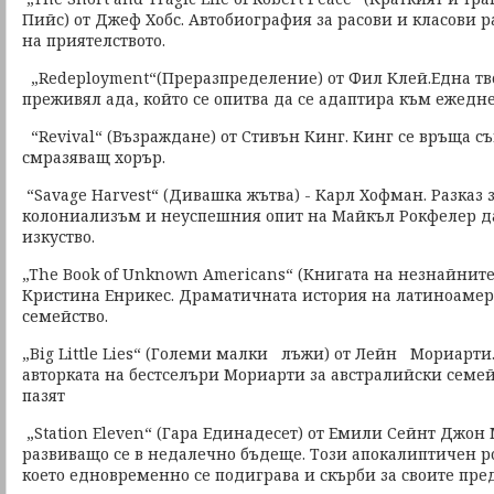
Пийс) от Джеф Хобс. Автобиография за расови и класови 
на приятелството.
„Redeployment“(Преразпределение) от Фил Клей.Една тво
преживял ада, който се опитва да се адаптира към ежедн
“Revival“ (Възраждане) от Стивън Кинг. Кинг се връща съ
смразяващ хорър.
“Savage Harvest“ (Дивашка жътва) - Карл Хофман. Разказ 
колониализъм и неуспешния опит на Майкъл Рокфелер 
изкуство.
„The Book of Unknown Americans“ (Книгата на незнайнит
Кристина Енрикес. Драматичната история на латиноаме
семейство.
„Big Little Lies“ (Големи малки лъжи) от Лейн Мориарти
авторката на бестселъри Мориарти за австралийски семейс
пазят
„Station Eleven“ (Гара Единадесет) от Емили Сейнт Джон
развиващо се в недалечно бъдеще. Този апокалиптичен р
което едновременно се подиграва и скърби за своите пр