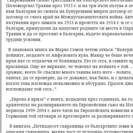
(Беломорска) Тракия през 1913 г. и на три пъти пътува в
към България по силата на Букурешкия мирен договор от 2
договор се слага край на Междусъюзническата война. Авт
пътувания през зимата на 1913 и пролетта на 1914 г. и се 
българи, принудени да напуснат родните си места в Одр
Тракия и да се преселят в България, където първоначалн
трудни условия.
В знаковата книга на Марко Семов четем откъса: “Валери
пейките, недалеч от Айфеловата кула. Макар че беше вече
пръв път се отдалечи от болницата. Ето го сега, в самите 
красавица. Още не вярваше, че човекът на пейката е той.
оръжие, което бе спасило много такива като него - волята,
опитат, да се проверят, да се докажат, пък било, и с цена
когато това изглежда невъзможно и абсурдно. Празен джоб
изглеждаше той сега...”
„Европа в криза” е книга, издадена през годината, на г
архитектът на разширяването на Европейския съюз на Из
периода 1999-2004 г. като член на Европейската комисия 
Германия той отговаря за преговорите за разширяването с
В книгата „Петнадесет съкровища от българските земи 
описани съкровища, малка част от историко-художествени