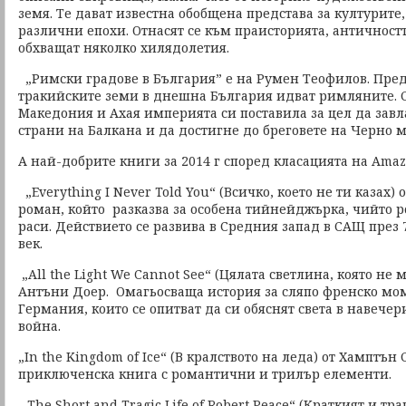
земя. Те дават известна обобщена представа за културите
различни епохи. Отнасят се към праисторията, античност
обхващат няколко хилядолетия.
„Римски градове в България” е на Румен Теофилов. Пред
тракийските земи в днешна България идват римляните. 
Македония и Ахая империята си поставила за цел да завл
страни на Балкана и да достигне до бреговете на Черно м
А най-добрите книги за 2014 г според класацията на Amazo
„Everything I Never Told You“ (Всичко, което не ти казах) о
роман, който разказва за особена тийнейджърка, чийто р
раси. Действието се развива в Средния запад в САЩ през
век.
„All the Light We Cannot See“ (Цялата светлина, която не
Антъни Доер. Омагьосваща история за сляпо френско мо
Германия, които се опитват да си обяснят света в навечер
война.
„In the Kingdom of Ice“ (В кралството на леда) от Хамптън 
приключенска книга с романтични и трилър елементи.
„The Short and Tragic Life of Robert Peace“ (Краткият и т