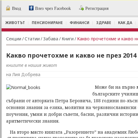
Вход
Влез чрез Facebook
Регистрация
ЖИВОТЪТ
ПЕНСИОНИРАНЕ
ФИНАНСИ
ЗДРАВЕ
КАК ДА
Секции
/
Статии
/
Забава
/
Книги
/
Какво прочетохме и какво н
Какво прочетохме и какво не през 2014
книгите в нашия живот
на Лия Добрева
Може би на първо м
българските учили
събрани от авторката Петра Беровича, 188 години по-късн
основни знания за езика, молитви на черковнославянски 
поучения, умни и добри съвети, басни, различни истории
аритметически знания.
На второ място книгата „Разорението” на академик Люб
съпреживява силно трагедията на българското население