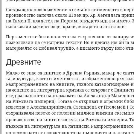
Следващото нововъведение в света на писмеността е перг
производство започва около ІІІ век пр. Хр. Легендата при
на Евмен ІІ, владетел на Пергам, откъдето идва и името. З
използвали кожи от овце, крави, магарета и антилопи.
Пергаментите били по-лесни за съхраняване от папируси
позволявали да се изтрива текстът. Но и цената им била в
материалът се добивал трудно, а писането върху него отн
Древните
Малко се знае за книгите в Древна Гърция, макар че свит
тази култура, както свидетелстват изображения върху вази 
Разпространението на книгите, тяхното каталогизиране и
наченките на литературна критика се свързват с Елинист
след разпадането на държавата на Александър Македонс
на Римската империя). Тогава се откриват и огромни библ
известна е Александрийската. Създадена от Птолемей І Сот
съхранявали повече от половин милион книжни екземпл
производство на книги е заслуга на Римската империя. То 
възхода на литературата на латински. Разпространението
подпомогнато от разрастването на империята и налаганет