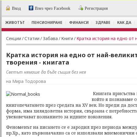
Вход
Влез чрез Facebook
Регистрация
ЖИВОТЪТ
ПЕНСИОНИРАНЕ
ФИНАНСИ
ЗДРАВЕ
КАК ДА
Секции
/
Статии
/
Забава
/
Книги
/
Кратка история на едно от 
Кратка история на едно от най-велики
творения - книгата
Светът нямаше да бъде същия без нея
на Мира Тодорова
Книгата присъства 
който я познаваме с
книгопечатането през средата на XV век. Но преди да до
форма, има хилядолетна история, свързана с потребността
увековечават познанието за идните поколения.
Феноменът на писането се е зародил през периода между 
пр.Хр., като първоначално са се използвали мнемонични 