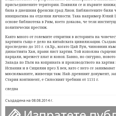
присъединените територии.
Появили се и първите книжар
била в днешния френски град Лион. Библиотеките били ч
инициатива на отделни личности. Така например Юлий Ц
основе библиотека в Рим, което доказва, че тези институц
политически престиж.
Както много от големите открития в историята на човечес
хартията също е дело на китайската цивилизация. Създав
проследено до 105 г. сл.Хр., когато Цай Лун, чиновник к
династията Хан, прави лист хартия. Той използва сърцеви
парцали, мрежест плат и коноп.
Бавно, но сигурно, новот
Запада по Пътя на коприната и производството на хартия 
Испания и в Сицилия през Х век, като с него се занимава
мюсюлманите, живеещи там. Най-древният документ, зап
Стария континент, е Силоският требник от 1151 г.
следва
Създадена на 08.08.2014 г.
Изпратете пуб