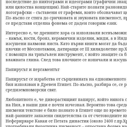
последствие до пиктограми и идеограми (графични знаци
или цялостна концепция). Най-старите познати разновид
логографски – съставени от графеми, които обозначават 
По-късно се стига до сричковата и звуковата писменост, п
се представя отделна фонема от даден говорим език.
Интересно е, че древните хора са използвали всевъзможн
– камък, кости, бронз, керамични изделия, миди, а в Ин
изсушени палмови листа. Като първи книги могат да бъд
плочки от Месопотамия, датиращи от III хилядолетие пр.Х
с помощта на триъгълен инструмент, с който знаците са 
влажната глина. След това плочките се изпичали и изсуш
Папирусът и пергаментът
Папирусът се изработва от сърцевината на едноименното 
бил използван в Древен Египет. По-късно, разбира се, се 
средиземноморски свят.
Любопитното е, че диворастящият папирус, който някога 
на Нил, в наши дни е почти изчезнал. Вероятно това сред
писмени текстове е било познато в Египет още по времето
най-ранните запазени свидетелства са от счетоводните 
Нефериркаре Какаи от Петата династия (около 2400 г.пр.Хр
употребявали йератична писменост – опростена форма на