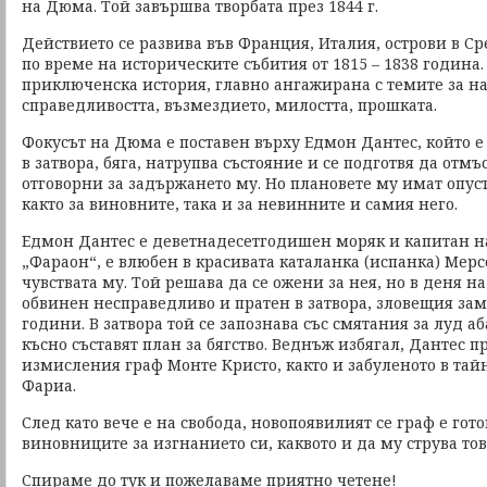
на Дюма. Той завършва творбата през 1844 г.
Действието се развива във Франция, Италия, острови в С
по време на историческите събития от 1815 – 1838 година
приключенска история, главно ангажирана с темите за н
справедливостта, възмездието, милостта, прошката.
Фокусът на Дюма е поставен върху Едмон Дантес, който 
в затвора, бяга, натрупва състояние и се подготвя да отмъс
отговорни за задържането му. Но плановете му имат опу
както за виновните, така и за невинните и самия него.
Едмон Дантес е деветнадесетгодишен моряк и капитан на
„Фараон“, е влюбен в красивата каталанка (испанка) Мерс
чувствата му. Той решава да се ожени за нея, но в деня на
обвинен несправедливо и пратен в затвора, зловещия зам
години. В затвора той се запознава със смятания за луд аб
късно съставят план за бягство. Веднъж избягал, Дантес 
измисления граф Монте Кристо, както и забуленото в тайн
Фариа.
След като вече е на свобода, новопоявилият се граф е гот
виновниците за изгнанието си, каквото и да му струва тов
Спираме до тук и пожелаваме приятно четене!