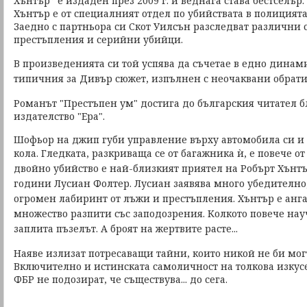
Хънтър” е издаден през 2009 г. и веднага става бестселър
Хънтър е от специалният отдел по убийствата в полицият
Заедно с партньора си Скот Уилсън разследват различни 
престъпления и серийни убийци.
В произведенията си той успява да съчетае в едно динам
типичния за Дивър сюжет, изпълнен с неочаквани обрати
Романът "Престъпен ум" достига до българския читател 
издателство "Ера".
Шофьор на джип губи управление върху автомобила си и 
кола. Гледката, разкриваща се от багажника ѝ, е повече от
двойно убийство е най-близкият приятел на Робърт Хънт
години Лусиан Фолтер. Лусиан заявява много убедително,
огромен лабиринт от лъжи и престъпления.
Хънтър е анг
множество разпити със заподозрения. Колкото повече науч
заплита пъзелът. А броят на жертвите расте...
Наяве излизат потресаващи тайни, които никой не би мо
Включително и истинската самоличност на толкова изкусе
ФБР не подозират, че съществува... до сега.