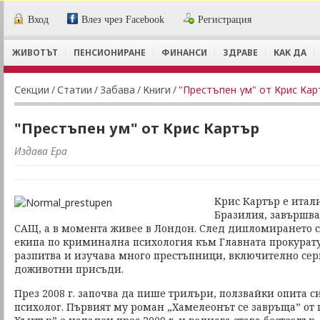
Вход
Влез чрез Facebook
Регистрация
ЖИВОТЪТ
ПЕНСИОНИРАНЕ
ФИНАНСИ
ЗДРАВЕ
КАК ДА
Секции
/
Статии
/
Забава
/
Книги
/
"Престъпен ум" от Крис Ка
"Престъпен ум" от Крис Картър
Издава Ера
Крис Картър е итали
Бразилия, завършва
САЩ, а в момента живее в Лондон. След дипломирането с
екипа по криминална психология към Главната прокурат
разпитва и изучава много престъпници, включително се
доживотни присъди.
През 2008 г. започва да пише трилъри, ползвайки опита 
психолог. Първият му роман „Хамелеонът се завръща” от