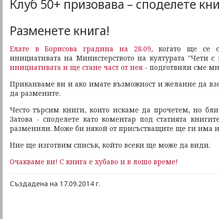
Клуб 50+ призовава – споделете кни
Разменете книга!
Елате в Борисова градина на 28.09,
когато ще се с
инициативата на Министерството на културата "Чети с
инициативата и ще стане част от нея
- подготвили сме мн
Приканваме ви и ако имате възможност и желание да взе
да размените.
Често търсим книги, които искаме да прочетем, но бли
Затова - споделете като коментар под статията книгите
разменили. Може би някой от присъстващите ще ги има и 
Ние ще изготвим списък, който всеки ще може да види.
Очакваме ви! С книга е хубаво и в лошо време!
Създадена на 17.09.2014 г.