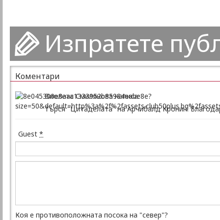
Изпратете пуб
Коментари
Виолета Смилянова написа:
Търся "Цитаделата" на Арчибалд Кронин. Благода
Guest
*
Коя е противоположната посока на "север"?