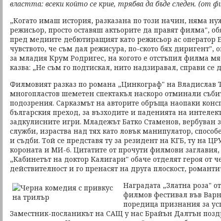
властта: всеки който се крие, трябва да бъде следен. (от ф
„Когато имаш история, разказана по този начин, няма ну
режисьор, просто оставяш актьорите да правят филма", об
пред медиите дебютиращият като режисьор ас оператор 
чувството, че съм дал режисура, по-ското бях диригент", о
за младия Крум Родригес, на когото е отстъпил филма мя
казва: „Не съм го подтискал, нито надзиравал, справи се д
Филмовият разказ по романа „Цинкограф" на Владислав Т
многопластов шеметен спектакъл наскоро отминали съби
подозрения. Сарказмът на авторите обръща наопаки конс
българския преход, за възходите и паденията на интелек
задкулисните игри. Младежът Батко Стаменов, вербуван з
служби, израства над тях като ловък манипулатор, спосо
и съдби. Той се представя ту за резидент на КГБ, ту на ЦР
короната и МИ-6. Цитатите от прочути филмови заглавия, 
„Кабинетът на доктор Калигари" обаче отделят героя от ч
действителност и го пренасят на друга плоскост, романт
Наградата „Златна роза" 
филмов фестивал във Варн
поредица признания за ус
Заместник-посланикът на САЩ у нас Брайън Далтън позд