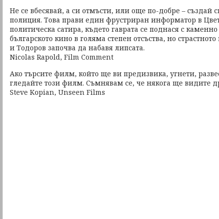
Не се вбесявай, а си отмъсти, или още по-добре – създай с
полиция. Това прави един фрустриран информатор в Цвет
политическа сатира, където гаврата се поднася с каменн
българското кино в голяма степен отсъства, но страстнот
и Тодоров започва да набавя липсата.
Nicolas Rapold, Film Comment
Ако търсите филм, който ще ви предизвика, угнети, разве
гледайте този филм. Съмнявам се, че някога ще видите 
Steve Kopian, Unseen Films