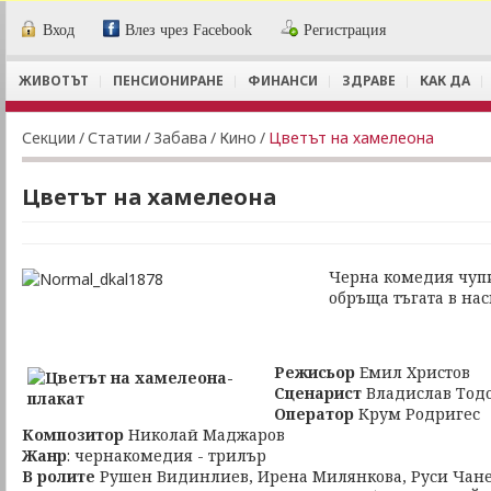
Вход
Влез чрез Facebook
Регистрация
ЖИВОТЪТ
ПЕНСИОНИРАНЕ
ФИНАНСИ
ЗДРАВЕ
КАК ДА
Секции
/
Статии
/
Забава
/
Кино
/
Цветът на хамелеона
Цветът на хамелеона
Черна комедия чуп
обръща тъгата в на
Режисьор
Емил Христов
Сценарист
Владислав Тод
Оператор
Крум Родригес
Композитор
Николай Маджаров
Жанр
: чернакомедия - трилър
В ролите
Рушен Видинлиев, Ирена Милянкова, Руси Чане