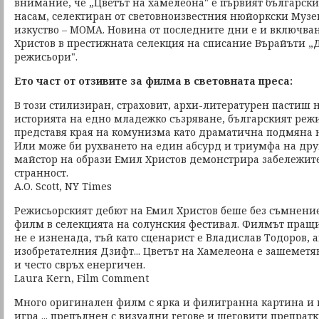
внимание, че „Цветът на хамелеона" е първият българск
насам, селектиран от световноизвестния нюйоркски Музе
изкуство – MОMA. Новина от последните дни е и включва
Христов в престижната селекция на списание Върайъти „
режисьори".
Ето част от отзивите за филма в световната преса:
В този стилизиран, страховит, архи-литературен пастиш
историята на едно младежко съзряване, българският реж
представя края на комунизма като драматична подмяна н
Или може би рухването на един абсурд и триумфа на друг
майстор на образи Емил Христов демонстрира забележител
странност.
A.O. Scott, NY Times
Режисьорският дебют на Емил Христов беше без съмнени
филм в селекцията на солунския фестивал. Филмът пращи
не е изненада, тъй като сценарист е Владислав Тодоров, 
изобретателния Дзифт... Цветът на Хамелеона е зашемет
и често свръх енергичен.
Laura Kern, Film Comment
Много оригинален филм с ярка и филигранна картина и 
игра ... препълнен с визуални гегове и шеговити препратк