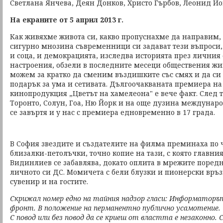
Светлана Янчева, Деян Донков, Христо Гърбов, Леонид Й
На екраните от 5 април 2013 г.
Как живяхме живота си, какво пропуснахме да направим, 
сигурно мнозина съвременници си задават тези въпроси,
и соца, и демокрацията, изследва историята през личния 
настроения, обзели в последните месеци обществения жив
можем за кратко да сменим въздишките със смях и да с
подарък за ума и сетивата. Дългоочакваната премиера на
кинопродукция „Цветът на хамелеона" е вече факт. След 
Торонто, Солун, Гоа, Ню Йорк и на още дузина междунар
се завъртя и у нас с премиера едновременно в 17 града.
В София звездите и създателите на филма преминаха по
близалки-петолъчки, точно копие на тази, с която главни
Видинлиев се забавлява, докато оплита в мрежите поред
личното си ДС. Момичета с бели блузки и пионерски връ
сувенир и на гостите.
Скрижал номер едно на тайния надзор гласи: Информаторъ
фронт. В положение на перманентно публично усамотение.
С повод или без повод да се криеш от властта е незаконно. 