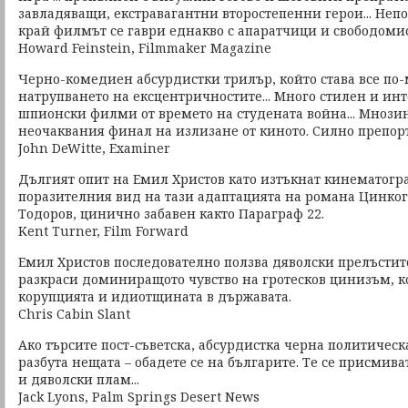
завладяващи, екстравагантни второстепенни герои... Неп
край филмът се гаври еднакво с апаратчици и свободом
Howard Feinstein, Filmmaker Magazine
Черно-комедиен абсурдистки трилър, който става все по-
натрупването на ексцентричностите... Много стилен и и
шпионски филми от времето на студената война... Мнозин
неочаквания финал на излизане от киното. Силно препор
John DeWitte, Examiner
Дългият опит на Емил Христов като изтъкнат кинематогр
поразителния вид на тази адаптацията на романа Цинког
Тодоров, цинично забавен както Параграф 22.
Kent Turner, Film Forward
Емил Христов последователно ползва дяволски прелъстите
разкраси доминиращото чувство на гротесков цинизъм, к
корупцията и идиотщината в държавата.
Chris Cabin Slant
Ако търсите пост-съветска, абсурдистка черна политическа
разбута нещата – обадете се на българите. Те се присмива
и дяволски плам...
Jack Lyons, Palm Springs Desert News