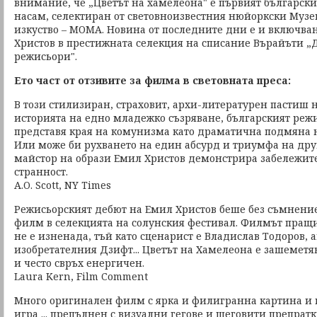
внимание, че „Цветът на хамелеона" е първият българск
насам, селектиран от световноизвестния нюйоркски Музе
изкуство – MОMA. Новина от последните дни е и включва
Христов в престижната селекция на списание Върайъти „
режисьори".
Ето част от отзивите за филма в световната преса:
В този стилизиран, страховит, архи-литературен пастиш
историята на едно младежко съзряване, българският реж
представя края на комунизма като драматична подмяна н
Или може би рухването на един абсурд и триумфа на друг
майстор на образи Емил Христов демонстрира забележител
странност.
A.O. Scott, NY Times
Режисьорският дебют на Емил Христов беше без съмнени
филм в селекцията на солунския фестивал. Филмът пращи
не е изненада, тъй като сценарист е Владислав Тодоров, 
изобретателния Дзифт... Цветът на Хамелеона е зашемет
и често свръх енергичен.
Laura Kern, Film Comment
Много оригинален филм с ярка и филигранна картина и 
игра ... препълнен с визуални гегове и шеговити препратк