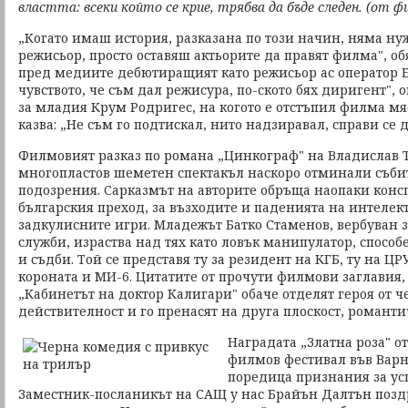
властта: всеки който се крие, трябва да бъде следен. (от ф
„Когато имаш история, разказана по този начин, няма ну
режисьор, просто оставяш актьорите да правят филма", об
пред медиите дебютиращият като режисьор ас оператор 
чувството, че съм дал режисура, по-ското бях диригент", о
за младия Крум Родригес, на когото е отстъпил филма мя
казва: „Не съм го подтискал, нито надзиравал, справи се д
Филмовият разказ по романа „Цинкограф" на Владислав Т
многопластов шеметен спектакъл наскоро отминали съби
подозрения. Сарказмът на авторите обръща наопаки конс
българския преход, за възходите и паденията на интелек
задкулисните игри. Младежът Батко Стаменов, вербуван з
служби, израства над тях като ловък манипулатор, спосо
и съдби. Той се представя ту за резидент на КГБ, ту на ЦР
короната и МИ-6. Цитатите от прочути филмови заглавия, 
„Кабинетът на доктор Калигари" обаче отделят героя от ч
действителност и го пренасят на друга плоскост, романт
Наградата „Златна роза" 
филмов фестивал във Варн
поредица признания за ус
Заместник-посланикът на САЩ у нас Брайън Далтън позд