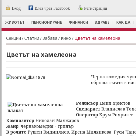
Вход
Влез чрез Facebook
Регистрация
ЖИВОТЪТ
ПЕНСИОНИРАНЕ
ФИНАНСИ
ЗДРАВЕ
КАК ДА
Секции
/
Статии
/
Забава
/
Кино
/
Цветът на хамелеона
Цветът на хамелеона
Черна комедия чуп
обръща тъгата в на
Режисьор
Емил Христов
Сценарист
Владислав Тод
Оператор
Крум Родригес
Композитор
Николай Маджаров
Жанр
: чернакомедия - трилър
В ролите
Рушен Видинлиев, Ирена Милянкова, Руси Чане