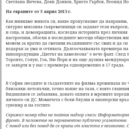
Светлана Янчева, Деян Донков, Христо Гърбов, Леонид Й
На екраните от 5 април 2013 г.
Как живяхме живота си, какво пропуснахме да направим, 
сигурно мнозина съвременници си задават тези въпроси,
и соца, и демокрацията, изследва историята през личния 
настроения, обзели в последните месеци обществения жив
можем за кратко да сменим въздишките със смях и да с
подарък за ума и сетивата. Дългоочакваната премиера на
кинопродукция „Цветът на хамелеона" е вече факт. След 
Торонто, Солун, Гоа, Ню Йорк и на още дузина междунар
се завъртя и у нас с премиера едновременно в 17 града.
В София звездите и създателите на филма преминаха по
близалки-петолъчки, точно копие на тази, с която главни
Видинлиев се забавлява, докато оплита в мрежите поред
личното си ДС. Момичета с бели блузки и пионерски връ
сувенир и на гостите.
Скрижал номер едно на тайния надзор гласи: Информаторъ
фронт. В положение на перманентно публично усамотение.
С повод или без повод да се криеш от властта е незаконно. 