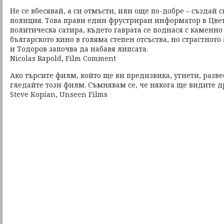
Не се вбесявай, а си отмъсти, или още по-добре – създай с
полиция. Това прави един фрустриран информатор в Цвет
политическа сатира, където гаврата се поднася с каменн
българското кино в голяма степен отсъства, но страстнот
и Тодоров започва да набавя липсата.
Nicolas Rapold, Film Comment
Ако търсите филм, който ще ви предизвика, угнети, разве
гледайте този филм. Съмнявам се, че някога ще видите 
Steve Kopian, Unseen Films