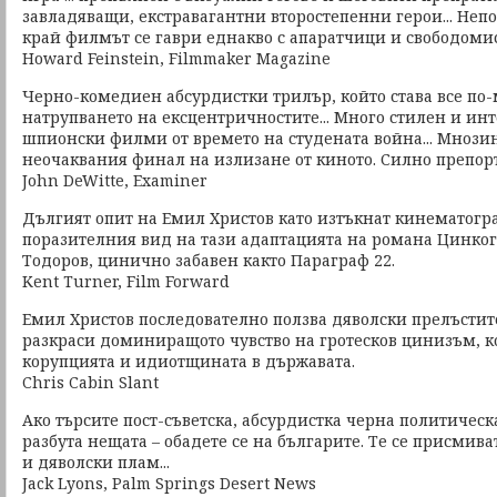
завладяващи, екстравагантни второстепенни герои... Неп
край филмът се гаври еднакво с апаратчици и свободом
Howard Feinstein, Filmmaker Magazine
Черно-комедиен абсурдистки трилър, който става все по-
натрупването на ексцентричностите... Много стилен и и
шпионски филми от времето на студената война... Мнозин
неочаквания финал на излизане от киното. Силно препор
John DeWitte, Examiner
Дългият опит на Емил Христов като изтъкнат кинематогр
поразителния вид на тази адаптацията на романа Цинког
Тодоров, цинично забавен както Параграф 22.
Kent Turner, Film Forward
Емил Христов последователно ползва дяволски прелъстите
разкраси доминиращото чувство на гротесков цинизъм, к
корупцията и идиотщината в държавата.
Chris Cabin Slant
Ако търсите пост-съветска, абсурдистка черна политическа
разбута нещата – обадете се на българите. Те се присмива
и дяволски плам...
Jack Lyons, Palm Springs Desert News